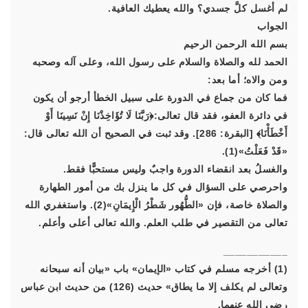
لم أغسل كلَّ جسدي؟ والله يعطيك العافية.
الجواب
بسم الله الرحمن الرحيم
الحمد لله والصلاة والسلام على رسول الله، وعلى آله وصحبه
ومن والاه؛ أما بعد:
فما كان من جماع في الدورة على سبيل الخطأ أرجو أن يكون
في دائرة العفو، فقد قال تعالى:﴿رَبَّنَا لَا تُؤَاخِذْنَا إِنْ نَسِينَا أَوْ
أَخْطَأْنَا﴾ [البقرة: 286]. وقد ثبت في الصحيح أن الله تعالى قال:
«قَدْ فَعَلْتُ»(1).
والغسلُ بعد انقضاء الدورة واجبٌ وليس مستحبًّا فقط.
واحرصي على السؤال في كل ما ينزل بك من أمور الطهارة
والصلاة خاصة، فإن «الطُّهُور شَطْرُ الْإِيمَانِ»(2). واستغفري الله
تعالى من التقصير في طلب العلم. والله تعالى أعلى وأعلم.
___________
(1) أخرجه مسلم في كتاب «الإيمان» باب «بيان أنه سبحانه
وتعالى لم يكلف إلا ما يطاق» حديث (126) من حديث ابن عباس
رضي الله عنهما.