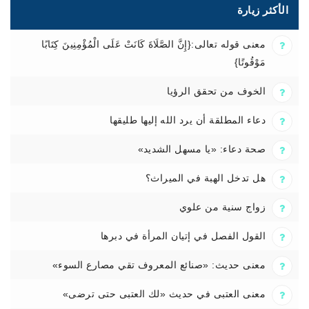
الأكثر زيارة
معنى قوله تعالى:{إِنَّ الصَّلَاةَ كَانَتْ عَلَى الْمُؤْمِنِينَ كِتَابًا
مَوْقُوتًا}
الخوف من تحقق الرؤيا
دعاء المطلقة أن يرد الله إليها طليقها
صحة دعاء: «يا مسهل الشديد»
هل تدخل الهبة في الميراث؟
زواج سنية من علوي
القول الفصل في إتيان المرأة في دبرها
معنى حديث: «صنائع المعروف تقي مصارع السوء»
معنى العتبى في حديث «لك العتبى حتى ترضى»