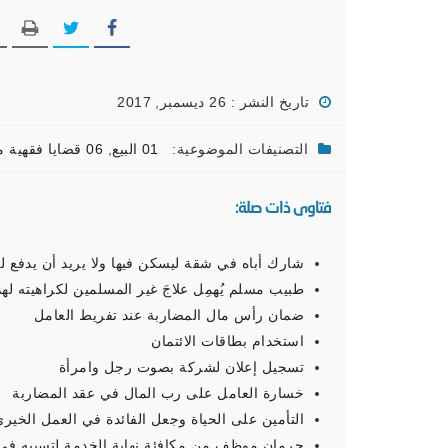
تاريخ النشر : 26 ديسمبر, 2017
التصنيفات الموضوعية:
01 البيع
,
06 قضايا فقهية معاصرة
فتاوى ذات صلة:
شارك أباه في شقة ليسكن فيها ولا يريد أن يدفع ل
طبيب مسلم يُهمِل علاجَ غير المسلمين لكراهيته له
ضمان رأس مال المضاربة عند تفريط العامل
استخدام بطاقات الائتمان
تسجيل إعلان لشركة بصوت رجل وامرأة
خسارة العامل على رب المال في عقد المضاربة
التأمين على الحياة وجعل الفائدة في العمل الخيري
حرمان موظف من مكافئة نهاية الخدمة لتسببه في