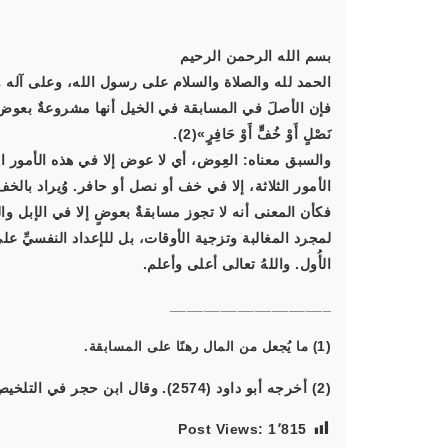
بسم الله الرحمن الرحيم
الحمد لله والصلاة والسلام على رسول الله، وعلى آله و
فإن الأصلَ في المسابقة في الخيل أنها مشروعةٌ بعوض أو
نَصْلٍ أَوْ خُفٍّ أَوْ حَافِرٍ»
(2).
والسبق معناه: العِوض، أي لا عوض إلا في هذه الأمور الث
الأمور الثلاثة، إلا في خف أو نصل أو حافر. وُيراد بالخف
فكأن المعنى أنه لا تجوز مسابقةٌ بعوضٍ إلا في الإبل وا
لمجرد المغالبة وتزجية الأوقات، بل للإعداد النفسيِّ عل
الأُول. واللهُ تعالى أعلى وأعلم.
___________________
(1
) ما يُجعل من المال رهنًا على المسابقة.
(2) أخرجه أبو داود (2574). وقال ابن حجر في التلخيص (4/1520): من طرق وأعل الدارقطني بعضها بالوقف.
Post Views:
1٬815