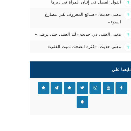
القول الفصل في إتيان المرأة في دبرها
معنى حديث: «صنائع المعروف تقي مصارع
السوء»
معنى العتبى في حديث «لك العتبى حتى ترضى»
معنى حديث: «كثرة الضحك تميت القلب»
تابعنا على