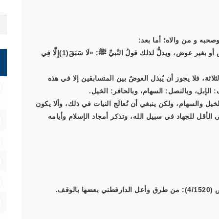
صحبه و من والاه؛ أما بعد:
 بغير عوض، ويدلُّ لذلك قولُ النَّبيِّ ﷺ:
«لَا سَبَقَ(1)إِلَّا فِي
لاثة، فلا يجوز أن يُبذل العوضُ بين المتسابقين إلا في هذه
: الإبل، وبالنصل: السهام، وبالحافر: الخيل.
لخيل والسهام، ولكن ينبغي أن تُعالَج النيات في ذلك، وألا يكون
ى الأقل للجهاد في سبيل الله، وتذكر أمجاد الإسلام وأيامه