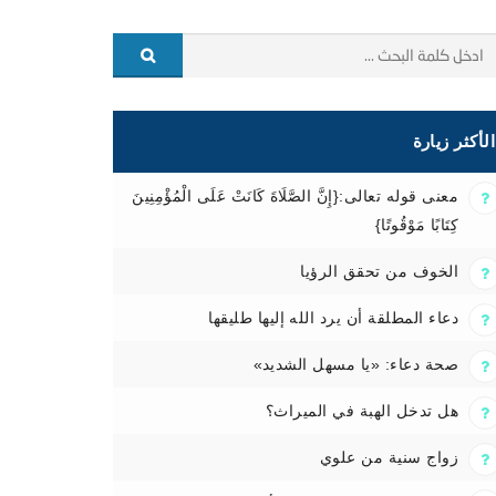
الأكثر زيارة
معنى قوله تعالى:{إِنَّ الصَّلَاةَ كَانَتْ عَلَى الْمُؤْمِنِينَ
كِتَابًا مَوْقُوتًا}
الخوف من تحقق الرؤيا
دعاء المطلقة أن يرد الله إليها طليقها
صحة دعاء: «يا مسهل الشديد»
هل تدخل الهبة في الميراث؟
زواج سنية من علوي