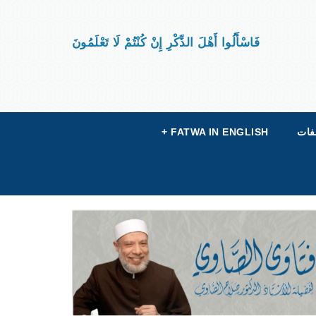
فَاسْأَلُوا أَهْلَ الذِّكْرِ إِنْ كُنْتُمْ لَا تَعْلَمُونَ
فات
FATWA IN ENGLISH
+