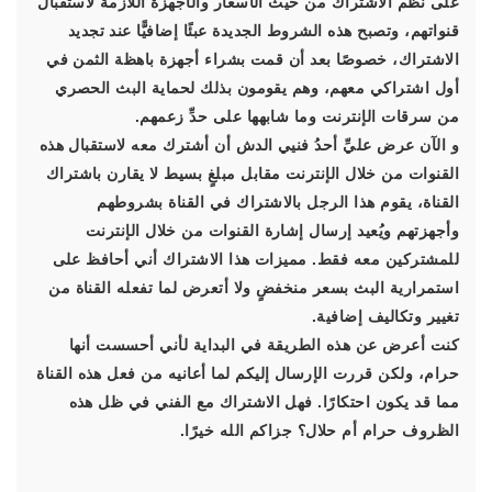
على نُظُم الاشتراك من حيث الأسعار والأجهزة اللازمة لاستقبال
قنواتهم، وتصبح هذه الشروط الجديدة عبئًا إضافيًّا عند تجديد
الاشتراك، خصوصًا بعد أن قمت بشراء أجهزة باهظة الثمن في
أول اشتراكي معهم، وهم يقومون بذلك لحماية البث الحصري
من سرقات الإنترنت وما شابهها على حدِّ زعمهم.
و الآن عرض عليِّ أحدُ فنيي الدش أن أشترك معه لاستقبال هذه
القنوات من خلال الإنترنت مقابل مبلغٍ بسيط لا يقارن باشتراك
القناة، يقوم هذا الرجل بالاشتراك في القناة بشروطهم
وأجهزتهم ويُعيد إرسال إشارة القنوات من خلال الإنترنت
للمشتركين معه فقط. مميزات هذا الاشتراك أني أحافظ على
استمرارية البث بسعر منخفضٍ ولا أتعرض لما تفعله القناة من
تغيير وتكاليف إضافية.
كنت أعرض عن هذه الطريقة في البداية لأني أحسست أنها
حرام، ولكن قررت الإرسال إليكم لما أعانيه من فعل هذه القناة
مما قد يكون احتكارًا. فهل الاشتراك مع الفني في ظل هذه
الظروف حرام أم حلال؟ جزاكم الله خيرًا.