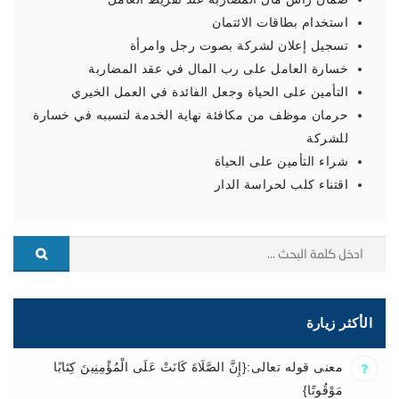
استخدام بطاقات الائتمان
تسجيل إعلان لشركة بصوت رجل وامرأة
خسارة العامل على رب المال في عقد المضاربة
التأمين على الحياة وجعل الفائدة في العمل الخيري
حرمان موظف من مكافئة نهاية الخدمة لتسببه في خسارة
للشركة
شراء التأمين على الحياة
اقتناء كلب لحراسة الدار
الأكثر زيارة
معنى قوله تعالى:{إِنَّ الصَّلَاةَ كَانَتْ عَلَى الْمُؤْمِنِينَ كِتَابًا
مَوْقُوتًا}