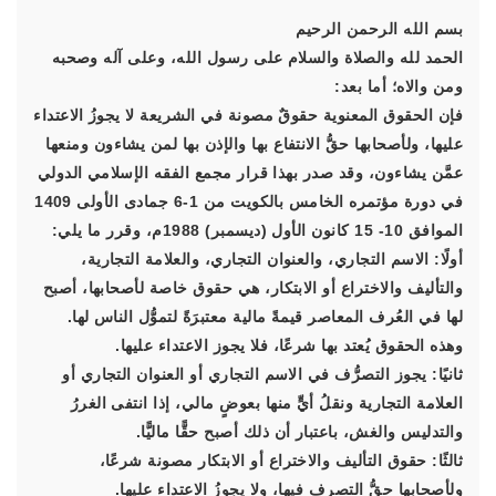
بسم الله الرحمن الرحيم
الحمد لله والصلاة والسلام على رسول الله، وعلى آله وصحبه
ومن والاه؛ أما بعد:
فإن الحقوق المعنوية حقوقٌ مصونة في الشريعة لا يجوزُ الاعتداء
عليها، ولأصحابها حقُّ الانتفاع بها والإذن بها لمن يشاءون ومنعها
عمَّن يشاءون، وقد صدر بهذا قرار مجمع الفقه الإسلامي الدولي
في دورة مؤتمره الخامس بالكويت من 1-6 جمادى الأولى 1409
الموافق 10- 15 كانون الأول (ديسمبر) 1988م، وقرر ما يلي:
أولًا: الاسم التجاري، والعنوان التجاري، والعلامة التجارية،
والتأليف والاختراع أو الابتكار، هي حقوق خاصة لأصحابها، أصبح
لها في العُرف المعاصر قيمةً مالية معتبرَةً لتموُّل الناس لها.
وهذه الحقوق يُعتد بها شرعًا، فلا يجوز الاعتداء عليها.
ثانيًا: يجوز التصرُّف في الاسم التجاري أو العنوان التجاري أو
العلامة التجارية ونقلُ أيٍّ منها بعوضٍ مالي، إذا انتفى الغررُ
والتدليس والغش، باعتبار أن ذلك أصبح حقًّا ماليًّا.
ثالثًا: حقوق التأليف والاختراع أو الابتكار مصونة شرعًا،
ولأصحابها حقُّ التصرف فيها، ولا يجوزُ الاعتداء عليها.