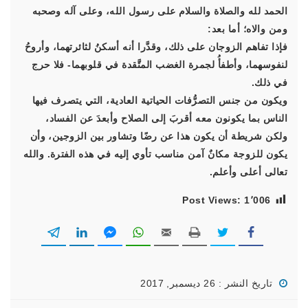
الحمد لله والصلاة والسلام على رسول الله، وعلى آله وصحبه
ومن والاه؛ أما بعد:
فإذا تفاهم الزوجان على ذلك، وقدَّرا أنه أسكنُ لثائرتهما، وأروحُ
لنفوسهما، وأطفأُ لجمرة الغضب المتَّقدة في قلوبهما- فلا حرج
في ذلك.
ويكون من جنس التصرُّفات الحياتية العادية، التي يتصرف فيها
الناس بما يكونون معه أقربَ إلى الصلاح وأبعدَ عن الفساد،
ولكن شريطة أن يكون هذا عن رضًا وتشاور بين الزوجين، وأن
يكون للزوجة مكانٌ آمن مناسب تأوي إليه في هذه الفترة. والله
تعالى أعلى وأعلم.
Post Views:
1٬006
تاريخ النشر : 26 ديسمبر, 2017