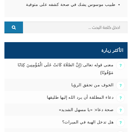
طبيب موسوس يشك في صحة كشفه على متوفية
الأكثر زيارة
معنى قوله تعالى:{إِنَّ الصَّلَاةَ كَانَتْ عَلَى الْمُؤْمِنِينَ كِتَابًا
مَوْقُوتًا}
الخوف من تحقق الرؤيا
دعاء المطلقة أن يرد الله إليها طليقها
صحة دعاء: «يا مسهل الشديد»
هل تدخل الهبة في الميراث؟