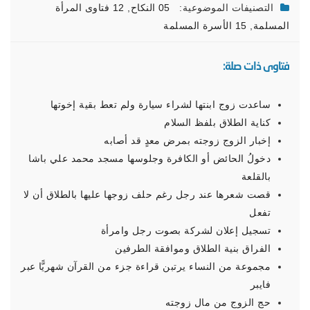
التصنيفات الموضوعية:
05 النكاح
,
12 فتاوى المرأة
المسلمة
,
15 الأسرة المسلمة
فتاوى ذات صلة:
ساعدت زوج ابنتها لشراء سيارة ولم تعط بقية إخوتها
كناية الطلاق بلفظ السلام
إخبار الزوج زوجته بمرض معدٍ قد أصابه
دخولُ الحائض أو الكافرة وجلوسها مسجد محمد علي باشا
بالقلعة
قصت شعرها عند رجل رغم حلف زوجها عليها بالطلاق أن لا
تفعل
تسجيل إعلان لشركة بصوت رجل وامرأة
الفراق بنية الطلاق وموافقة الطرفين
مجموعة من النساء يرتبن قراءة جزء من القرآن شهريًّا عبر
فايبر
حج الزوج من مال زوجته