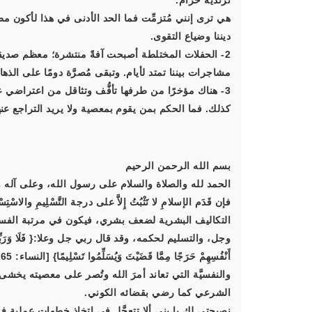
ترتديه حرام.
هي ترى إنني مُتزمِّت فما الحد الأدنى في هذا لأكون مطمئن
ديننا وضياع التقوى.
2- الحفلات المختلطة أصبحت آفةً منتشرة؛ معظم صديقا
مشاجرات بيننا تمتد لأيام. وتبقى مُصرَّة دومًا على الذ
3- هناك مؤخرًا من طرفها تأفُّف وتثاقل من اعتراضي 
كذلك. فما الحكم بمن يقوم بمعصية ولا يريد التراجع عن
بسم الله الرحمن الرحيم
الحمد لله والصلاة والسلام على رسول الله، وعلى آله و
فإن قَدَم الإسلامِ لا تَثْبُتُ إِلاَّ على درجة التَّسْلِيمِ 
التكاليف البشرية لضعف بشري، فيكون في مرتبة الفسوق، 
وجل، والتسليم لحكمه، وقد قال ربي جل وعلا:{ فَلَا وَرَبِّكَ لَا يُؤْمِ
أَنْفُسِهِمْ حَرَجًا مِمَّا قَضَيْتَ وَيُسَلِّمُوا تَسْلِيمًا} [النساء: 65].
والنفسيَّة التي تعاند أمرَ الله وتُصر على معصيته يخ
الشرعي كما رضي بقضائه الكوني.
نصيحتي لك يا بني ألا تتعجَّل في اتخاذ خطوات عملية في