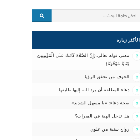
الأكثر زيارة
معنى قوله تعالى:{إِنَّ الصَّلَاةَ كَانَتْ عَلَى الْمُؤْمِنِينَ
كِتَابًا مَوْقُوتًا}
الخوف من تحقق الرؤيا
دعاء المطلقة أن يرد الله إليها طليقها
صحة دعاء: «يا مسهل الشديد»
هل تدخل الهبة في الميراث؟
زواج سنية من علوي