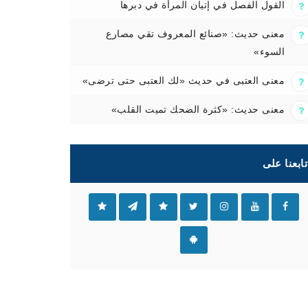
القول الفصل في إتيان المرأة في دبرها
معنى حديث: «صنائع المعروف تقي مصارع
السوء»
معنى العتبى في حديث «لك العتبى حتى ترضى»
معنى حديث: «كثرة الضحك تميت القلب»
تابعنا على