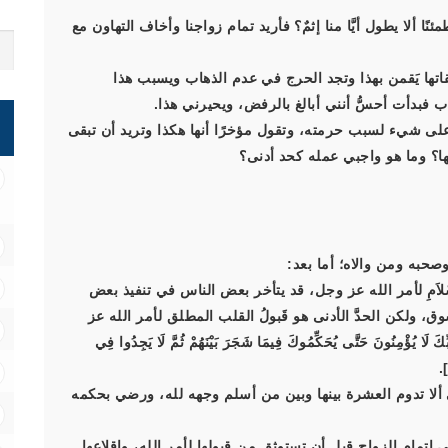
ًا ألا يطول أيَّا منا إثمٌ؟ فأريد تمام زواجنا وأخاف التهاون مع
تها يَقمن بهذا وتجد الحرج في عدم الذهاب ويسبب هذا
هاب فبدأت أحسُّ أنني أبالغ بالرفض، ويحيرني هذا.
على شيء لسبب حرمته، وتقول مؤخرًا أنها هكذا وتريد أن تبقى
ها؟ وما هو واجبي عمله كحد أدنى؟
صحبه ومن والاه؛ أما بعد:
والاسْتِسْلاَمِ لأمر الله عز وجل، قد يتأخر بعض الناس في تنفيذ بعض
ولكن الحدَّ الأدنى هو قَبولُ القلب المطلق لأمر الله عز
نُونَ حَتَّى يُحَكِّمُوكَ فِيمَا شَجَرَ بَيْنَهُمْ ثُمَّ لَا يَجِدُوا فِي
شى ألا تدوم العشرة بينها وبين من أسلم وجهه لله، ورضي بحكمه
 إتمام الزواج قبل أن تستوثق من قبولها لأمر الله، وإقلاعها