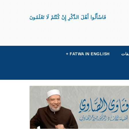
فَاسْأَلُوا أَهْلَ الذِّكْرِ إِنْ كُنْتُمْ لَا تَعْلَمُونَ
فات
FATWA IN ENGLISH
+