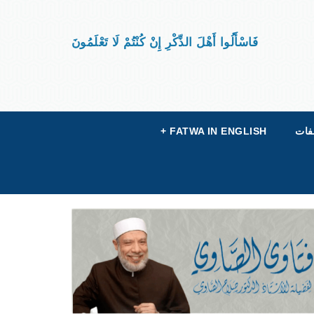
فَاسْأَلُوا أَهْلَ الذِّكْرِ إِنْ كُنْتُمْ لَا تَعْلَمُونَ
فات
FATWA IN ENGLISH
+