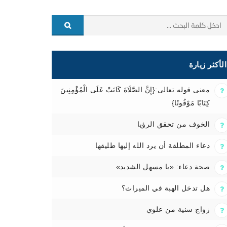
الأكثر زيارة
معنى قوله تعالى:{إِنَّ الصَّلَاةَ كَانَتْ عَلَى الْمُؤْمِنِينَ
كِتَابًا مَوْقُوتًا}
الخوف من تحقق الرؤيا
دعاء المطلقة أن يرد الله إليها طليقها
صحة دعاء: «يا مسهل الشديد»
هل تدخل الهبة في الميراث؟
زواج سنية من علوي