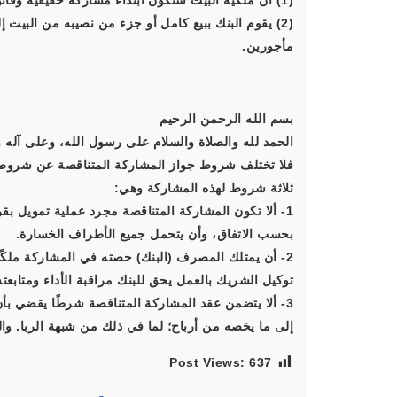
(1) أن ملكية البيت ستكون ابتداء مشاركة حقيقية وقانونية بين البنك والمشتري بحسب نصيب كل منهما.
(2) يقوم البنك ببيع كامل أو جزء من نصيبه من الب
مأجورين.
بسم الله الرحمن الرحيم
الحمد لله والصلاة والسلام على رسول الله، وعلى آله و
فلا تختلف شروط جواز المشاركة المتناقصة عن شروط 
ثلاثة شروط لهذه المشاركة وهي:
1- ألا تكون المشاركة المتناقصة مجرد عملية تمويل بقر
بحسب الاتفاق، وأن يتحمل جميع الأطراف الخسارة.
2- أن يمتلك المصرف (البنك) حصته في المشاركة ملكًا 
توكيل الشريك بالعمل يحق للبنك مراقبة الأداء ومتابعته
3- ألا يتضمن عقد المشاركة المتناقصة شرطًا يقضي بأ
إلى ما يخصه من أرباح؛ لما في ذلك من شبهة الربا. وال
Post Views:
637