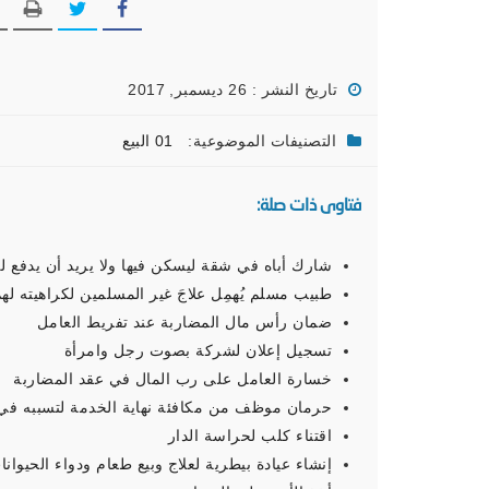
تاريخ النشر : 26 ديسمبر, 2017
التصنيفات الموضوعية:
01 البيع
فتاوى ذات صلة:
شارك أباه في شقة ليسكن فيها ولا يريد أن يدفع ل
طبيب مسلم يُهمِل علاجَ غير المسلمين لكراهيته له
ضمان رأس مال المضاربة عند تفريط العامل
تسجيل إعلان لشركة بصوت رجل وامرأة
خسارة العامل على رب المال في عقد المضاربة
حرمان موظف من مكافئة نهاية الخدمة لتسببه في
اقتناء كلب لحراسة الدار
إنشاء عيادة بيطرية لعلاج وبيع طعام ودواء الحيوانات