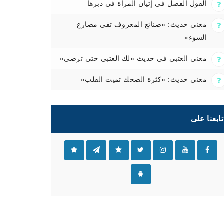
القول الفصل في إتيان المرأة في دبرها
معنى حديث: «صنائع المعروف تقي مصارع
السوء»
معنى العتبى في حديث «لك العتبى حتى ترضى»
معنى حديث: «كثرة الضحك تميت القلب»
تابعنا على