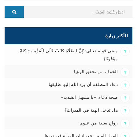
الأكثر زيارة
معنى قوله تعالى:{إِنَّ الصَّلَاةَ كَانَتْ عَلَى الْمُؤْمِنِينَ كِتَابًا
مَوْقُوتًا}
الخوف من تحقق الرؤيا
دعاء المطلقة أن يرد الله إليها طليقها
صحة دعاء: «يا مسهل الشديد»
هل تدخل الهبة في الميراث؟
زواج سنية من علوي
القول الفصل في إتيان المرأة في دبرها