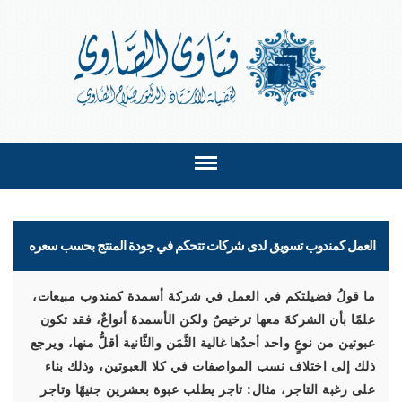
العمل كمندوب تسويق لدى شركات تتحكم في جودة المنتج بحسب سعره
ما قولُ فضيلتكم في العمل في شركة أسمدة كمندوب مبيعات،
علمًا بأن الشركةَ معها ترخيصٌ ولكن الأسمدةَ أنواعٌ، فقد تكون
عبوتين من نوعٍ واحد أحدُها غالية الثَّمَن والثَّانية أقلُّ منها، ويرجع
ذلك إلى اختلاف نسب المواصفات في كلا العبوتين، وذلك بناء
على رغبة التاجر، مثال: تاجر يطلب عبوة بعشرين جنيهًا وتاجر