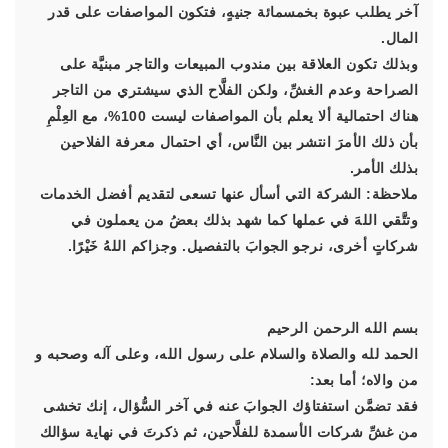
آخر يطلب عبوة بخمسمائة جنيهٍ، فتكون المواصفات على قدر
المال.
وبذلك تكون العلاقة بين مندوب المبيعات والتاجر مبنيَّة على
الصراحة وعدم الغشِّ، ولكن الفلَّاح الذي سيشتري من التاجر
هناك احتمالية ألا يعلم بأن المواصفات ليست 100%، مع العِلْمِ
بأن ذلك الأمرَ انتشر بين النَّاس، أي احتمال معرفة الفلاحين
بذلك الأمر.
ملاحظة: الشركة التي أسأل عنها تسعى لتقديم أفضل الخدمات
وتتَّقي اللهَ في عملها كما شهد بذلك بعضُ من يعملون في
شركاتٍ أخرى، نرجو الجوابَ بالتفصيل. وجزاكم اللهُ خَيْرًا.
بسم الله الرحمن الرحيم
الحمد لله والصلاة والسلام على رسول الله، وعلى آله وصحبه و
من والاه؛ أما بعد:
فقد تضمَّن استفتاؤك الجوابَ عنه في آخر السُّؤال، إنك تخشى
من غشِّ شركات الأسمدة للفلَّاحين، ثم ذكرتَ في نهاية سؤالك