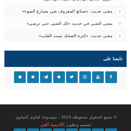
معنى حديث: «صنائع المعروف تقي مصارع السوء»
معنى العتبى في حديث «لك العتبى حتى ترضى»
معنى حديث: «كثرة الضحك تميت القلب»
تابعنا على
© جميع الحقوق محفوظة 2016 - موسوعة فتاوى الصاوي.
تصميم وتطوير
اكاديمية الفن
.