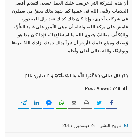
أن هذه الشركةَ التي عرضت عليك العمل تسعى لتقديم أفضل
الخدمات وتتَّقي الله في عملها كما شهد بذلك بعضُ من يعملون
في شركات أخرى، وإذا كان ذلك كذلك فقد زال المحذور،
فامضِ على بركة الله، واعلم أن مبنى الأمور على غلبة الظَّنِّ،
والمُكلَّف مطالبٌ بتقوى الله ما استطاع(1)، فإذا كان هذا هو
وُسعَك ومبلغ علمك فأرجو أن تبرأ بذلك ذمتك. زادك اللهُ حرصًا
وتوفيقًا، والله تعالى أعلى وأعلم.
______________
(1) قال تعالى:
﴿ فَاتَّقُوا اللَّهَ مَا اسْتَطَعْتُمْ ﴾
[التغابن: 16]
Post Views:
746
تاريخ النشر : 26 ديسمبر, 2017