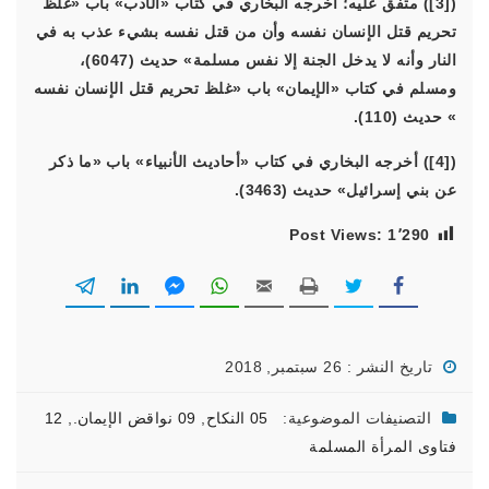
([3]) متفق عليه؛ أخرجه البخاري في كتاب «الأدب» باب «غلظ
تحريم قتل الإنسان نفسه وأن من قتل نفسه بشيء عذب به في
النار وأنه لا يدخل الجنة إلا نفس مسلمة» حديث (6047)،
ومسلم في كتاب «الإيمان» باب «غلظ تحريم قتل الإنسان نفسه
» حديث (110).
([4]) أخرجه البخاري في كتاب «أحاديث الأنبياء» باب «ما ذكر
عن بني إسرائيل» حديث (3463).
Post Views:
1٬290
تاريخ النشر : 26 سبتمبر, 2018
التصنيفات الموضوعية:
05 النكاح
,
09 نواقض الإيمان.
,
12
فتاوى المرأة المسلمة