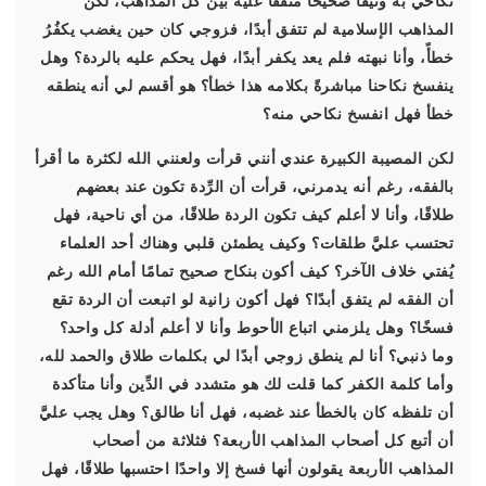
نكاحي به وثيقًا صحيحًا متَّفقًا عليه بين كل المذاهب، لكن
المذاهب الإسلامية لم تتفق أبدًا، فزوجي كان حين يغضب يكفُرُ
خطأً، وأنا نبهته فلم يعد يكفر أبدًا، فهل يحكم عليه بالردة؟ وهل
ينفسخ نكاحنا مباشرةً بكلامه هذا خطأ؟ هو أقسم لي أنه ينطقه
خطأ فهل انفسخ نكاحي منه؟
لكن المصيبة الكبيرة عندي أنني قرأت ولعنني الله لكثرة ما أقرأ
بالفقه، رغم أنه يدمرني، قرأت أن الرِّدة تكون عند بعضهم
طلاقًا، وأنا لا أعلم كيف تكون الردة طلاقًا، من أي ناحية، فهل
تحتسب عليَّ طلقات؟ وكيف يطمئن قلبي وهناك أحد العلماء
يُفتي خلاف الآخر؟ كيف أكون بنكاح صحيح تمامًا أمام الله رغم
أن الفقه لم يتفق أبدًا؟ فهل أكون زانية لو اتبعت أن الردة تقع
فسخًا؟ وهل يلزمني اتباع الأحوط وأنا لا أعلم أدلة كل واحد؟
وما ذنبي؟ أنا لم ينطق زوجي أبدًا لي بكلمات طلاق والحمد لله،
وأما كلمة الكفر كما قلت لك هو متشدد في الدِّين وأنا متأكدة
أن تلفظه كان بالخطأ عند غضبه، فهل أنا طالق؟ وهل يجب عليَّ
أن أتبع كل أصحاب المذاهب الأربعة؟ فثلاثة من أصحاب
المذاهب الأربعة يقولون أنها فسخ إلا واحدًا احتسبها طلاقًا، فهل