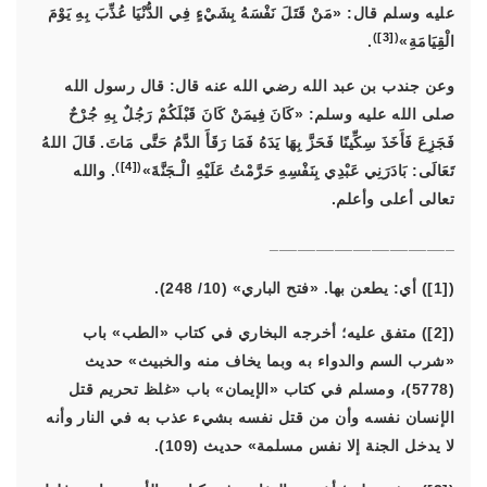
عليه وسلم قال:
«مَنْ قَتَلَ نَفْسَهُ بِشَيْءٍ فِي الدُّنْيَا عُذِّبَ بِهِ يَوْمَ
)
[3]
(
الْقِيَامَةِ
»
.
وعن جندب بن عبد الله رضي الله عنه قال: قال رسول الله
صلى الله عليه وسلم:
«كَانَ فِيمَنْ كَانَ قَبْلَكُمْ رَجُلٌ بِهِ جُرْحٌ
فَجَزِعَ فَأَخَذَ سِكِّينًا فَحَزَّ بِهَا يَدَهُ فَمَا رَقَأَ الدَّمُ حَتَّى مَاتَ. قَالَ اللهُ
)
[4]
(
تَعَالَى: بَادَرَنِي عَبْدِي بِنَفْسِهِ حَرَّمْتُ عَلَيْهِ الْـجَنَّةَ
»
. والله
تعالى أعلى وأعلم.
____________________
([1]) أي: يطعن بها. «فتح الباري» (10/ 248).
([2]) متفق عليه؛ أخرجه البخاري في كتاب «الطب» باب
«شرب السم والدواء به وبما يخاف منه والخبيث» حديث
(5778)، ومسلم في كتاب «الإيمان» باب «غلظ تحريم قتل
الإنسان نفسه وأن من قتل نفسه بشيء عذب به في النار وأنه
لا يدخل الجنة إلا نفس مسلمة» حديث (109).