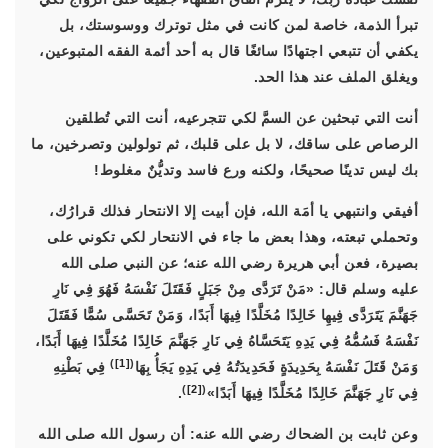
تبرأ الذمة، خاصة لمن كانت في مثل توترك ووسوستك، بل
يكفي أن تتبعي اجتهادًا سائغًا قال به أحد أئمة الفقه المتبوعين،
ويغلق الملف عند هذا الحد.
أنت التي تبحثين عن السمَّ لكي تتجرعيه، أنت التي تُطلقين
الرصاص على ساقك، لا بل على قلبك، ثم تولولين وتصرخين، ما
بك ليس تدينًا صحيحًا، ولكنه ورع فاسد وتديُّنٌ مغلوط!
أفيقي وانتبهي يا أمَة الله، فإن أبيت إلا الانتحار فذلك قرارُك،
وتحملي تبعته، وهذا بعض ما جاء في الانتحار لكي تكوني على
بصيرة، فعن أبي هريرة رضي الله عنه؛ عن النبي صلى الله
عليه وسلم قال:
«مَنْ تَرَدَّى مِنْ جَبَلٍ فَقَتَلَ نَفْسَهُ فَهُوَ فِي نَارِ
جَهَنَّمَ يَتَرَدَّى فِيهِا خَالِدًا مُخَلَّدًا فِيهَا أَبَدًا، وَمَنْ تَحَسَّى سُمًّا فَقَتَلَ
نَفْسَهُ فَسُمُّهُ فِي يَدِهِ يَتَحَسَّاهُ فِي نَارِ جَهَنَّمَ خَالِدًا مُخَلَّدًا فِيهَا أَبَدًا،
)
[1]
(
وَمَنْ قَتَلَ نَفْسَهُ بِحَدِيدَةٍ فَحَدِيدَتُهُ فِي يَدِهِ يَجَأُ بِهَا
فِي بَطْنِهِ
)
[2]
(
فِي نَارِ جَهَنَّمَ خَالِدًا مُخَلَّدًا فِيهَا أَبَدًا»
.
وعن ثابت بن الضحاك رضي الله عنه: أن رسول الله صلى الله