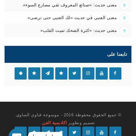
معنى حديث: «صنائع المعروف تقي مصارع السوء»
معنى العتبى في حديث «لك العتبى حتى ترضى»
معنى حديث: «كثرة الضحك تميت القلب»
تابعنا على
© جميع الحقوق محفوظة 2016 - موسوعة فتاوى الصاوي.
تصميم وتطوير
اكاديمية الفن
.