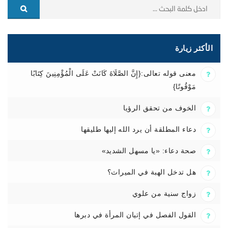
الأكثر زيارة
معنى قوله تعالى:{إِنَّ الصَّلَاةَ كَانَتْ عَلَى الْمُؤْمِنِينَ كِتَابًا
مَوْقُوتًا}
الخوف من تحقق الرؤيا
دعاء المطلقة أن يرد الله إليها طليقها
صحة دعاء: «يا مسهل الشديد»
هل تدخل الهبة في الميراث؟
زواج سنية من علوي
القول الفصل في إتيان المرأة في دبرها