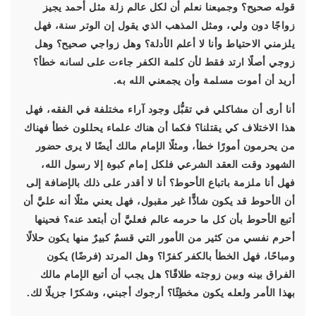
قوله صحيح؟ وجميعنا نعلم أن لكل عالم زلة مثل أحمد يجيز
زواجًا دون ولي، ومثل المذهب الذي يقول إن الوتر سنة، فهل
يلزمني الاحتياط وأنا لا أعلم الأدلة؟ وهل زواجي صحيح؟ وهل
زوجي أصلًا ارتد فقط لأن كلمة الكفر جاءت على لسانه خطأ؟
أريد أن أموت مسلمة وأن يجمعني الله به.
أنا أرى أن مشاكلي في تقبُّل وجود آراء مختلفة في الفقه، فهل
هذا الاختلاف كي يقتلنا؟ فكما أن هناك علماء يحللون خطأ فهناك
من يحرمون أمورًا خطأ، ومثلًا الإمام مالك أيضًا لا يرى حضور
الشهود وقت العقد الشرعي فلكل إمام كبوة إلا رسول الله،
فهل أنا ملزمة باتباع الأحوط؟ أنا لا أقدر على ذلك بالإضافة إلى
أن الأحوط قد يكون شاذًّا غير مقبول، فهل يعني مثلًا أنه عليَّ أن
أتبع الأحوط بأن كل ما حرمه عالم فعليَّ أن أبتعد عنه؟ فحينها
أحرم نفسي من كثير من الأمور التي قسمٌ كبيرٌ منها يكون حلالًا
ومباحًا، فهل الخطأ بالكفر كفرًا؟ وهل المرتد (فرضًا) يكون
الفراق بينه وبين زوجته طلاقًا؟ هل يجب أن أتبع الإمام مالك
بهذا الأمر ولعله يكون مخطِئًا؟ أرجوك أجبني، وشكرًا جزيلًا لك.