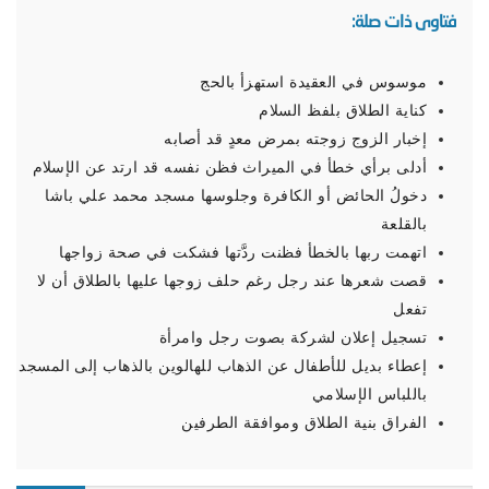
فتاوى ذات صلة:
موسوس في العقيدة استهزأ بالحج
كناية الطلاق بلفظ السلام
إخبار الزوج زوجته بمرض معدٍ قد أصابه
أدلى برأي خطأ في الميراث فظن نفسه قد ارتد عن الإسلام
دخولُ الحائض أو الكافرة وجلوسها مسجد محمد علي باشا
بالقلعة
اتهمت ربها بالخطأ فظنت ردَّتها فشكت في صحة زواجها
قصت شعرها عند رجل رغم حلف زوجها عليها بالطلاق أن لا
تفعل
تسجيل إعلان لشركة بصوت رجل وامرأة
إعطاء بديل للأطفال عن الذهاب للهالوين بالذهاب إلى المسجد
باللباس الإسلامي
الفراق بنية الطلاق وموافقة الطرفين