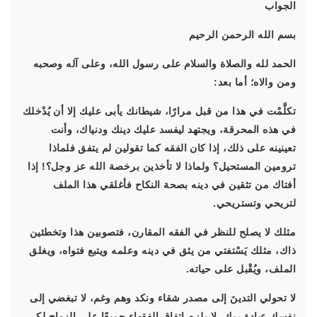
الجواب
بسم الله الرحمن الرحيم
الحمد لله والصلاة والسلام على رسول الله، وعلى آله وصحبه
ومن والاه؛ أما بعد:
تكلَّمْت في هذا من قبل مرارًا، شيطانك يأبى عليك إلا أن يُدْخلك
في هذه المحرقة، ويجتهد ليفسد عليك دينك ودنياك، وأنت
تعينينه على ذلك، إذا كان الفقه كما تقولين لم يتفق فلماذا
ترومين المستحيل؟ ولماذا لا تأخذين برخصة الله عز وجل؟! إذا
أفتاك من تثقين في دينه بصحة النكاح فأغلقي هذا الملف
لتريحي وتستريحي.
مثلك لا يصلح للنظر في الفقه المقارن، فتصوبين هذا وتخطئين
ذاك، مثلك يَسْتفتي من يثق في دينه وعلمه ويتبع فتواه، ويغلق
الملف، ويُقْبل على حياته.
لا تحولي التدينَ إلى مصدر شقاء ونكد وهم وغم، لا تبغضي إلى
نفسك عبادة ربك، لا يلزم اتفاق الفقهاء جميعًا على الزواج لكي