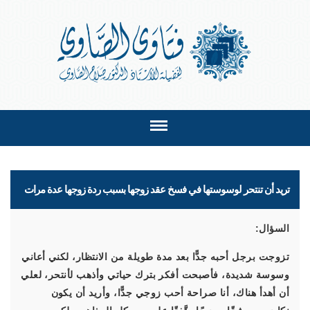
تريد أن تنتحر لوسوستها في فسخ عقد زوجها بسبب ردة زوجها عدة مرات
السؤال:
تزوجت برجل أحبه جدًّا بعد مدة طويلة من الانتظار، لكني أعاني
وسوسة شديدة، فأصبحت أفكر بترك حياتي وأذهب لأنتحر، لعلي
أن أهدأ هناك، أنا صراحة أحب زوجي جدًّا، وأريد أن يكون