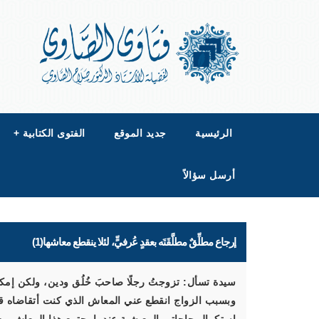
الرئيسية
جديد الموقع
الفتوى الكتابية
+
أرسل سؤالاً
إرجاع مطلِّقٌ مطلَّقَتَه بعقدٍ عُرفيٍّ، لئلا ينقطع معاشها(1)
سيدة تسأل: تزوجتُ رجلًا صاحبَ خُلُق ودين، ولكن إمكا
وبسبب الزواج انقطع عني المعاش الذي كنت أتقاضاه قبل