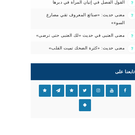
القول الفصل في إتيان المرأة في دبرها
معنى حديث: «صنائع المعروف تقي مصارع
السوء»
معنى العتبى في حديث «لك العتبى حتى ترضى»
معنى حديث: «كثرة الضحك تميت القلب»
تابعنا على