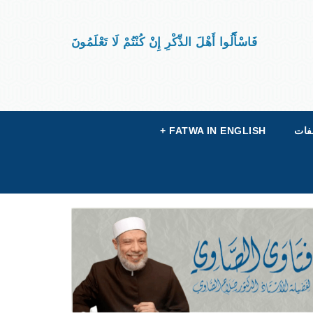
فَاسْأَلُوا أَهْلَ الذِّكْرِ إِنْ كُنْتُمْ لَا تَعْلَمُونَ
فات
FATWA IN ENGLISH
+