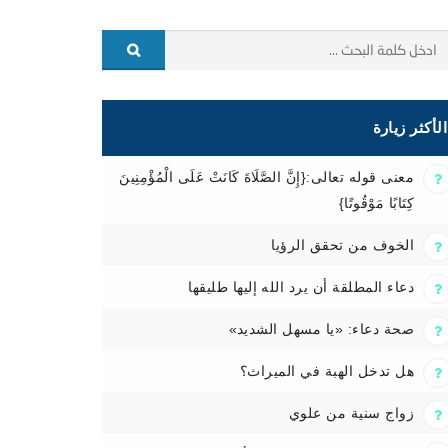
الأكثر زيارة
معنى قوله تعالى:{إِنَّ الصَّلَاةَ كَانَتْ عَلَى الْمُؤْمِنِينَ
كِتَابًا مَوْقُوتًا}
الخوف من تحقق الرؤيا
دعاء المطلقة أن يرد الله إليها طليقها
صحة دعاء: «يا مسهل الشديد»
هل تدخل الهبة في الميراث؟
زواج سنية من علوي