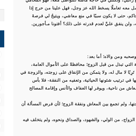
 راتبي، ولكنني في حاجة ماسة للتواصل معه، فهو المحامي
عامل معه تعاملًا يسخط الله عز وجل، فهل علينا من حرج إذا
حاكم، حتى لا يكون سببًا في منع معاشي، ويتيحُ لي فرصةَ
، ولن ينفق عليَّ لعدم قدرته على ذلك؟ أفتونا مـأجورين.
صحبه ومن والاه؛ أما بعد:
ة التي تبذل من قبل الزوج؛ محافظةً على الأموال العامة،
وج تَرِبًا لا مال له، ولا يتمكن من الإنفاق على زوجته، والزوجة في
 في ترتيب شئونها الحياتية، وتعفيه من النفقة- فلا بأس
معاش من ناحية، ويوفر لها العفاف والأنس وإقامة المصالح
جتها، ولم تجمع بين المعاش ونفقة الزوج؛ لأن فرض المسألة أن
ت الزواج، من الولي، والشهود، والصداق ونحوه، ولم يتخلف فيه