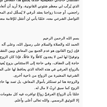
استكمال حاجاتي المعيشية عندما يجتمع هذا المعاش مع
الذي يُرتِّب لي معظم شئوني القانونية، ولا أريد أن أت
راجعني، أو جددنا زواجنا بعقد عُرفي لا يُسجَّل لدى الم
التواصل الشرعي معه، علمًا بأني لن أنتقل للإقامة معه
بسم الله الرحمن الرحيم
الحمد لله والصلاة والسلام على رسول الله، وعلى آله و
فإن رُوح القانون هو عدم الجمع بين المعاش وبين النفق
وتوفيرًا لها لمن لا يجدون كافلًا ولا عائلًا، فإذا كان الز
حاجة إلى العفاف، وفي حاجة إلى الاستئناس بزوج يُعينها
بالزواج العرفي في هذه الحالة الذي يحافظ لها على ال
الشرعية المعتبرة من الزواج من ناحية أخرى.
والزوجة هنا لم تستكثر بأموال المعاش، بل تسد بها حا
الزوج كما سبق تَرِبٌ لا مال له.
علمًا بأن الزواجَ العرفيَّ زواجٌ توافرت فيه كل مقوما
إلا التوثيق الرسمي. والله تعالى أعلى وأعلم.