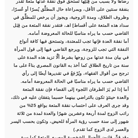
رضاها ولا بسبب من قِبَلِها تستحق فوق نفقة عدتها متعةً تقدر
بنفقة سنتين على الأقل، وبمراعاة حال المطلِّق يُسرًا أو عُسرًا،
وظروف الطلاق، ومدة الزوجية، ويجوز أن يرخص للمطلِّق في
سداد هذه المتعة على أقساط] اهـ، فتقدر نفقة المتعة من قِبَل
القاضي حسب ما يراه مناسبًا للحالة المعروضة أمامه.
أما نفقة العدة فإنها تجب للمعتدة، وتستحق فيها كافة أنواع
النفقة التي تجب للزوجة، ويرجع القاضي فيها إلى قول المرأة
في بيان مدة عدتها من زوجها بشرط ألَّا تزيد هذه المدة على
سنة من تاريخ الطلاق كما أخذ به القانون المصري بناءً على ما
ترجح من أقوال الفقهاء، ويُرْجَعُ في تقديرها أيضًا إلى رأي
القاضي حسب ما يراه مناسبًا في الحالة المعروضة أمامه.
أما إذا لم يَرَ الطرفان اللجوء إلى القضاء فإن نفقة المتعة
والعدة حينئذٍ تكون بالتراضي بينهما حسبما يتفقان عليه في ذلك،
وقد جرى العرف على احتساب نفقة المتعة بواقع 25% من
راتب الزوج لمدة أربعة وعشرين شهرًا والعدة لمدة من ثلاثة
شهور إلى سنة حسب رؤية المرأة للحيض، وتكون بحسب اليسر
والعسر لدى الزوج كما تقدم.)
وقد قدَّر قانون الأحوال الشخصية المصري المتعةَ كما سبق