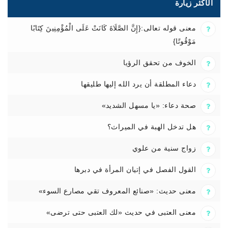
الأكثر زيارة
معنى قوله تعالى:{إِنَّ الصَّلَاةَ كَانَتْ عَلَى الْمُؤْمِنِينَ كِتَابًا
مَوْقُوتًا}
الخوف من تحقق الرؤيا
دعاء المطلقة أن يرد الله إليها طليقها
صحة دعاء: «يا مسهل الشديد»
هل تدخل الهبة في الميراث؟
زواج سنية من علوي
القول الفصل في إتيان المرأة في دبرها
معنى حديث: «صنائع المعروف تقي مصارع السوء»
معنى العتبى في حديث «لك العتبى حتى ترضى»