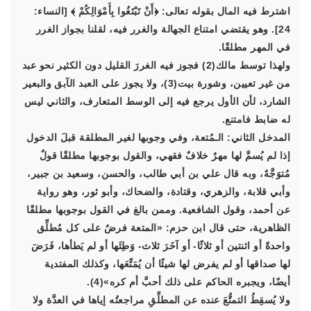
اشترط فيه المال بقوله تعالى: ﴿أَنْ تَبْتَغُوا بِأَمْوَالِكُمْ ﴾ [النساء:
24]. وهو يقتضي امتناع الجهالة والغرر فيه، لقلنا بجواز الغرر
في المهر مطلقًا.
ولهذا توسط مالك(2) فجوز فيه الغررَ القليل دون الكثير نحو عبد
من غير تعيين، وشورة بيت(3)، ولا يجوز على العبد الآبق والبعير
الشارد، لأن الأول يرجع فيه إلى الوسط المتعارف، والثاني ليس
له ضابط فامتنع.
المدخل الثاني: الـمُتعة، وفي وجوبها لغير المطلقة قبلَ الدخول
إذا لم يُسمَّ لها مهرٌ خلافٌ فقهي، والقول بوجوبها مطلقًا قولٌ
مُتوَجَّهٌ، وبه قال علي بن أبي طالب، والحسن، وسعيد بن جبير،
وأبي قلابة، والزهري، وقتادة، والضحاك، وأبو ثور، وهو رواية
عن أحمد، وقول الشافعية. وممن بالغ في القول بوجوبها مطلقًا
الظاهرية، حتى قال ابن حزم: «المتعة فرضٌ على كل مُطلِّق
واحدةً أو اثنتين أو ثلاثًا- أو آخَرَ ثلاث- وَطِئَها أو لم يَطأها، فَرَضَ
لها صداقها أو لم يفرض لها شيئًا أن يُمَتِّعَها، وكذلك المفتدية
أيضًا، ويجبره الحاكم على ذلك أحبَّ أم كره»(4).
ولا يُسقِطُ التمتُّعَ عنده عن المطلِّقِ مراجعتُه إياها في العدَّة ولا