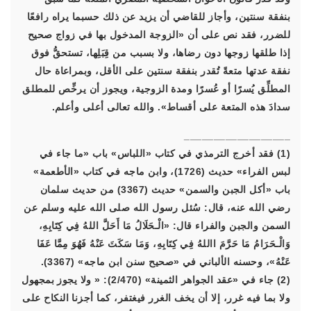
بنفقة سنتين، وأجاز للقاضي أن يزيد عن ذلك حسبما يراه رافعًا
للضرر، فقد نص على أن «الزوجة المدخول بها في زواج صحيح
إذا طلقها زوجها دون رضاها، ولا بسبب من قِبَلِها، تستحقُّ فوق
نفقة عدتها متعةً تُقدر بنفقة سنتين على الأقل، وبمراعاة حال
المطلِّق يُسرًا أو عُسرًا ومدة الزوجية، ويجوز أن يرخِّص للمطلق
سدادَ هذه المتعة على أقساط». والله تعالى أعلى وأعلم.
__________________
(1) فقد أخرج الترمذي في كتاب «اللباس» باب «ما جاء في
لبس الفراء» حديث (1726)، وابن ماجه في كتاب «الأطعمة»
باب «أكل الجبن والسمن» حديث (3367) من حديث سلمان
رضي الله عنه، قال: سُئل رسول الله صلى الله عليه وسلم عن
السمن والجبن والفراء قال: «الْـحَلَالُ مَا أَحَلَّ اللهُ فِي كِتَابِهِ،
وَالْـحَرَامُ مَا حَرَّمَ االلهُ فِي كِتَابِهِ، وَمَا سَكَتَ عَنْهُ فَهُوَ مِمَّا عَفَا
عَنْهُ»، وحسنه الألباني في «صحيح سنن ابن ماجه» (3367).
(2) جاء في «عقد الجواهر الثمينة» (2/470): « ولا يجوز بمجهول
ولا بما فيه غرر، إلا أن يخف الغرر فيغتفر، كما أجزنا النكاح على