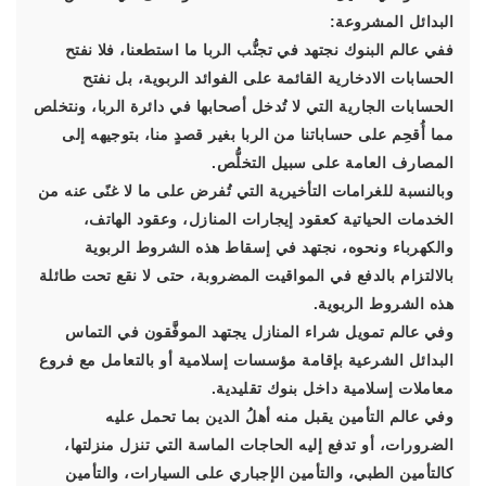
البدائل المشروعة:
ففي عالم البنوك نجتهد في تجنُّب الربا ما استطعنا، فلا نفتح
الحسابات الادخارية القائمة على الفوائد الربوية، بل نفتح
الحسابات الجارية التي لا تُدخل أصحابها في دائرة الربا، ونتخلص
مما أُقحِم على حساباتنا من الربا بغير قصدٍ منا، بتوجيهه إلى
المصارف العامة على سبيل التخلُّص.
وبالنسبة للغرامات التأخيرية التي تُفرض على ما لا غنًى عنه من
الخدمات الحياتية كعقود إيجارات المنازل، وعقود الهاتف،
والكهرباء ونحوه، نجتهد في إسقاط هذه الشروط الربوية
بالالتزام بالدفع في المواقيت المضروبة، حتى لا نقع تحت طائلة
هذه الشروط الربوية.
وفي عالم تمويل شراء المنازل يجتهد الموفَّقون في التماس
البدائل الشرعية بإقامة مؤسسات إسلامية أو بالتعامل مع فروع
معاملات إسلامية داخل بنوك تقليدية.
وفي عالم التأمين يقبل منه أهلُ الدين بما تحمل عليه
الضرورات، أو تدفع إليه الحاجات الماسة التي تنزل منزلتها،
كالتأمين الطبي، والتأمين الإجباري على السيارات، والتأمين