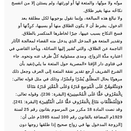
موتُه ولا موتُها، والمتعة لها أو لورثتها، ولم يستثن إلا من انفسخ
نكاحُه منها بغير طلاق.
ولا نبالغ هذه المبالغة، وإنما نقول بوجوبها لكل مطلقة بعد
الدخول، بشرط أن لا يكون الطلاق منها أو بسببها، كرِدَّتها أو
فسخ النكاح بسبب عيبها، جبرًا لخاطرها المنكسر بالطلاق.
وتقدير المتعة هو المدخل الذي يدخل منه القضاء لمعالجة الآثار
الناجمة عن الطلاق، والتي تُشير إليها السائلة، ويأخذ القاضي في
اعتباره مدَّة الزواج، ومدى مسئولية كلِّ طرف عنه ونحوه. جاء
في فتاوى دار الإفتا ءالمصرية حول المتعة ما يلي(نفيد بأن
الشرع الشريف أرجع تقدير نفقة المتعة إلى العرف وجعل ذلك
مرهونًا بحال المطلِّق يُسْرًا وعُسْرًا، وذلك في مثل قوله تعالى:
﴿وَمَتِّعُوهُنَّ عَلَى الْمُوسِعِ قَدَرُهُ وَعَلَى الْمُقْتِرِ قَدَرُهُ مَتَاعًا
بِالْمَعْرُوفِ حَقًّا عَلَى الْمُحْسِنِينَ﴾ [البقرة: 236]، وقوله تعالى:
﴿وَلِلْمُطَلَّقَاتِ مَتَاعٌ بِالْمَعْرُوفِ حَقًّا عَلَى الْمُتَّقِينَ﴾ [البقرة: 241].
وقد نصت المادة 18 مكرر من المرسوم بقانون رقم 25 لسنة
1929م المضافة بالقانون رقم 100 لسنة 1985م على أن:
[الزوجة المدخول بها في زواج صحيح إذا طلقها زوجها دون