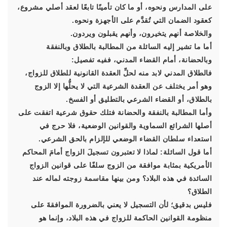
على المدارس ونحوه، أو ما كان تأمينًا تابعًا لعقد أصلي مشروع،
كعقود الضمان التي تُقدَّم على الأجهزة ونحوه.
والخلاصة أنهم يتخيرون، وأنهم يقبلون ويردون.
أما ما تشير إليه السائلة من المطالبة بالطلاق وبالنفقة
وبالحضانة، أمام القضاء المدني، ففيه تفصيل:
فالطلاق المدني لابد منه لحلِّ العقدة القانونية للطلاق للزواج،
وهو أمر يختلف عن العقدة الشرعية التي لا يحلُّها إلا الزوج
بالطلاق، أو القضاء الشرعي بالتطليق أو الفسخ.
وأما المطالبة بالنفقة والحضانة فتلك حقوق شرعية اتفقت على
أصلها الشرائع السماوية والقوانين الوضعية، فلا حرج في
استعداء سلطان القضاء الوضعي للإلزام بالحق الشرعي.
أما قول السائلة: لماذا لا تعتبرون تسجيلَ الزواج أمامَ المحاكم
الأمريكية بمثابة موافقة من الزوج سلفًا على قوانين الزواج
السائدة في هذه البلاد؟ ومن بينها مقاسمة زوجته لماله عند
الطلاق؟
فليس بدقيق؛ لأن التسجيل لا يعني بالضرورة الموافقةَ على
منظومة القوانين الحاكمة للزواج في هذه البلاد، وإنما هو