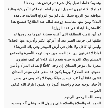
ونحوه؟ فلماذا نقبل بكل شيء ثم نرفض هذه وحدها؟
ثم لماذا لا تعتبرون تسجيل الزواج أمام المحاكم الأمريكية بمثابة
موافقة من الزوج سلفًا على قوانين الزواج السائدة في هذه
البلاد؟ ومن بينها مقاسمة زوجته لماله عند الطلاق؟ فيصبح هذا
كالمشترط ابتداء في عقد الزواج؟
ثم أين تذهب المطلقة التي أفنت سحابة عمرها مع زوجها ثم
طلقها في خريف العمر بعد أن أدركها الكبر وأدبرت عنها الحياة؟
وليس لها كافل ولا عائل في أرض المهجر وفي بلاد الغربة؟!
لماذا لا تفرقون بين بلاد المسلمين حيث توجد الأسرة والمجتمع
المسلم وبلاد الغربة حيث ينعدم ذلك كله؟ ثم كيف تعتبرون
مجردَ بذل مؤخر الصداق- إن وجد- كافيًّا لإنصاف المرأة وتأمين
حقوقها عند الطلاق؟ وربما يكون قد مضى على مؤخر الصداق
ثلاثون عامًا أو أكثر، فيصبح مبلغًا زهيدًا لا يكاد يفي في بعض
الأحيان بوجبة طعام واحدة؟ أفتونا ولا تفتنونا! بارك الله فيكم.
الجواب
بسم الله الرحمن الرحيم
الحمد لله والصلاة والسلام على رسول الله، وعلى آله وصحبه