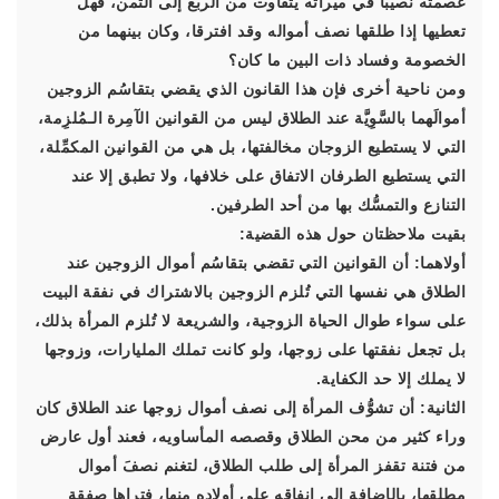
عصمته نصيبا في ميراثه يتفاوت من الربع إلى الثمن، فهل
تعطيها إذا طلقها نصف أمواله وقد افترقا، وكان بينهما من
الخصومة وفساد ذات البين ما كان؟
ومن ناحية أخرى فإن هذا القانون الذي يقضي بتقاسُم الزوجين
أموالَهما بالسَّوِيَّة عند الطلاق ليس من القوانين الآمِرة الـمُلزِمة،
التي لا يستطيع الزوجان مخالفتها، بل هي من القوانين المكمِّلة،
التي يستطيع الطرفان الاتفاق على خلافها، ولا تطبق إلا عند
التنازع والتمسُّك بها من أحد الطرفين.
بقيت ملاحظتان حول هذه القضية:
أولاهما: أن القوانين التي تقضي بتقاسُم أموال الزوجين عند
الطلاق هي نفسها التي تُلزم الزوجين بالاشتراك في نفقة البيت
على سواء طوال الحياة الزوجية، والشريعة لا تُلزم المرأة بذلك،
بل تجعل نفقتها على زوجها، ولو كانت تملك المليارات، وزوجها
لا يملك إلا حد الكفاية.
الثانية: أن تشوُّف المرأة إلى نصف أموال زوجها عند الطلاق كان
وراء كثير من محن الطلاق وقصصه المأساويه، فعند أول عارض
من فتنة تقفز المرأة إلى طلب الطلاق، لتغنم نصفَ أموال
مطلقها، بالإضافة إلى إنفاقه على أولاده منها، فتراها صفقة