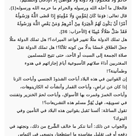
حاكمٌ ولا محكوم، ولا دولة ولا مواطن إلا الإذعانَ والتسليم،
فالحلال ما أحله الله ورسوله والحرام ما حرمه الله ورسوله(1).
قال تعالى: ﴿وَمَا كَانَ لِمُؤْمِنٍ وَلَا مُؤْمِنَةٍ إِذَا قَضَى اللَّهُ وَرَسُولُهُ
أَمْرًا أَنْ يَكُونَ لَهُمُ الْخِيَرَةُ مِنْ أَمْرِهِمْ وَمَنْ يَعْصِ اللَّهَ وَرَسُولَهُ
فَقَدْ ضَلَّ ضَلَالًا مُبِينًا ﴾ [الأحزاب: 36].
هل تملك الدولة مثلًا تغيير قواعد الميراث؟! هل تملك الدولة مثلًا
جعلَ الطلاق خَمسًا بدلًا من كونه ثلاثًا؟! هل تملك الدولة نقلَ
صلاة الجمعة إلى السبت أو الأحد، حتى تتيح للمسلمين
المغتربين أداءَ صلاتهم الأسبوعية أيامَ إجازاتهم في هدوء
وطمأنينة؟!
إن القوانين في هذه البلاد أباحت الشذوذَ الجنسي وأباحت الزنا
إذا كان عن تراضٍ، وأباحت القمار وأنشأت له الكازينوهات،
وأباحت الخمرَ وغمرت بها الأسواق، وأباحت لحمَ الخنزير وتفننت
في تسويقِه، فهل يُقِرُّ مسلم هذه التشريعات؟!
تقول السائلة: ألسنا نَقبل بقوانين هذه البلاد في التأمين وفي
البنوك؟
والجواب عن ذلك: أننا ننكر ما خالف الشَّرع من ذلك، ونجتهد في
دفعه أو في تقليل مفاسده ما استطعنا، ونسعى في التماس