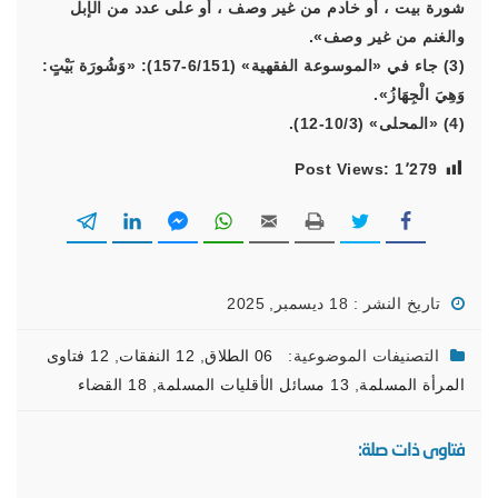
شورة بيت ، أو خادم من غير وصف ، أو على عدد من الإبل
والغنم من غير وصف».
(3) جاء في «الموسوعة الفقهية» (6/151-157): «وَشُورَة بَيْتٍ:
وَهِيَ الْجِهَازُ».
(4) «المحلى» (10/3-12).
Post Views:
1٬279
تاريخ النشر : 18 ديسمبر, 2025
التصنيفات الموضوعية:
06 الطلاق
,
12 النفقات
,
12 فتاوى
المرأة المسلمة
,
13 مسائل الأقليات المسلمة
,
18 القضاء
فتاوى ذات صلة: