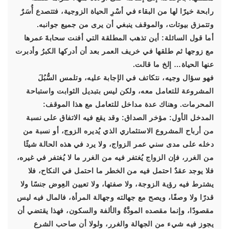
رابحة خيرًا لها من البقاء في أسْرِ الحياة الزوجية، فتتصدع أُسَرٌ
وتتمزق بيوتات، والموقف ينبغي أن يرى من جميع جوانبه.
أما قول السائلة: أين تذهب المطلقة التي أفنت سحابةَ عمرها
مع زوجها ثم طلقها في خريف العمر بعد أن أدركها الكبرُ وأدبرت
عنها الحياة… إلخ ما قالت.
فهو سؤال وجيه، نتكاتف في الإجابة عليه، وتلمس السُّبُلَ
المشروعة للتعامل معه، ولكن ليس بتبديل الثوابت واستباحة
المحرمات. وهناك عدة مداخل للتعامل مع هذا الموقف:
المدخل الأول: مؤخر الصداق: وقد يقع فيه الاتفاق على نسبة
من أرباح المشروع الاستثماري الذي يُديره الزوج، أو نسبة من
دخله على مدى سني عمر الزواج، ولا يرد في هذه الحالة شيئًا
من الغرر، فإن الزواج يُغتفر فيه من الغرر ما لا يُغتفر في غيره،
فلا يوجد عقدٌ احتمل فيه من الخطر ما احتمل في النكاح، فلا
يشترط فيه رؤية الزوجة، ولا صفتها، ولا تعيين العِوض جنسًا ولا
قدرًا ولا وصفًا، ويصح مع جهالته وجهالة المرأة، فالمال فيه ليس
مقصودًا، وإنما مقصده المودَّةُ والألفة والسكون، فهذا يقتضي أن
يجوز فيه شيء من الجهالة والغرر، ولولا أن صاحب الشرع