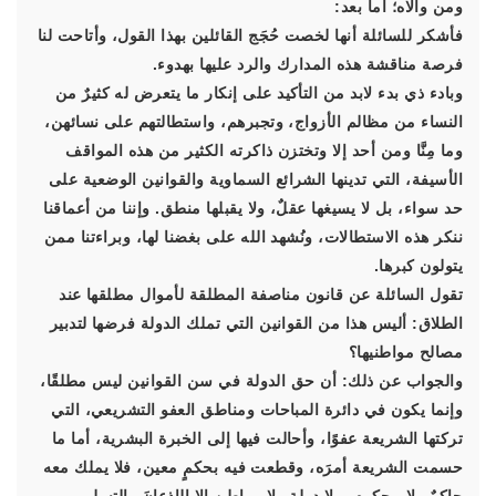
ومن والاه؛ أما بعد:
فأشكر للسائلة أنها لخصت حُجَج القائلين بهذا القول، وأتاحت لنا
فرصة مناقشة هذه المدارك والرد عليها بهدوء.
وبادء ذي بدء لابد من التأكيد على إنكار ما يتعرض له كثيرٌ من
النساء من مظالم الأزواج، وتجبرهم، واستطالتهم على نسائهن،
وما مِنَّا ومن أحد إلا وتختزن ذاكرته الكثير من هذه المواقف
الأسيفة، التي تدينها الشرائع السماوية والقوانين الوضعية على
حد سواء، بل لا يسيغها عقلٌ، ولا يقبلها منطق. وإننا من أعماقنا
ننكر هذه الاستطالات، ونُشهد الله على بغضنا لها، وبراءتنا ممن
يتولون كبرها.
تقول السائلة عن قانون مناصفة المطلقة لأموال مطلقها عند
الطلاق: أليس هذا من القوانين التي تملك الدولة فرضها لتدبير
مصالح مواطنيها؟
والجواب عن ذلك: أن حق الدولة في سن القوانين ليس مطلقًا،
وإنما يكون في دائرة المباحات ومناطق العفو التشريعي، التي
تركتها الشريعة عفوًا، وأحالت فيها إلى الخبرة البشرية، أما ما
حسمت الشريعة أمرَه، وقطعت فيه بحكمٍ معين، فلا يملك معه