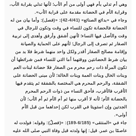
وهي أم تدلي بأم فهي أولى من أم الأب؛ لأنها تدلي بقرابة الأب،
وقرابة الأم في الحضانة مقدمة على قرابة الأب».
وجاء في «بدائع الصنائع» (4/41-42): «(فصل): وأما بيان من له
الحضانة فالحضانة تكون للنساء في وقت وتكون للرجال في
وقت والأصل فيها النساء؛ لأنهن أشفق وأرفق وأهدى إلى تربية
الصغار ثم تصرف إلى الرجال؛ لأنهم على الحماية والصيانة
وإقامة مصالح الصغار أقدر ولكل واحد منهما شرط فلا بد من
بيان شرط الحضانتين ووقتهما أما التي للنساء فمن شرائطها أن
تكون المرأة ذات رحم محرم من الصغار فلا حضانة لبنات العم
وبنات الخال وبنات العمة وبنات الخالة؛ لأن مبنى الحضانة على
الشفقة، والرحم المحرم هي المختصة بالشفقة ثم يتقدم فيها
الأقرب فالأقرب، فأحق النساء من ذوات الرحم المحرم
بالحضانة الأم؛ لأنه لا أقرب منها ثم أم الأم ثم أم الأب؛ لأن
الجدتين وإن استويتا في القرب لكن إحداهما من قبل الأم
أولى».
جاء في «المنتقى» (6/185-189): «(فصلٌ): وقوله: فولدت له
عاصمًا بن عمر. قيل: إنها ولدته قبل وفاة النبي صلى الله عليه