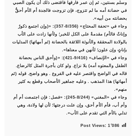
وسلم بسنتين، ثم إن عمر فارقها فاقتضى ذلك أن يكون الصبي
في حضانة أمه ما لم تتزوج، فإن تزوجت فالجدة أم الأم أحقُّ
بحضانته من أبيه».
وجاء في «تحفة المحتاج» (8/356-357): «(وإن اجتمع ذكورٌ
وإناثٌ فالأم) مقدمةٌ على الكل للخبر؛ ولأنها زادت على الأب
بالولادة المحققة والأنوثة اللائقة بالحضانة (ثم أمهاتها) المدليات
بإناثٍ وإن علون؛ لأنهن في معناها».
وجاء في «الإنصاف» (9/416-421): «(وأحق الناس بحضانة
الطفل والمعتوه أمه) بلا نزاع. ولو كان بأجرة المثل كالرضاع.
قاله في الواضح واقتصر عليه في الفروع . وهو واضح. قوله (ثم
أمهاتها) هذا المذهب . وعليه جماهير الأصحاب وقطع به كثير
منهم».
وجاء في «المغني» (8/244-245): «فصل: فإن اجتمعت أم أم
وأم أب، فأم الأم أحق، وإن علت درجتها؛ لأن لها ولادة، وهي
تدلي بالأم التي تقدم على الأب».
Post Views:
1٬086