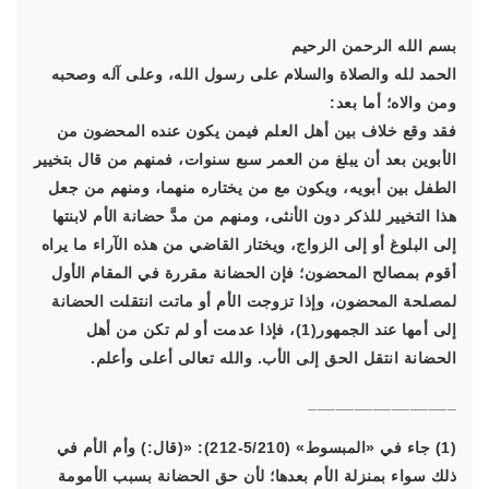
بسم الله الرحمن الرحيم
الحمد لله والصلاة والسلام على رسول الله، وعلى آله وصحبه
ومن والاه؛ أما بعد:
فقد وقع خلاف بين أهل العلم فيمن يكون عنده المحضون من
الأبوين بعد أن يبلغ من العمر سبع سنوات، فمنهم من قال بتخيير
الطفل بين أبويه، ويكون مع من يختاره منهما، ومنهم من جعل
هذا التخيير للذكر دون الأنثى، ومنهم من مدَّ حضانة الأم لابنتها
إلى البلوغ أو إلى الزواج، ويختار القاضي من هذه الآراء ما يراه
أقوم بمصالح المحضون؛ فإن الحضانة مقررة في المقام الأول
لمصلحة المحضون، وإذا تزوجت الأم أو ماتت انتقلت الحضانة
إلى أمها عند الجمهور(1)، فإذا عدمت أو لم تكن من أهل
الحضانة انتقل الحق إلى الأب. والله تعالى أعلى وأعلم.
________________
(1) جاء في «المبسوط» (5/210-212): «(قال:) وأم الأم في
ذلك سواء بمنزلة الأم بعدها؛ لأن حق الحضانة بسبب الأمومة