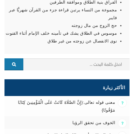
الفراق بنية الطلاق وموافقة الطرفين
مجموعة من النساء يرتبن قراءة جزء من القرآن شهريًّا عبر
فايبر
حج الزوج من مال زوجته
موسوس في الطلاق يشك في تأمينه خلف الإمام أثناء القنوت
نوى الانفصال عن زوجته من غير طلاق
الأكثر زيارة
معنى قوله تعالى:{إِنَّ الصَّلَاةَ كَانَتْ عَلَى الْمُؤْمِنِينَ كِتَابًا
مَوْقُوتًا}
الخوف من تحقق الرؤيا