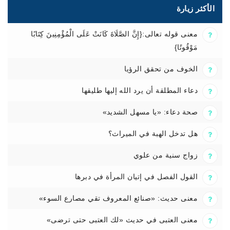
الأكثر زيارة
معنى قوله تعالى:{إِنَّ الصَّلَاةَ كَانَتْ عَلَى الْمُؤْمِنِينَ كِتَابًا
مَوْقُوتًا}
الخوف من تحقق الرؤيا
دعاء المطلقة أن يرد الله إليها طليقها
صحة دعاء: «يا مسهل الشديد»
هل تدخل الهبة في الميراث؟
زواج سنية من علوي
القول الفصل في إتيان المرأة في دبرها
معنى حديث: «صنائع المعروف تقي مصارع السوء»
معنى العتبى في حديث «لك العتبى حتى ترضى»