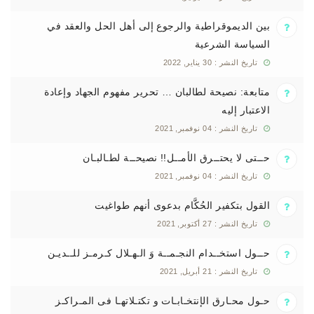
بين الديموقراطية والرجوع إلى أهل الحل والعقد في
السياسة الشرعية
تاريخ النشر : 30 يناير, 2022
متابعة: نصيحة لطالبان … تحرير مفهوم الجهاد وإعادة
الاعتبار إليه
تاريخ النشر : 04 نوفمبر, 2021
حــتى لا يحتــرق الأمــل!! نصيحــة لطـالبـان
تاريخ النشر : 04 نوفمبر, 2021
القول بتكفير الحُكَّام بدعوى أنهم طواغيت
تاريخ النشر : 27 أكتوبر, 2021
حــول استخــدام النجـمــة وَ الـهـلال كـرمـز للــديـن
تاريخ النشر : 21 أبريل, 2021
حـول محـارق الإنتخـابـات و تكتـلاتهـا فى المـراكـز