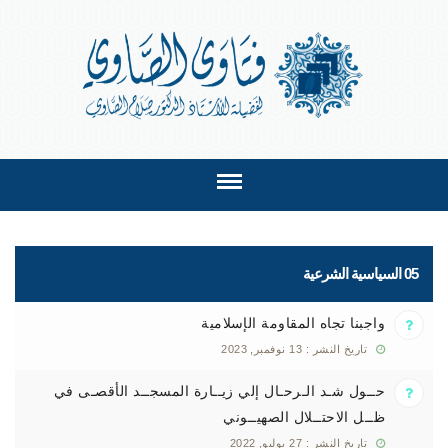
05 السياسية الشرعية
واجبنا تجاه المقاومة الإسلامية
تاريخ النشر : 13 نوفمبر, 2023
حــول شـد الـرحـال إلي زيــارة المسجــد الأقصـى في
ظــل الاحتــلال الصهيــوني
تاريخ النشر : 27 يوليو, 2022