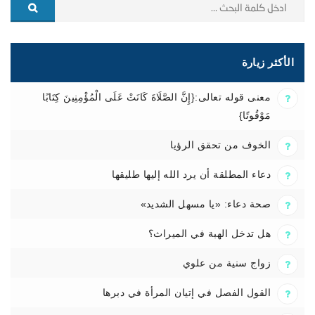
الأكثر زيارة
معنى قوله تعالى:{إِنَّ الصَّلَاةَ كَانَتْ عَلَى الْمُؤْمِنِينَ كِتَابًا
مَوْقُوتًا}
الخوف من تحقق الرؤيا
دعاء المطلقة أن يرد الله إليها طليقها
صحة دعاء: «يا مسهل الشديد»
هل تدخل الهبة في الميراث؟
زواج سنية من علوي
القول الفصل في إتيان المرأة في دبرها