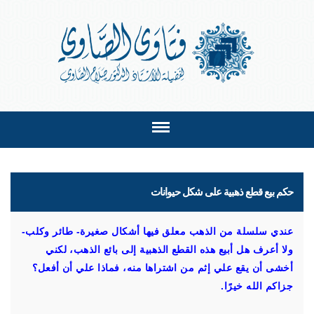
حكم بيع قطع ذهبية على شكل حيوانات
عندي سلسلة من الذهب معلق فيها أشكال صغيرة- طائر وكلب-
ولا أعرف هل أبيع هذه القطع الذهبية إلى بائع الذهب، لكني
أخشى أن يقع علي إثم من اشتراها منه، فماذا علي أن أفعل؟
جزاكم الله خيرًا.