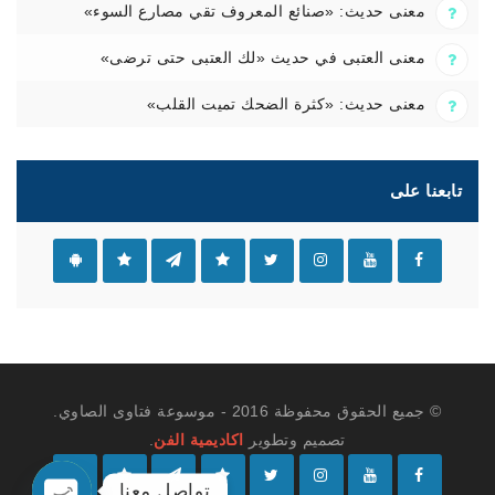
معنى حديث: «صنائع المعروف تقي مصارع السوء»
معنى العتبى في حديث «لك العتبى حتى ترضى»
معنى حديث: «كثرة الضحك تميت القلب»
تابعنا على
© جميع الحقوق محفوظة 2016 - موسوعة فتاوى الصاوي.
تصميم وتطوير
اكاديمية الفن
.
تواصل معنا