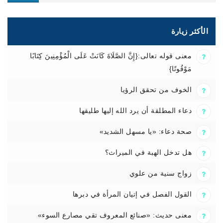
الأكثر زيارة
معنى قوله تعالى:{إِنَّ الصَّلَاةَ كَانَتْ عَلَى الْمُؤْمِنِينَ كِتَابًا
مَوْقُوتًا}
الخوف من تحقق الرؤيا
دعاء المطلقة أن يرد الله إليها طليقها
صحة دعاء: «يا مسهل الشديد»
هل تدخل الهبة في الميراث؟
زواج سنية من علوي
القول الفصل في إتيان المرأة في دبرها
معنى حديث: «صنائع المعروف تقي مصارع السوء»