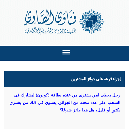
إجراء قرعة على جوائز للمشترين
رجل يعطي لمن يشتري من عنده بطاقة (كوبون) ليشارك في
السحب على عدد محدد من الجوائز، يستوي في ذلك من يشتري
بكثيرٍ أو قليل، هل هذا جائز شرعًا؟