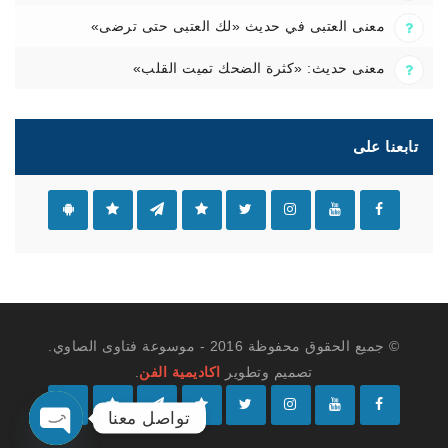
معنى العتبى في حديث «لك العتبى حتى ترضى»
معنى حديث: «كثرة الضحك تميت القلب»
تابعنا على
© جميع الحقوق محفوظة 2016 - موسوعة فتاوى الصاوي.
تصميم وتطوير
اكاديمية الفن
.
تواصل معنا