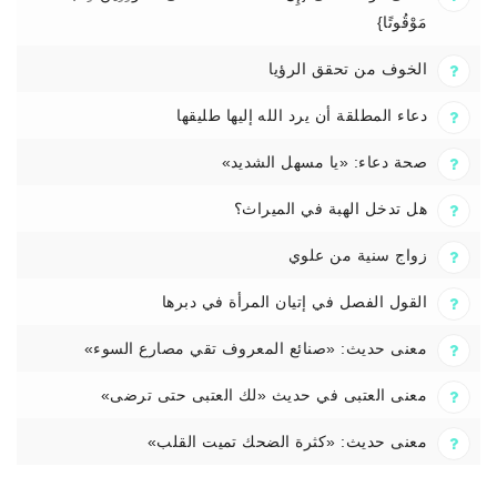
مَوْقُوتًا}
الخوف من تحقق الرؤيا
دعاء المطلقة أن يرد الله إليها طليقها
صحة دعاء: «يا مسهل الشديد»
هل تدخل الهبة في الميراث؟
زواج سنية من علوي
القول الفصل في إتيان المرأة في دبرها
معنى حديث: «صنائع المعروف تقي مصارع السوء»
معنى العتبى في حديث «لك العتبى حتى ترضى»
معنى حديث: «كثرة الضحك تميت القلب»