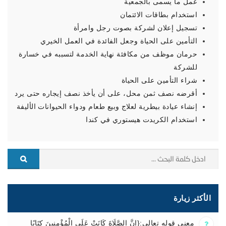
عمل ما يسمى بالجمعية
استخدام بطاقات الائتمان
تسجيل إعلان لشركة بصوت رجل وامرأة
التأمين على الحياة وجعل الفائدة في العمل الخيري
حرمان موظف من مكافئة نهاية الخدمة لتسببه في خسارة
للشركة
شراء التأمين على الحياة
أقرضه نصف ثمن محل، على أن يأخذ نصف إيجاره حتى يرد
إنشاء عيادة بيطرية لعلاج وبيع طعام ودواء الحيوانات الأليفة
استخدام الكريدت هيستوري في كندا
الأكثر زيارة
معنى قوله تعالى:{إِنَّ الصَّلَاةَ كَانَتْ عَلَى الْمُؤْمِنِينَ كِتَابًا