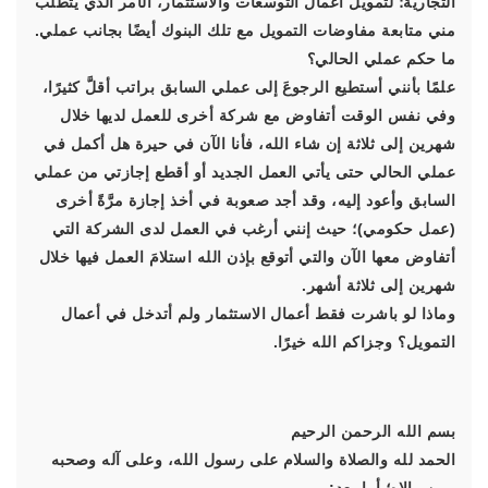
التجارية؛ لتمويل أعمال التوسعات والاستثمار، الأمر الذي يتطلب
مني متابعة مفاوضات التمويل مع تلك البنوك أيضًا بجانب عملي.
ما حكم عملي الحالي؟
علمًا بأنني أستطيع الرجوعَ إلى عملي السابق براتب أقلَّ كثيرًا،
وفي نفس الوقت أتفاوض مع شركة أخرى للعمل لديها خلال
شهرين إلى ثلاثة إن شاء الله، فأنا الآن في حيرة هل أكمل في
عملي الحالي حتى يأتي العمل الجديد أو أقطع إجازتي من عملي
السابق وأعود إليه، وقد أجد صعوبة في أخذ إجازة مرَّةً أخرى
(عمل حكومي)؛ حيث إنني أرغب في العمل لدى الشركة التي
أتفاوض معها الآن والتي أتوقع بإذن الله استلامَ العمل فيها خلال
شهرين إلى ثلاثة أشهر.
وماذا لو باشرت فقط أعمال الاستثمار ولم أتدخل في أعمال
التمويل؟ وجزاكم الله خيرًا.
بسم الله الرحمن الرحيم
الحمد لله والصلاة والسلام على رسول الله، وعلى آله وصحبه