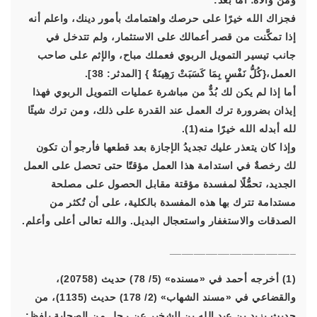
ومن والاه؛ أما بعد:
فجزاك الله خيرًا على حرصك واهتمامك بأمور دينك، واعلم أنه
إذا تمكَّنت من قصر أعمالك على الاستثمار، ولم تتدخل في
جانب تيسير التمويل الربوي فعملك مباح، والإثم على صاحب
العمل،{كُلُّ نَفْسٍ بِمَا كَسَبَتْ رَهِينَةٌ } [المدثر: 38].
أما إذا لم يكن لك بُدٌّ من مباشرة عمليات التمويل الربوي فهذا
إيذان بضرورة ترك العمل عند القدرة على ذلك، ومن ترك شيئًا
لله أبدله الله خيرًا منه(1).
وإذا كان يتعذر عليك تجديدُ الإجازة بعد قطعها فأرجو أن تكون
لك رخصةٌ في استدامة هذا العمل مؤقتًا حتى تحصل على العمل
الجديد، تحمُّلًا لمفسدة مؤقتة مقابل الحصول على مصلحة
مستدامة تترك بها هذه المفسدة بالكلية، على أن تُكثر من
الصدقات والاستغفار واستعجال البديل. والله تعالى أعلى وأعلم.
_____________________
(1) أخرجه أحمد في «مسنده» (5/ 78) حديث (20758)،
والقضاعي في «مسند الشهاب» (2/ 178) حديث (1135)، من
حديث يزيد بن عبد الله بن الشخير عن رجل من الصحابة بلفظ: