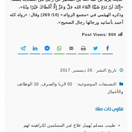
«إِنَّكَ لَنْ تَدَعَ شَيْئًا اتِّقَاءَ الله جَلَّ وَعَزَّ إِلَّا أَعْطَاكَ خَيْرًا مِنْهُ»،
وذكره الهيثمي في «مجمع الزوائد» (10/ 269) وقال: «رواه كله
أحمد بأسانيد ورجالها رجال الصحيح».
Post Views:
804
تاريخ النشر : 26 ديسمبر, 2017
التصنيفات الموضوعية:
02 الربا والصرف
,
10 الوظائف
والأعمال
فتاوى ذات صلة:
طبيب مسلم يُهمِل علاجَ غير المسلمين لكراهيته لهم