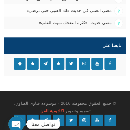
معنى العتبى في حديث «لك العتبى حتى ترضى»
معنى حديث: «كثرة الضحك تميت القلب»
تابعنا على
© جميع الحقوق محفوظة 2016 - موسوعة فتاوى الصاوي.
تصميم وتطوير
اكاديمية الفن
.
تواصل معنا