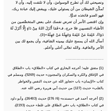
ونصيحتي لك أن تطرح الوسواسَ، وأن لا تلتفت إليه، وأن لا
تُمكِّنَ الشيطان من أن يستولي عليك، ويبغض إليك عبادة ربك،
فهو العدو فاتخذه عدوًّا.
وإن اقتضى الأمر أن تعرض نفسك على بعض المتخصِّصين من
الأطباء النفسيين فلا حرج، فـ«فَمَا أَنْزَلَ اللهُ مِنْ دَاءٍ إِلَّا أَنْزَلَ لَهُ
دَوَاءً، عَلِمَهُ مَنْ عَلِمَهُ وَجَهِلَهُ مَنْ جَهِلَهُ»(3).
أسأل الله أن يمسح عليك بيمينه الشافية، وأن يجمع لك بين
الأجر والعافية. والله تعالى أعلى وأعلم.
__________________
(1
) متفق عليه؛ أخرجه البخاري في كتاب «الطلاق» باب «الطلاق
في الإغلاق والكره والسكران والمجنون» حديث (5269)، ومسلم في
كتاب «الإيمان» باب «تجاوز الله عن حديث النفس والخواطر
بالقلب» حديث (127) من حديث أبي هريرة رضي الله عنه.
(2
) أخرجه أحمد في «مسنده» (6/ 276) حديث (26403)، وأبو داود
في كتاب «الطلاق» باب «في الطلاق على غلط» حديث (2193)،