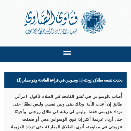
يحدث نفسه بطلاق زوجته إن وسوس في قراءة الفاتحة وهو يصلي(1)
أُصَاب بالوسواس في نُطق الفاتحة في الصلاة فأقول: امرأتي
طالق إن أعدت الآية. وذلك بيني وبين نفسي وليس نطقًا؛ حتى
تزداد عزيمتي فقط، وليس لي رغبة في طلاق زوجتي. وأحيانًا
حتى أزداد عزيمةً أكثر إذا قوي الوسواس معي أو ضعفت
عزيمتي في مقاومته أنوي بالطلاق المفارقةَ حتى تزداد العزيمةُ