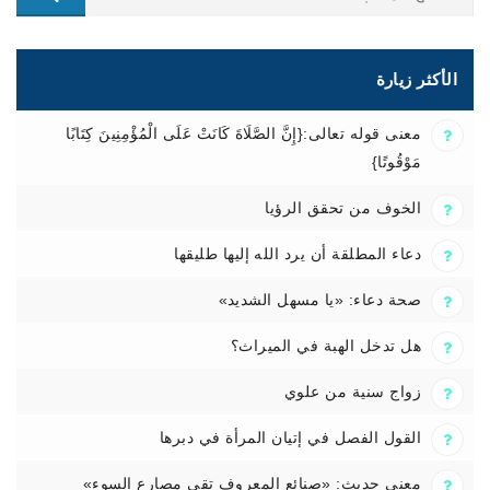
الأكثر زيارة
معنى قوله تعالى:{إِنَّ الصَّلَاةَ كَانَتْ عَلَى الْمُؤْمِنِينَ كِتَابًا
مَوْقُوتًا}
الخوف من تحقق الرؤيا
دعاء المطلقة أن يرد الله إليها طليقها
صحة دعاء: «يا مسهل الشديد»
هل تدخل الهبة في الميراث؟
زواج سنية من علوي
القول الفصل في إتيان المرأة في دبرها
معنى حديث: «صنائع المعروف تقي مصارع السوء»