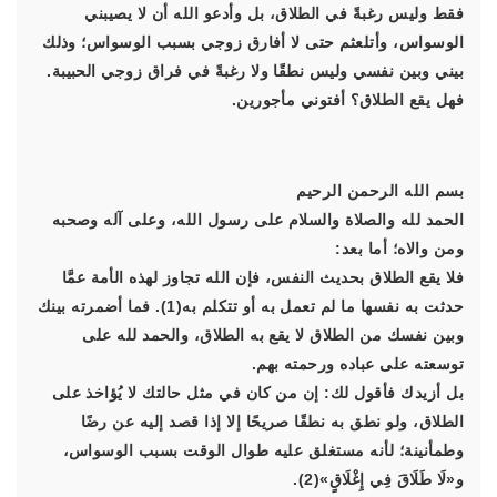
فقط وليس رغبةً في الطلاق، بل وأدعو الله أن لا يصيبني
الوسواس، وأتلعثم حتى لا أفارق زوجي بسبب الوسواس؛ وذلك
بيني وبين نفسي وليس نطقًا ولا رغبةً في فراق زوجي الحبيبة.
فهل يقع الطلاق؟ أفتوني مأجورين.
بسم الله الرحمن الرحيم
الحمد لله والصلاة والسلام على رسول الله، وعلى آله وصحبه
ومن والاه؛ أما بعد:
فلا يقع الطلاق بحديث النفس، فإن الله تجاوز لهذه الأمة عمَّا
حدثت به نفسها ما لم تعمل به أو تتكلم به(1). فما أضمرته بينك
وبين نفسك من الطلاق لا يقع به الطلاق، والحمد لله على
توسعته على عباده ورحمته بهم.
بل أزيدك فأقول لك: إن من كان في مثل حالتك لا يُؤاخذ على
الطلاق، ولو نطق به نطقًا صريحًا إلا إذا قصد إليه عن رضًا
وطمأنينة؛ لأنه مستغلق عليه طوال الوقت بسبب الوسواس،
و«لَا طَلَاقَ فِي إِغْلَاقٍ»(2).