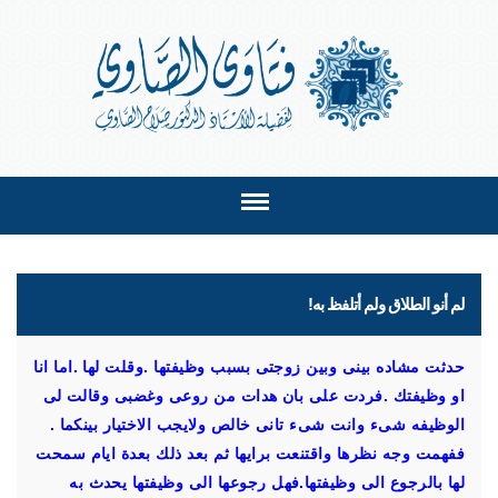
لم أنو الطلاق ولم أتلفظ به!
حدثت مشاده بينى وبين زوجتى بسبب وظيفتها .وقلت لها .اما انا
او وظيفتك .فردت على بان هدات من روعى وغضبى وقالت لى
الوظيفه شىء وانت شىء تانى خالص ولايجب الاختيار بينكما .
ففهمت وجه نظرها واقتنعت برايها ثم بعد ذلك بعدة ايام سمحت
لها بالرجوع الى وظيفتها.فهل رجوعها الى وظيفتها يحدث به