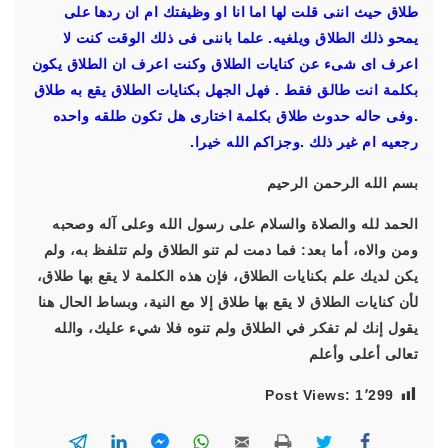
طلاق حيث اننى قلت لها اما انا او وظيفتك ام ان ردها على
يمحو ذلك الطلاق ويلغيه. علما باننى فى ذلك الوقت كنت لا
اعرف اى شىء عن كنايات الطلاق وكنت اعرف ان الطلاق يكون
بكلمة انت طالق فقط . فهل الجهل بكنايات الطلاق يقع به طلاق
.وفى حاله حدوث طلاق بكلمة اختارى هل تكون طلقه واحده
رجعيه ام غير ذلك .وجزاكم الله خيرا.
بسم الله الرحمن الرحيم
الحمد لله والصلاة والسلام على رسول الله وعلى آله وصحبه
ومن والاه، أما بعد: فما دمت لم تنو الطلاق ولم تتلفظ به، ولم
يكن لديك علم بكنايات الطلاق، فإن هذه الكلمة لا يقع بها طلاق،
لأن كنايات الطلاق لا يقع بها طلاق إلا مع النية،
وبساط الحال هنا
يقول إنك لم تفكر في الطلاق ولم تنوه فلا شيء عليك، والله
تعالى أعلى وأعلم
Post Views:
1٬299