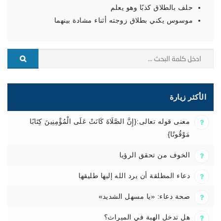
حلف بالطلاق كذبًا وهو يعلم
موسوس يكني بطلاق زوجته أثناء مشادة بينهما
الأكثر زيارة
معنى قوله تعالى:{إِنَّ الصَّلَاةَ كَانَتْ عَلَى الْمُؤْمِنِينَ كِتَابًا
مَوْقُوتًا}
الخوف من تحقق الرؤيا
دعاء المطلقة أن يرد الله إليها طليقها
صحة دعاء: «يا مسهل الشديد»
هل تدخل الهبة في الميراث؟