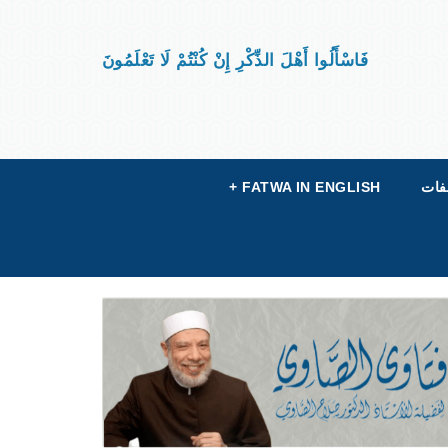
فَاسْأَلُوا أَهْلَ الذِّكْرِ إِنْ كُنْتُمْ لَا تَعْلَمُونَ
فات
FATWA IN ENGLISH
+