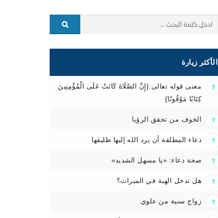
الأكثر زيارة
معنى قوله تعالى:{إِنَّ الصَّلَاةَ كَانَتْ عَلَى الْمُؤْمِنِينَ
كِتَابًا مَوْقُوتًا}
الخوف من تحقق الرؤيا
دعاء المطلقة أن يرد الله إليها طليقها
صحة دعاء: «يا مسهل الشديد»
هل تدخل الهبة في الميراث؟
زواج سنية من علوي