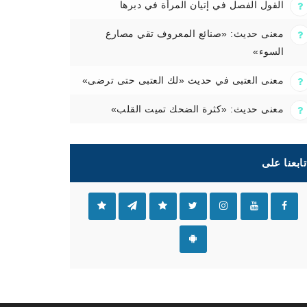
القول الفصل في إتيان المرأة في دبرها
معنى حديث: «صنائع المعروف تقي مصارع
السوء»
معنى العتبى في حديث «لك العتبى حتى ترضى»
معنى حديث: «كثرة الضحك تميت القلب»
تابعنا على