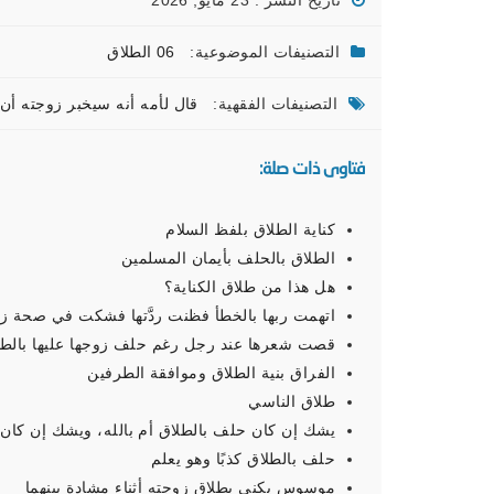
تاريخ النشر : 23 مايو, 2026
التصنيفات الموضوعية:
06 الطلاق
التصنيفات الفقهية:
قال لأمه أنه سيخبر زوجته أن 
فتاوى ذات صلة:
كناية الطلاق بلفظ السلام
الطلاق بالحلف بأيمان المسلمين
هل هذا من طلاق الكناية؟
اتهمت ربها بالخطأ فظنت ردَّتها فشكت في صحة زو
قصت شعرها عند رجل رغم حلف زوجها عليها بالطلا
الفراق بنية الطلاق وموافقة الطرفين
طلاق الناسي
يشك إن كان حلف بالطلاق أم بالله، ويشك إن كان 
حلف بالطلاق كذبًا وهو يعلم
موسوس يكني بطلاق زوجته أثناء مشادة بينهما