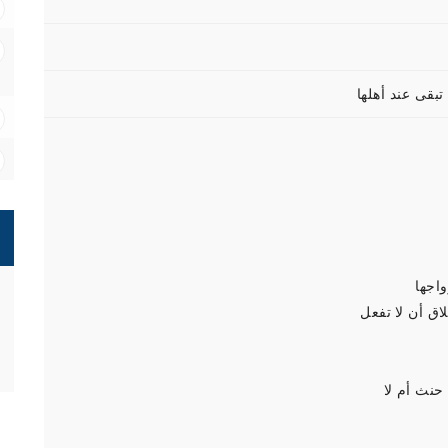
تبقى عند أهلها
اجها
ق أن لا تفعل
حنث أم لا