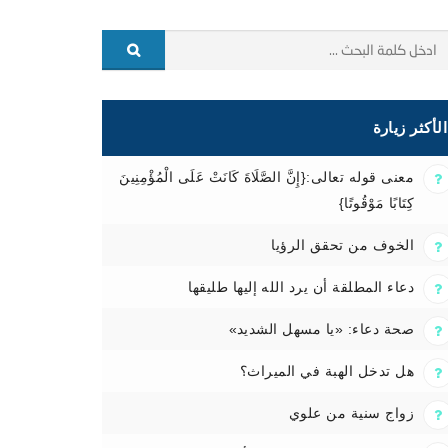
الأكثر زيارة
معنى قوله تعالى:{إِنَّ الصَّلَاةَ كَانَتْ عَلَى الْمُؤْمِنِينَ
كِتَابًا مَوْقُوتًا}
الخوف من تحقق الرؤيا
دعاء المطلقة أن يرد الله إليها طليقها
صحة دعاء: «يا مسهل الشديد»
هل تدخل الهبة في الميراث؟
زواج سنية من علوي