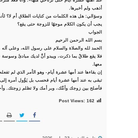
عند أهلها عشرة أيام حتى ترتاحي منها». وأنا فعلًا من
أذهب ولم أخبرها.
وسؤالي: هل هذه الكلمات من كنايات الطلاق أم لا؟ لأني
يجب أن يكون الكلام موجهًا للزوجة حتى يقع؟
الجواب
بسم الله الرحمن الرحيم
الحمد لله والصلاة والسلام على رسول الله، وعلى آله و
فلا يقع طلاقٌ بما ذكرت، ويبدو أنَّ لديك مبادئَ وسوسة 
معها.
إن بقاءها عند أمها عشرة أيام- وهو الأمر الذي لم تفعله و
تبقى به عند أمها عشرة أيام فحسب بل يَؤُول أمره إلى 
فأصلح بين زوجك وأمِّك، وبر أمك ولا تظلم زوجتك. وأحب
Post Views:
162