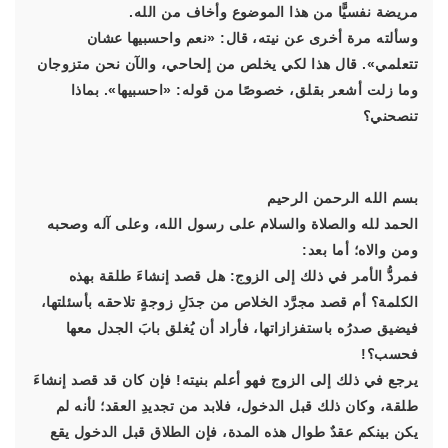
مريضة نفسيًّا من هذا الموضوع وأخاف من الله.
وسألته مرة أخرى عن نيته، قال: «نعم واحسبيها عشان
تتعلمي». قال هذا لكي يخلص من إلحاحي، والآن نحن متزوجان
وما زلت أشعر بقلق، خصوصًا من قوله: «احسبيها». بماذا
تنصحني؟
بسم الله الرحمن الرحيم
الحمد لله والصلاة والسلام على رسول الله، وعلى آله وصحبه
ومن والاه؛ أما بعد:
فمردُّ الأمر في ذلك إلى الزوج: هل قصد إنشاءَ طلقة بهذه
الكلمة؟ أم قصد مجرَّد الخلاص من جدَلِ زوجةٍ تلاحقه بأسئلتها،
فيضيق صدرُه باستفزازاتها، فأراد أن يُغلق بابَ الجدل معها
فحسب؟!
يرجع في ذلك إلى الزوج فهو أعلم بنيته! فإن كان قد قصد إنشاءَ
طلقة، وكان ذلك قبل الدخول، فلابد من تجديدِ العقد؛ لأنه لم
يكن بينكم عقدٌ طوال هذه المدة، فإن الطلاق قبل الدخول يقع