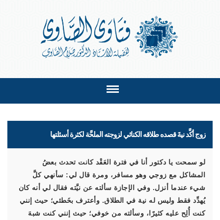
زوج أكَّد نيةَ قصده طلاقه الكنائي لزوجته الملحَّة لكثرة أسئلتها
لو سمحت يا دكتور أنا في فترة العَقْد كانت تحدث بعضُ
المشاكل مع زوجي وهو مسافر، ومرة قال لي: سأنهي كلَّ
شيء عندما أنزل. وفي الإجازة سألته عن نيَّته فقال لي أنه كان
يُهدِّد فقط وليس له نية في الطلاق. وأعترف بخَطئي؛ حيث إنني
كنت أُلِح عليه كثيرًا، وسألته من خوفي؛ حيث إنني كنت شبهَ