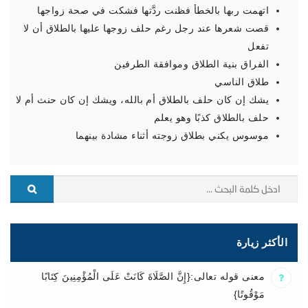
اتهمت ربها بالخطأ فظنت ردَّتها فشكت في صحة زواجها
قصت شعرها عند رجل رغم حلف زوجها عليها بالطلاق أن لا
تفعل
الفراق بنية الطلاق وموافقة الطرفين
طلاق الناسي
يشك إن كان حلف بالطلاق أم بالله، ويشك إن كان حنث أم لا
حلف بالطلاق كذبًا وهو يعلم
موسوس يكني بطلاق زوجته أثناء مشادة بينهما
الأكثر زيارة
معنى قوله تعالى:{إِنَّ الصَّلَاةَ كَانَتْ عَلَى الْمُؤْمِنِينَ كِتَابًا
مَوْقُوتًا}