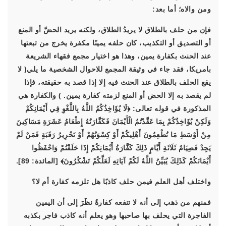
ومن والاه؛ أما بعد:
فإن من حلف بالطلاق لا يريدُ الطلاق، ولكنه يريد الحضَّ أو المنع
أو التصديق أو التكذيب، كان حلفه يمينًا مكفرة يخرج من تبعتها
عند الحنث بكفارة يمين، وهذا هو اختيار مجمع فقهاء الشريعة
بامريكا، فقد جاء في وثيقة المجمع للاحوال الشخصية ما يلي( لا
يقع الحلف بالطلاق عند الحنث فيه إلا إذا قصد به حقيقته، فإذا
لم يقصد به إلا الحض أو المنع لزمته كفارة يمين. ) والكفارة هي
المذكورة في قوله تعالى: ﴿لَا يُؤَاخِذُكُمُ اللَّهُ بِاللَّغْوِ فِي أَيْمَانِكُمْ
وَلَكِنْ يُؤَاخِذُكُمْ بِمَا عَقَّدْتُمُ الْأَيْمَانَ فَكَفَّارَتُهُ إِطْعَامُ عَشَرَةِ مَسَاكِينَ
مِنْ أَوْسَطِ مَا تُطْعِمُونَ أَهْلِيكُمْ أَوْ كِسْوَتُهُمْ أَوْ تَحْرِيرُ رَقَبَةٍ فَمَنْ لَمْ
يَجِدْ فَصِيَامُ ثَلَاثَةِ أَيَّامٍ ذَلِكَ كَفَّارَةُ أَيْمَانِكُمْ إِذَا حَلَفْتُمْ وَاحْفَظُوا
أَيْمَانَكُمْ كَذَلِكَ يُبَيِّنُ اللَّهُ لَكُمْ آيَاتِهِ لَعَلَّكُمْ تَشْكُرُونَ﴾ [المائدة: 89].
واختلف أهل العلم فيمن حلف كاذبًا هل تلزمه كفارة أم لا؟
فمنهم من ذهب إلى أنه لا تنفعه كفارةٌ نظَرَ إلى أن اليمين
الفاجرة التي يحلف بها صاحبها وهو يعلم أنه كاذب فاجر بكذبه