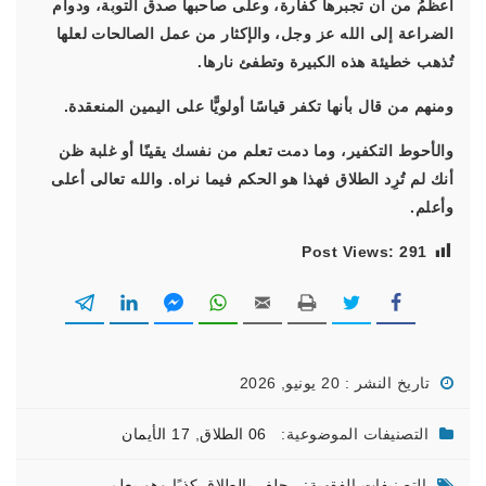
أعظمُ من أن تجبرها كفارة، وعلى صاحبها صدق التوبة، ودوام
الضراعة إلى الله عز وجل، والإكثار من عمل الصالحات لعلها
تُذهب خطيئة هذه الكبيرة وتطفئ نارها.
ومنهم من قال بأنها تكفر قياسًا أولويًّا على اليمين المنعقدة.
والأحوط التكفير، وما دمت تعلم من نفسك يقينًا أو غلبة ظن
أنك لم تُرِد الطلاق فهذا هو الحكم فيما نراه. والله تعالى أعلى
وأعلم.
Post Views:
291
تاريخ النشر : 20 يونيو, 2026
التصنيفات الموضوعية:
06 الطلاق
,
17 الأيمان
التصنيفات الفقهية:
حلف بالطلاق كذبًا وهو يعلم