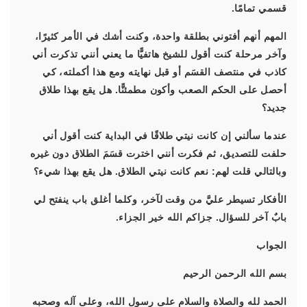
قسمي تمامًا.
المهم أنهم أفتوني بطلقة واحدة، وكنت أشك في الأمر كثيرًا،
وآخر مرحلة كنت أقول للشيخ هاتفيًّا ما يعني أنني تذكرت أني
كاذب في منتصف القسَم أو قبل نهايته ومع هذا أكملته، كي
أحصل على الحكم الصعب وأكون مطمئنًّا. هل يقع بهذا طلاق
جديد؟
عندما سألني إن كانت نيتي طلاقًا في البداية كنت أقول أني
حلفت للتصديق، ثم فكرت أنني اخترت قسَمَ الطلاق دون غيره
وبالتالي قلت لهم: نعم كانت نيتي الطلاق. هل يقع بهذا شيء؟
الأفكار تسيطر عليَّ من وقت لآخر، وكلما أغلق باب ينفتح لي
بابٌ آخر للسؤال. جزاكم الله خير الجزاء.
الجواب
بسم الله الرحمن الرحيم
الحمد لله والصلاة والسلام على رسول الله، وعلى آله وصحبه