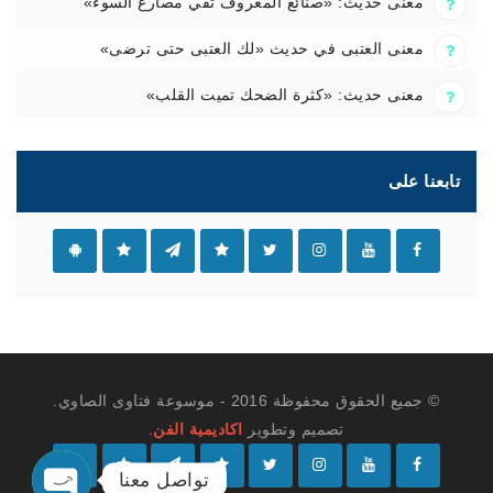
معنى حديث: «صنائع المعروف تقي مصارع السوء»
معنى العتبى في حديث «لك العتبى حتى ترضى»
معنى حديث: «كثرة الضحك تميت القلب»
تابعنا على
© جميع الحقوق محفوظة 2016 - موسوعة فتاوى الصاوي.
تصميم وتطوير
اكاديمية الفن
.
تواصل معنا