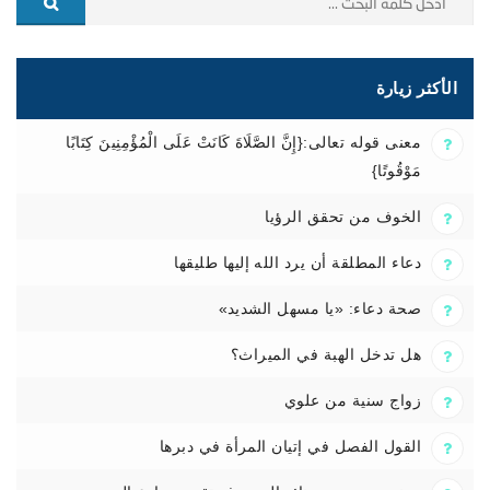
الأكثر زيارة
معنى قوله تعالى:{إِنَّ الصَّلَاةَ كَانَتْ عَلَى الْمُؤْمِنِينَ كِتَابًا
مَوْقُوتًا}
الخوف من تحقق الرؤيا
دعاء المطلقة أن يرد الله إليها طليقها
صحة دعاء: «يا مسهل الشديد»
هل تدخل الهبة في الميراث؟
زواج سنية من علوي
القول الفصل في إتيان المرأة في دبرها