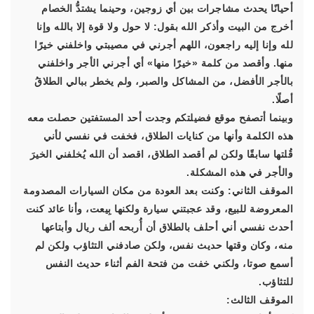
أحيانًا يحدث مشاجرات بين أي زوجين، وحينما يشتدُّ الخصام
أخرج من البيت وأذكر الله بقول: لا حول ولا قوة إلا بالله وإنا
لله وإنا إليه راجعون، اللهم أجرني في مصيبتي واخلفني خيرًا
منها. وأقصد من كلمة «خيرًا منها» أي أجرني الأجر واخلفني
بالأجر الأفضل، من المشاكل والصبر، ولم يخطر ببالي الطلاقُ
أصلًا.
وبينما أتصفح موقع فضيلتكم وجدت أحد المستفتين حصلت معه
هذه الكلمة وأنها من كنايات الطلاق، فخفت في نفسي لأني
قُلتها سابقًا ولكن لم أقصد الطلاق، اقصد أن الله يُخلفني الخيرَ
والأجر في هذه المشكلة.
الموقف الثاني: وكنت بعد العودة من مكان السيارات المصدومة
المعروضة للبيع، وقد عجبتني سيارة ولكنها بِيعت، وأنا عائد كنت
أحدث نفسي أني أحلف بالطلاق أن أُربحه ألف ريال وأبتاعها
منه، وكان وقتها حديث نفس، ولكن صادفني التثاؤب ولكن لم
أسمع صوتا، ولكني خفت من فتحة الفم أثناء حديث النفس
للتثاؤب.
الموقف الثالث: