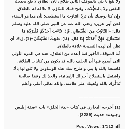
ولا يقعُ يا بني بالموقف الثاني طلاق، لأن الطلاق لا يقع بحديث
النفس ولا بالتخيُّلات، وفتح فمك للتثاؤب لا علاقة له بالطلاق،
وإن كنا نوصيك بأن تردَّ التثاؤبَ ما استطعت؛ لأن هذا هو السنة،
فعن أبي هريرة رضي الله عنه عن النبي صلى الله عليه وسلم
قال: «التَّثَاؤُبُ مِنَ الشَّيْطَانِ، فَإِذَا تَثَاءَبَ أَحَدُكُمْ فَلْيَرُدَّهُ مَا
اسْتَطَاعَ، فَإِنَّ أَحَدَكُمْ إِذَا قَالَ: (هَا). ضَحِكَ الشَّيْطَانُ»(1). إياك أن
تظن أن لهذه النصيحة علاقة بالطلاق.
أما الموقف الأخير فما أبعده عن الطلاق، هذه هي المرة الأولى
التي أسمع فيها أن الحلف بالله قد يكون من كنايات الطلاق.
فاستعذ بالله يا بني واطرح عنك هذه الوساوس ولا تُلق لها بالًا،
واشتغل باستصلاح أحوالك الإيمانية، واتَّخِذْ لك رفقةً صالحة
تُذكِّرك بالله وتُعينك على طاعته. والله تعالى أعلى وأعلم.
_________________
(1) أخرجه البخاري في كتاب «بدء الخلق» باب «صفة إبليس
وجنوده» حديث (3289).
Post Views:
1٬112