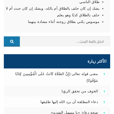
طلاق الناسي
يشك إن كان حلف بالطلاق أم بالله، ويشك إن كان حنث أم لا
حلف بالطلاق كذبًا وهو يعلم
موسوس يكني بطلاق زوجته أثناء مشادة بينهما
الأكثر زيارة
معنى قوله تعالى:{إِنَّ الصَّلَاةَ كَانَتْ عَلَى الْمُؤْمِنِينَ كِتَابًا
مَوْقُوتًا}
الخوف من تحقق الرؤيا
دعاء المطلقة أن يرد الله إليها طليقها
صحة دعاء: «يا مسهل الشديد»