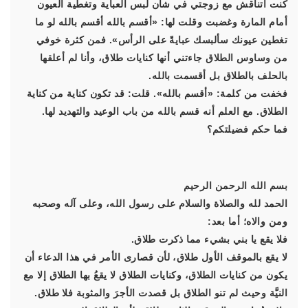
كنت أتناقش مع زوجتي في شأن لبس العباية وتغطية العيون
أمام المارة وغضبت وقلت لها: «أقسم بالله أقسم بالله لو ما
تغطين عيونك سألبسك عبايةً على الرأس». فمن كثرة خوفي
من وساوس الطلاق جاءتني أنها كنايات طلاق، وأنا لم أعلقها
بالحلف بالطلاق بل أقسمت بالله.
فخفت من كلمة: «أقسم بالله». قلت: قد تكون كناية من كناية
الطلاق. مع العلم أنه قسم بالله من باب الوعيد والتهديد لها.
فما حكم فضيلتكم؟
بسم الله الرحمن الرحيم
الحمد لله والصلاة والسلام على رسول الله، وعلى آله وصحبه
ومن والاه؛ أما بعد:
فلا يقع يا بني بشيء مما ذكرت طلاق.
لا يقع بالموقف الأول طلاق، لأن قصارى الأمر في هذا الدعاء أن
يكون من كنايات الطلاق، وكنايات الطلاق لا يقعُ بها الطلاق إلا مع
النيَّة وحيث لم تنو الطلاق بل قصدت الأجرَ والمثوبة فلا طلاق.