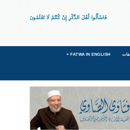
فَاسْأَلُوا أَهْلَ الذِّكْرِ إِنْ كُنْتُمْ لَا تَعْلَمُونَ
فات
FATWA IN ENGLISH
+