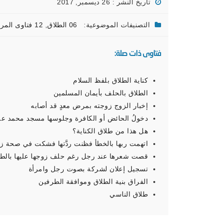
تاريخ النشر : 26 ديسمبر, 2017
التصنيفات الموضوعية:
06 الطلاق
,
12 فتاوى المرأة المسلمة
فتاوى ذات صلة:
كناية الطلاق بلفظ السلام
الطلاق بالحلف بأيمان المسلمين
إخبار الزوج زوجته بمرض معدٍ قد أصابه
دخولُ الحائض أو الكافرة وجلوسها مسجد محمد علي
هل هذا من طلاق الكناية؟
اتهمت ربها بالخطأ فظنت ردَّتها فشكت في صحة زو
قصت شعرها عند رجل رغم حلف زوجها عليها بالطلا
تسجيل إعلان لشركة بصوت رجل وامرأة
الفراق بنية الطلاق وموافقة الطرفين
طلاق الناسي