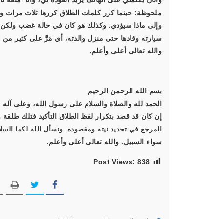
والآن يكلمني على الهاتف يريد العودة لي، وأنا أمنعه 
ملحوظة: حينما كرر كلمات الطلاق كررها ثلاث مرات ولي
وإلى ماذا سيؤدي. وكذلك هو كان في حالة غضب ولكن ل
سيارته وقادها حتى منزل والدته، أي مَرَّ على كثير من
والله تعالى أعلى وأعلم.
بسم الله الرحمن الرحيم
الحمد لله والصلاة والسلام على رسول الله، وعلى آله و
إن كان قد قصد بتكرار لفظ الطلاق التأكيد فتلك طلقة 
المرجع في تحديد نيته ومقصوده. ونسأل الله لكما السلام
سواء السبيل. والله تعالى أعلى وأعلم.
Post Views:
838