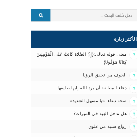
الأكثر زيارة
معنى قوله تعالى:{إِنَّ الصَّلَاةَ كَانَتْ عَلَى الْمُؤْمِنِينَ
كِتَابًا مَوْقُوتًا}
الخوف من تحقق الرؤيا
دعاء المطلقة أن يرد الله إليها طليقها
صحة دعاء: «يا مسهل الشديد»
هل تدخل الهبة في الميراث؟
زواج سنية من علوي