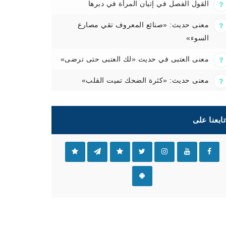
القول الفصل في إتيان المرأة في دبرها
معنى حديث: «صنائع المعروف تقي مصارع
السوء»
معنى العتبى في حديث «لك العتبى حتى ترضى»
معنى حديث: «كثرة الضحك تميت القلب»
تابعنا على