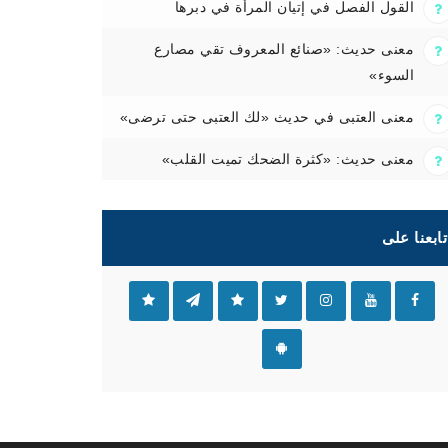
القول الفصل في إتيان المرأة في دبرها
معنى حديث: «صنائع المعروف تقي مصارع
السوء»
معنى العتبى في حديث «لك العتبى حتى ترضى»
معنى حديث: «كثرة الضحك تميت القلب»
تابعنا على