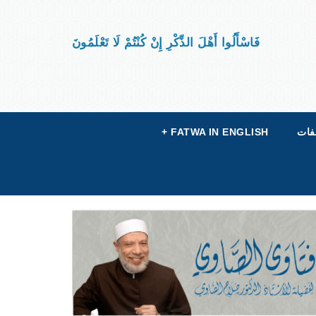
فَاسْأَلُوا أَهْلَ الذِّكْرِ إِنْ كُنْتُمْ لَا تَعْلَمُونَ
فات
FATWA IN ENGLISH
+