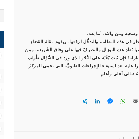
 وصحبه ومن والاه، أما بعد:
 للنظر في هذه المظلمة والتدخُّل لرفعها، ويقوم مقامَ القضاءِ
ئمتها نَظَرَ هذه النوزال والتصرفَ فيها على وِفاق الشَّريعة، ومن
لة؛ فإن ثبت بَغْيُه على النَّحْو الذي ورد في السُّؤال طُولِب
ِّقوا عليه بعد استيفاء الإجراءات القانونيَّة التي تحمي المركزَ
هُ تعالى أعلى وأعلم.