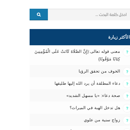
الأكثر زيارة
معنى قوله تعالى:{إِنَّ الصَّلَاةَ كَانَتْ عَلَى الْمُؤْمِنِينَ
كِتَابًا مَوْقُوتًا}
الخوف من تحقق الرؤيا
دعاء المطلقة أن يرد الله إليها طليقها
صحة دعاء: «يا مسهل الشديد»
هل تدخل الهبة في الميراث؟
زواج سنية من علوي