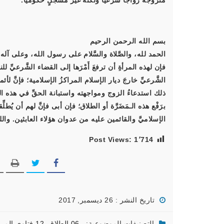
متزوجةٌ زواجًا شرعيًّا ولكنه غيرُ مُسجَّلٍ حكوميًّا.
بسم الله الرحمن الرحيم
الحمد لله، والصَّلاة والسَّلام على رسول الله، وعلى آله
فإن لهذه المرأةِ أن ترفعَ أَمْرَها إلى القضاء الشَّرعيِّ
الشَّرعيِّ خارجَ ديار الإسلام المراكزُ الإسلامية؛ فإنَّ لأ
ذلك استدعاءُ الزوج ومواجهته واستبانة الحقِّ في هذه الناز
برَفْع هذه الـمَضَرَّة أو الطلاق؛ فإن أبى فإنَّ لهم أن يُطل
الإسلاميَّ والقائمين عليه من عدوان هؤلاء العابثين. والل
Post Views:
1٬714
تاريخ النشر : 26 ديسمبر, 2017
التصنيفات الموضوعية:
06 الطلاق
,
12 فتاوى المرأة المسلمة