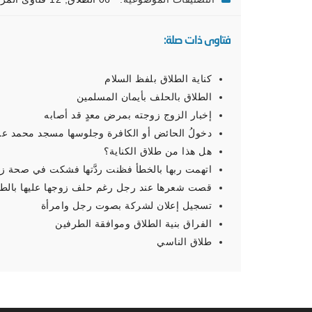
فتاوى ذات صلة:
كناية الطلاق بلفظ السلام
الطلاق بالحلف بأيمان المسلمين
إخبار الزوج زوجته بمرض معدٍ قد أصابه
دخولُ الحائض أو الكافرة وجلوسها مسجد محمد علي
هل هذا من طلاق الكناية؟
اتهمت ربها بالخطأ فظنت ردَّتها فشكت في صحة زو
قصت شعرها عند رجل رغم حلف زوجها عليها بالطلا
تسجيل إعلان لشركة بصوت رجل وامرأة
الفراق بنية الطلاق وموافقة الطرفين
طلاق الناسي