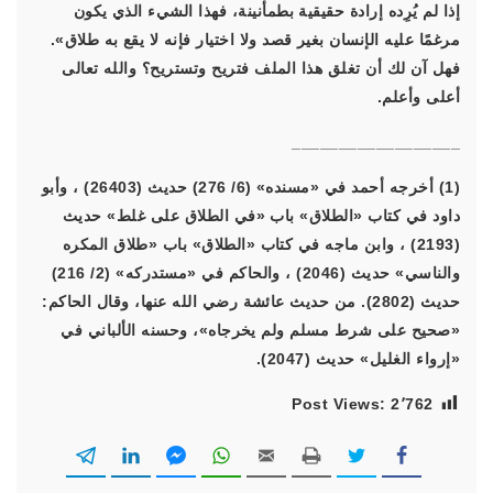
إذا لم يُرِده إرادة حقيقية بطمأنينة، فهذا الشيء الذي يكون
مرغمًا عليه الإنسان بغير قصد ولا اختيار فإنه لا يقع به طلاق».
فهل آن لك أن تغلق هذا الملف فتريح وتستريح؟ والله تعالى
أعلى وأعلم.
__________________
(1) أخرجه أحمد في «مسنده» (6/ 276) حديث (26403) ، وأبو
داود في كتاب «الطلاق» باب «في الطلاق على غلط» حديث
(2193) ، وابن ماجه في كتاب «الطلاق» باب «طلاق المكره
والناسي» حديث (2046) ، والحاكم في «مستدركه» (2/ 216)
حديث (2802). من حديث عائشة رضي الله عنها، وقال الحاكم:
«صحيح على شرط مسلم ولم يخرجاه»، وحسنه الألباني في
«إرواء الغليل» حديث (2047).
Post Views:
2٬762