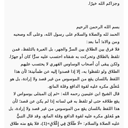
وجزاكم الله خيرًا.
بسم الله الرحمن الرحيم
الحمد لله والصلاة والسلام على رسول الله، وعلى آله وصحبه
ومن والاه؛ أما بعد:
فلا فرق بين الطلاق بين السرِّ والجهر، بل العبرة بالتلفظ، فمن
تلفظ بالطلاق وتحركت به شفتاه احتسب عليه سرًّا كان أو جهرًا.
ولكن يبقى أن أصحاب الوساوس القهري لا يحتسب عليهم
الطلاق ولو تلفظوا به، إلا إذا قصدوا إليه عن طمأنينة؛ لأن هذا
اللفظ باللسان يقع من الموسوس من غير قصد ولا إرادة، بل هو
مُغلَق مكره عليه لقوة الدافع وقلة المانع.
قال الشيخ ابن عثيمين رحمه الله: «ثم إن المبتلى بوسواس لا
يقع طلاقه حتى لو تلفظ به في لسانه إذا لم يكن عن قصد؛ لأن
هذا اللفظ باللسان يقع من الموسوس من غير قصد ولا إرادة، بل
هو مُغلق مكره عليه لقوة الدافع وقلة المانع، وقد قال النبيُّ
عليه الصلاة والسلام: «لَا طَلَاقَ فِي إِغْلَاقِ»(1)، فلا يقع منه طلاق