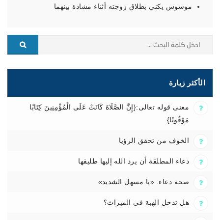
موسوس يكني بطلاق زوجته أثناء مشادة بينهما
الأكثر زيارة
معنى قوله تعالى:{إِنَّ الصَّلَاةَ كَانَتْ عَلَى الْمُؤْمِنِينَ كِتَابًا
مَوْقُوتًا}
الخوف من تحقق الرؤيا
دعاء المطلقة أن يرد الله إليها طليقها
صحة دعاء: «يا مسهل الشديد»
هل تدخل الهبة في الميراث؟