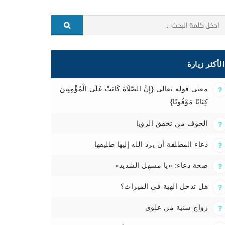
الأكثر زيارة
معنى قوله تعالى:{إِنَّ الصَّلَاةَ كَانَتْ عَلَى الْمُؤْمِنِينَ
كِتَابًا مَوْقُوتًا}
الخوف من تحقق الرؤيا
دعاء المطلقة أن يرد الله إليها طليقها
صحة دعاء: «يا مسهل الشديد»
هل تدخل الهبة في الميراث؟
زواج سنية من علوي