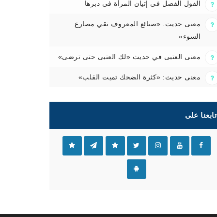
القول الفصل في إتيان المرأة في دبرها
معنى حديث: «صنائع المعروف تقي مصارع
السوء»
معنى العتبى في حديث «لك العتبى حتى ترضى»
معنى حديث: «كثرة الضحك تميت القلب»
تابعنا على