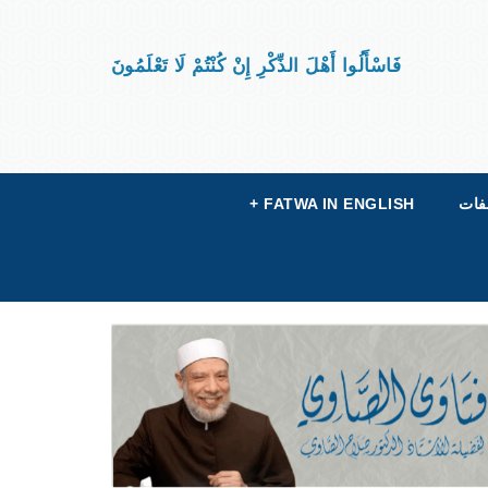
فَاسْأَلُوا أَهْلَ الذِّكْرِ إِنْ كُنْتُمْ لَا تَعْلَمُونَ
فات
FATWA IN ENGLISH
+