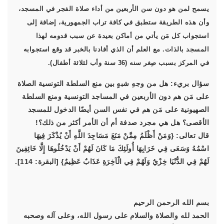
يسمح لمن هو دون سن الأربعين من أداء صلاة الفجر في المسجد،
وأن هذه الطريقة ستطبق في كافة تراب الجمهورية، إضافة إلى
استجواب كل مَن يأتي من أماكن بعيدة عن سبب قدومه لهذا
المسجد بالذات. مع العلم أن الذي أفادنا بالخبر قد وقع استجوابه
في المركز بسبب صِغر سنه (36 سنة وأب لثلاثة أطفال).
سؤال بريء: هل من وجهِ شبهٍ بين منع السلطة التونسية الصلاة
على مَن هم دون الأربعين في المساجد التونسية ومنع السلطة
الصهيونية على مَن هم في نفس السن أيضًا الدخول للمسجد
الأقصى؟ هل هي مجرد صدفة أم أن الأمر أكثر من ذلك؟!
قال تعالى: {وَمَنْ أَظْلَمُ مِمَّنْ مَنَعَ مَسَاجِدَ اللَّهِ أَنْ يُذْكَرَ فِيهَا
اسْمُهُ وَسَعَى فِي خَرَابِهَا أُولَئِكَ مَا كَانَ لَهُمْ أَنْ يَدْخُلُوهَا إِلَّا خَائِفِينَ
لَهُمْ فِي الدُّنْيَا خِزْيٌ وَلَهُمْ فِي الْآخِرَةِ عَذَابٌ عَظِيمٌ} [البقرة: 114].
بسم الله الرحمن الرحيم
الحمد لله والصلاة والسلام على رسول الله، وعلى آله وصحبه