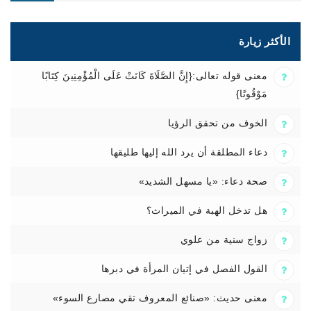
الأكثر زيارة
معنى قوله تعالى:{إِنَّ الصَّلَاةَ كَانَتْ عَلَى الْمُؤْمِنِينَ كِتَابًا
مَوْقُوتًا}
الخوف من تحقق الرؤيا
دعاء المطلقة أن يرد الله إليها طليقها
صحة دعاء: «يا مسهل الشديد»
هل تدخل الهبة في الميراث؟
زواج سنية من علوي
القول الفصل في إتيان المرأة في دبرها
معنى حديث: «صنائع المعروف تقي مصارع السوء»