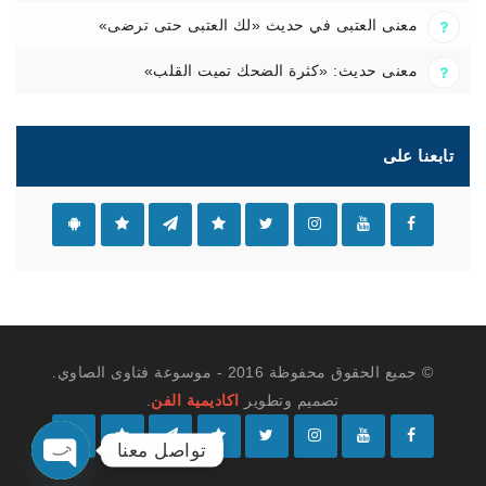
معنى العتبى في حديث «لك العتبى حتى ترضى»
معنى حديث: «كثرة الضحك تميت القلب»
تابعنا على
© جميع الحقوق محفوظة 2016 - موسوعة فتاوى الصاوي.
تصميم وتطوير
اكاديمية الفن
.
تواصل معنا