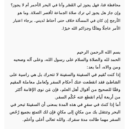
محافظة قنا، فهل يجوز لي القَصْر وأنا في البحر الأحمر أم لا يجوز؟
وإن جاز هل يجوز لي ترك صلاة الجماعة لأقصر الصلاة. وما هو
الأرجح إن كان في المسألة خلاف حتى أحتاط لديني. برجاء اعتبار
الأمر عاجلًا وهامًّا وجزاكم الله خيرًا.
بسم الله الرحمن الرحيم
الحمد لله والصلاة والسلام على رسول الله، وعلى آله وصحبه
ومن والاه، أما بعد:
إذا كنت تُقيم في السفينة والسفينة لا تتحرك بل هي راسية على
الشاطئ فقد انقطعت عنك أحكام السفر وتُعامل معاملة المقيم
وفقًا للصحيح من أقوال أهل العلم، فإن مَن نوى الإقامة أكثر
من أربعة أيام انقطع عنه حُكْم السفر.
أما إذا كنتَ في سفرٍ في هذه المدة بمعنى أن السفينةَ تبحر في
البحر وتنتقل بك من مكانٍ إلى مكانٍ فإن لك التمتع بجميع رُخَص
السفر مهما طالت مدة سفرك. والله تعالى أعلى وأعلم.