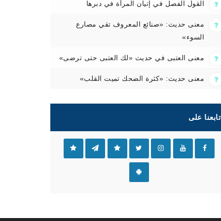
القول الفصل في إتيان المرأة في دبرها
معنى حديث: «صنائع المعروف تقي مصارع
السوء»
معنى العتبى في حديث «لك العتبى حتى ترضى»
معنى حديث: «كثرة الضحك تميت القلب»
تابعنا على