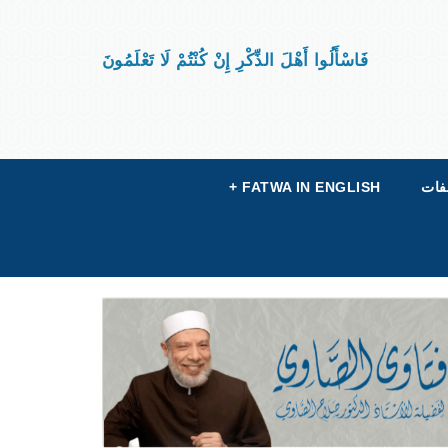
فَاسْأَلُوا أَهْلَ الذِّكْرِ إِنْ كُنْتُمْ لَا تَعْلَمُونَ
فات
FATWA IN ENGLISH
+