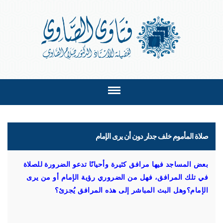
صلاة المأموم خلف جدار دون أن يرى الإمام
بعض المساجد فيها مرافق كثيرة وأحيانًا تدعو الضرورة للصلاة
في تلك المرافق، فهل من الضروري رؤية الإمام أو من يرى
الإمام؟وهل البث المباشر إلى هذه المرافق يُجزئ؟