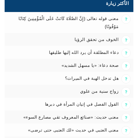
الأكثر زيارة
معنى قوله تعالى:{إِنَّ الصَّلَاةَ كَانَتْ عَلَى الْمُؤْمِنِينَ كِتَابًا
مَوْقُوتًا}
الخوف من تحقق الرؤيا
دعاء المطلقة أن يرد الله إليها طليقها
صحة دعاء: «يا مسهل الشديد»
هل تدخل الهبة في الميراث؟
زواج سنية من علوي
القول الفصل في إتيان المرأة في دبرها
معنى حديث: «صنائع المعروف تقي مصارع السوء»
معنى العتبى في حديث «لك العتبى حتى ترضى»