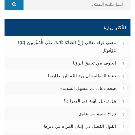
الأكثر زيارة
معنى قوله تعالى:{إِنَّ الصَّلَاةَ كَانَتْ عَلَى الْمُؤْمِنِينَ كِتَابًا
مَوْقُوتًا}
الخوف من تحقق الرؤيا
دعاء المطلقة أن يرد الله إليها طليقها
صحة دعاء: «يا مسهل الشديد»
هل تدخل الهبة في الميراث؟
زواج سنية من علوي
القول الفصل في إتيان المرأة في دبرها