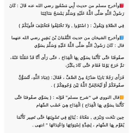
وأخرج مسلم من حديث أَبِي مَسْعُودٍ رضي الله عنه قَالَ : كَانَ
رَسُولُ اللَّهِ صَلَّى اللَّهُ عَلَيْهِ وَسَلَّمَ يَمْسَحُ مَنَاكِبَنَا
فِي الصَّلاةِ وَيَقُولُ : ( اسْتَوُوا , وَلا تَخْتَلِفُوا فَتَخْتَلِفَ قلُوبُكُمْ )
وأخرج الشيخان من حديث النُّعْمَانَ بْنَ بَشِيرٍ رضي الله عنهما
قال : كَانَ رَسُولُ اللَّهِ صَلَّى اللَّهُ عَلَيْهِ وَسَلَّمَ يسَوِّي
صفُوفَنَا حَتَّى كَأَنَّمَا يسَوِّي بِهَا الْقِدَاحَ ، حَتَّى رَأَى أَنَّا قَدْ عَقَلْنَا عَنْهُ،
ثمَّ خَرَجَ يَوْمًا فَقَامَ حَتَّى كَادَ يكَبِّرُ،
فَرَأَى رَجُلا بَادِيًا صَدْرُهُ مِنْ الصَّفِّ ، فَقَالَ: (عِبَادَ اللَّهِ، لَتُسَوُّنَّ
صفُوفَكُمْ أَوْ لَيُخَالِفَنَّ اللَّهُ بَيْنَ وُجُوهِكُمْ ) .
قال النووي في “شرح مسلم” قَوْله : ( يسَوِّي صفُوفنَا حَتَّى
كَأَنَّمَا يسَوِّي بِهَا الْقِدَاح ) الْقِدَاح هِيَ خَشَب السِّهَام
حِين تنْحَت وَتبْرَى , مَعْنَاهُ : يُبَالِغ فِي تَسْوِيَتهَا حَتَّى تَصِير كَأَنَّمَا
يُقَوِّم بِهَا السِّهَام ، لِشِدَّةِ اِسْتِوَائِهَا وَاعْتِدَالهَا ” انتهى .