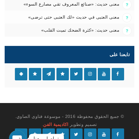
معنى حديث: «صنائع المعروف تقي مصارع السوء»
معنى العتبى في حديث «لك العتبى حتى ترضى»
معنى حديث: «كثرة الضحك تميت القلب»
تابعنا على
© جميع الحقوق محفوظة 2016 - موسوعة فتاوى الصاوي.
تصميم وتطوير
اكاديمية الفن
.
تواصل معنا