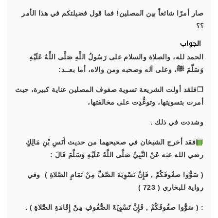
صار أمرًا شائعاً بين المصلين! فما قول فضيلتكم في هذا الأمر
؟؟
الجواب
الحمد لله، والصلاة والسلام على رَسُولُ اللَّهِ صَلَّى اللَّهُ عَلَيْهِ
وَسَلَّمَ ﷺ، وعلى آله وصحبه ومن والاه، أما بعــد:
❐فلقد أولت الشريعة تسوية صفوف المصلين عناية كبيرة، حيث
أمرت بتسويتها، وتوعُّدِت على مخالفتها،
وشددت في ذلك .
فقد أخرج الشيخان في صحيحهما من حديث أَنَسِ بْنِ مَالِكٍ
رضي الله عنه عَنْ النَّبِيِّ صَلَّى اللَّهُ عَلَيْهِ وَسَلَّمَ قَالَ :
( سَوُّوا صفُوفَكُمْ , فَإِنَّ تَسْوِيَةَ الصَّفِّ مِنْ تَمَامِ الصَّلاةِ ) وفي
رواية للبخاري ( 723 )
: ( سَوُّوا صفُوفَكُمْ , فَإِنَّ تَسْوِيَةَ الصُّفُوفِ مِنْ إِقَامَةِ الصَّلاةِ ) .