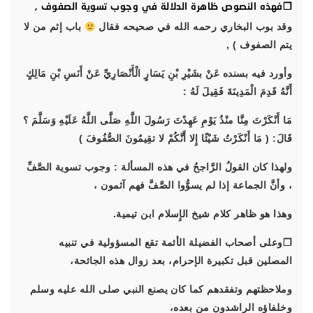
❐فهذه النصوص ظاهرة الدلالة في وجوب تسوية الصفوف ,
وقد بوب البخاري رحمه الله في صحيحه فقال
باب إثم من لا
يتم الصفوف ) ,
وأورد فيه بسنده عَنْ بشَيْرِ بْنِ يَسَارٍ الْأَنْصَارِيِّ عَنْ أَنَسِ بْنِ مَالِكٍ
أَنَّهُ قَدِمَ الْمَدِينَةَ فَقِيلَ لَهُ :
مَا أَنْكَرْتَ مِنَّا منْذُ يَوْمِ عَهِدْتَ رَسُولَ اللَّهِ صَلَّى اللَّهُ عَلَيْهِ وَسَلَّمَ ؟
قَالَ: ( مَا أَنْكَرْتُ شَيْئًا إِلا أَنَّكُمْ لا تقِيمُونَ الصُّفُوفَ )
ولهذا كان القولُ الرَّاجحُ في هذه المسألة : وجوب تسوية الصَّفِّ
، وأنَّ الجماعة إذا لم يسوُّوا الصَّفَّ فهم آثمون ،
وهذا هو ظاهر كلام شيخ الإِسلام ابن تيمية.
❐وعلى أصحاب الفضيلة الأئمة تقع المسؤولية في تنبيه
المصلين قبل تكبيرة الإحرام، بعد زوال هذه الجائحة،
وملاحظتهم وتفقدهم كما كان يصنع النبي صلى الله عليه وسلم
وخلفاؤه الراشدون من بعده،