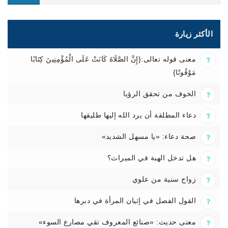
الأكثر زيارة
معنى قوله تعالى:{إِنَّ الصَّلَاةَ كَانَتْ عَلَى الْمُؤْمِنِينَ كِتَابًا
مَوْقُوتًا}
الخوف من تحقق الرؤيا
دعاء المطلقة أن يرد الله إليها طليقها
صحة دعاء: «يا مسهل الشديد»
هل تدخل الهبة في الميراث؟
زواج سنية من علوي
القول الفصل في إتيان المرأة في دبرها
معنى حديث: «صنائع المعروف تقي مصارع السوء»