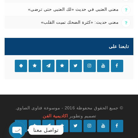
معنى العتبى في حديث «لك العتبى حتى ترضى»
معنى حديث: «كثرة الضحك تميت القلب»
تابعنا على
© جميع الحقوق محفوظة 2016 - موسوعة فتاوى الصاوي.
تصميم وتطوير
اكاديمية الفن
.
تواصل معنا