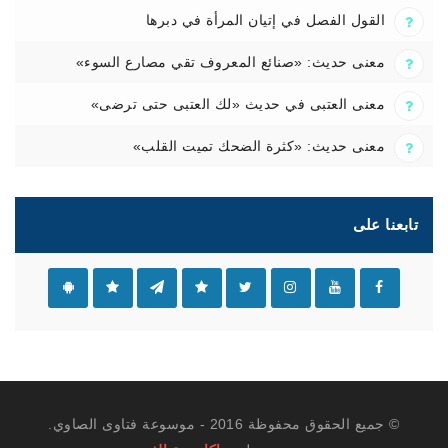
القول الفصل في إتيان المرأة في دبرها
معنى حديث: «صنائع المعروف تقي مصارع السوء»
معنى العتبى في حديث «لك العتبى حتى ترضى»
معنى حديث: «كثرة الضحك تميت القلب»
تابعنا على
© جميع الحقوق محفوظة 2016 - موسوعة فتاوى الصاوي.