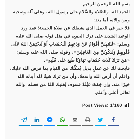
بسم الله الرحمن الرحيم
الحمد لله، والصَّلاة والسَّلام على رسول الله، وعلى آله وصحبه
ومن والاه، أما بعد:
فلا خير في العمل الذي يشغلك عن صلاة الجمعة؛ فقد ورد
الوعيد الشديد على ترك الجمع، في مثل قوله صلى الله عليه
وسلم: «لَيَنْتَهِيَنَّ أَقْوَامٌ عَنْ وَدْعِهِمُ الْـجُمُعَاتِ أَوْ لَيَخْتِمَنَّ اللهُ عَلَى
قُلُوبِهِمْ وَلَيَكُونُنَّ مِنَ الْغَافِلِينَ»، وقوله صلى الله عليه وسلم:
«مَنْ تَرَكَ ثَلَاثَ جُمُعَاتٍ تَهَاوُنًا طُبِعَ عَلَى قَلْبِهِ».
فابحث لك عن عملٍ بديل يُمكِّنك من القيام بما فرض الله عليك،
واعلم أن أرض الله واسعةٌ، وأن من ترك شيئًا لله أبدله الله
خيرًا منه، وإن خِفتَ عَيْلَةً فسوف يُغنيك اللهُ من فضله. والله
تعالى أعلى وأعلم.
Post Views:
1٬160