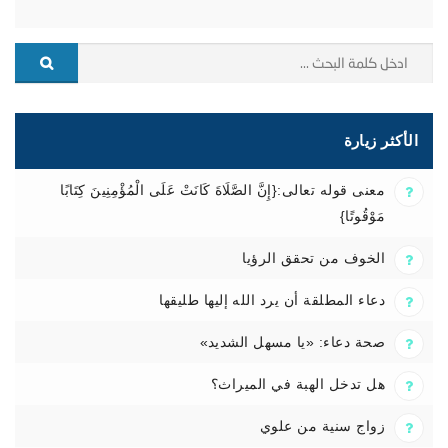
الأكثر زيارة
معنى قوله تعالى:{إِنَّ الصَّلَاةَ كَانَتْ عَلَى الْمُؤْمِنِينَ كِتَابًا
مَوْقُوتًا}
الخوف من تحقق الرؤيا
دعاء المطلقة أن يرد الله إليها طليقها
صحة دعاء: «يا مسهل الشديد»
هل تدخل الهبة في الميراث؟
زواج سنية من علوي