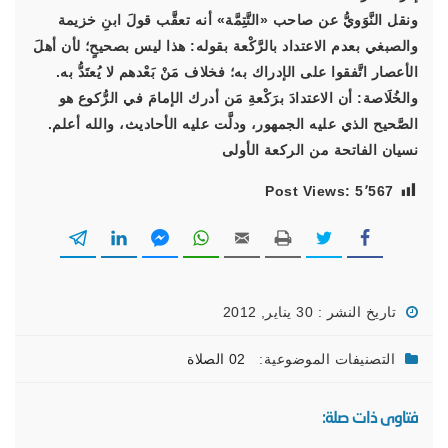
ونقل النَّوَويُّ عن صاحب «التَّتِمَّة» أنه تعقَّب قولَ ابنِ خزيمة
والصبغي بعدم الاعتداد بالرَّكْعة بقوله: هذا ليس بصحيحٍ؛ لأن أهلَ
الأعصار اتَّفقوا على الإدراك به؛ فخلاف مَنْ بَعْدهم لا يُعتَدُّ به.
والخُلَاصة: أن الاعتدادَ برَكْعةِ مَن أدرك الإمامَ في الرُّكوع هو
الصَّحيح الذي عليه الجمهور، ودلَّت عليه الأحاديث، والله أعلم.
نسيان الفاتحة من الركعة الأولى
Post Views:
5٬567
تاريخ النشر : 30 يناير, 2012
التصنيفات الموضوعية:
02 الصلاة
فتاوى ذات صلة: