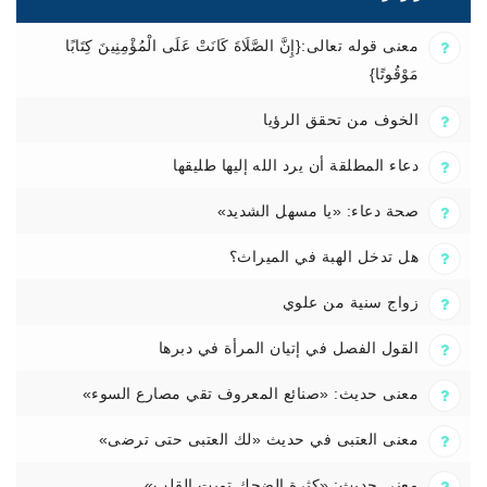
معنى قوله تعالى:{إِنَّ الصَّلَاةَ كَانَتْ عَلَى الْمُؤْمِنِينَ كِتَابًا
مَوْقُوتًا}
الخوف من تحقق الرؤيا
دعاء المطلقة أن يرد الله إليها طليقها
صحة دعاء: «يا مسهل الشديد»
هل تدخل الهبة في الميراث؟
زواج سنية من علوي
القول الفصل في إتيان المرأة في دبرها
معنى حديث: «صنائع المعروف تقي مصارع السوء»
معنى العتبى في حديث «لك العتبى حتى ترضى»
معنى حديث: «كثرة الضحك تميت القلب»