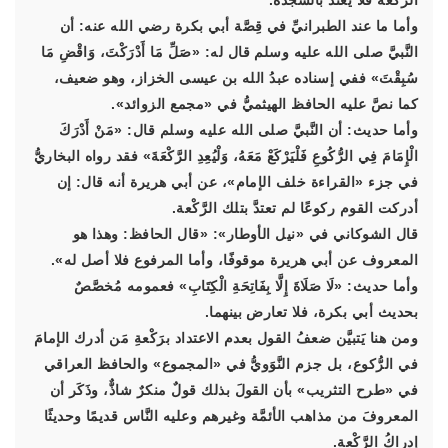
الرَّكْعة فلا يعتد بالسجدة.
وأما ما عند الطبرانيِّ في قِصَّة أبي بكرة رضي الله عنه: أن
النَّبيَّ صلى الله عليه وسلم قال له: «صَلِّ مَا أَدْرَكْتَ، وَاقْضِ مَا
سُبِقْتَ» ففي إسناده عبدُ الله بن عيسى الخزاز، وهو ضعيف،
كما نصَّ عليه الحافظ الهيثميُّ في «مجمع الزوائد».
وأما حديث: أن النَّبيَّ صلى الله عليه وسلم قال: «مَنْ أَدْرَكَ
الْإِمَامَ فِي الرُّكُوعِ فَلْيَرْكَعْ مَعَهُ، وَلْيُعِدِ الرَّكْعَةَ» فقد رواه البخاريُّ
في جزء «القراءة خلف الإمام»، عن أبي هريرة أنه قال: إن
أدركت القوم ركوعًا لم تعتدَّ بتلك الرَّكْعة.
قال الشوكاني في «نيل الأوطار»: «قال الحافظ: وهذا هو
المعروف عن أبي هريرة موقوفًا، وأما المرفوع فلا أصل له».
وأما حديث: «لَا صَلَاةَ إِلَّا بِفَاتِحَةِ الْكِتَابِ» فعمومه مُخصَّصٌ
بحديث أبي بكرة، فلا تعارض بينهما.
ومن هنا يَتبيَّن ضعفُ القول بعدم الاعتداد برَكْعةِ مَن أدرك الإمامَ
في الرُّكوع، بل جزم النَّوَويُّ في «المجموع» والحافظ العراقي
في «طرح التثريب» بأن القولَ بذلك قولٌ منكرٌ شاذٌّ، وذَكَر أن
المعروفَ من مذاهب الأئمَّة وغيرهم وعليه النَّاس قديمًا وحديثًا
إدراكُ الرَّكْعة.