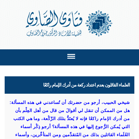
العلماء القائلون بعدم اعتداد ركعة من أدرك الإمام راكعًا
شيخي الحبيب، أرجو من حضرتك أن تُساعدني في هذه المسألة:
هل من الممكن أن تنقل لي أقوالَ من قال من أهل العِلْم بأن
من أدرك الإمام راكعًا فإنه لا يُعتَدُّ بتلك الرَّكْعة، وما هي الكتب
التي يُمكن الرُّجوع إليها في هذه المسألة؟ أرجو ذِكْر أسماء
العُلَماء القائلين بذلك من المُتقدِّمين ومن المتأخِّرين، وأسماء