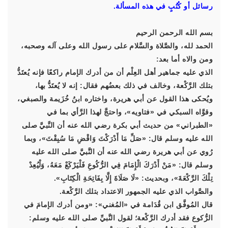
رسائل أو كُتُبٍ في هذه المسألة.
بسم الله الرحمن الرحيم
الحمد لله، والصَّلاة والسَّلام على رسول الله وعلى آله وصحبه،
ومن والاه أما بعد:
الذي عليه جماهير أهل العِلْم أن من أدرك الإمام راكعًا فإنه يُعتَدُّ
بتلك الرَّكْعة، وخالف في ذلك بعضُهم فقال: إنه لا يُعتَدُّ بها،
ويُحكى هذا القول عن أبي هريرة، واختاره ابنُ خُزَيمة والصبغي،
وقوَّاه السبكي في «فتاويه»، واحتجَّ لهذا الرَّأي بما في
«الطبراني» من حديث أبي بكرة رضي الله عنه أن النَّبيَّ صلى
الله عليه وسلم قال: «صَلِّ مَا أَدْرَكْتَ وَاقْضِ مَا سُبِقْتَ»، وبما
رُوي عن أبي هريرة رضي الله عنه أن النَّبيَّ صلى الله عليه
وسلم قال: «مَنْ أَدْرَكَ الْإِمَامَ فِي الرُّكُوعِ فَلْيَرْكَعْ مَعَهُ، وَلْيُعِدْ
تِلْكَ الرَّكْعَةَ»، وبحديث: «لَا صَلَاةَ إِلَّا بِفَاتِحَةِ الْكِتَابِ».
والصَّواب الذي عليه الجمهور الاعتداد بتلك الرَّكْعة.
قال المُوفَّق ابن قُدَامة في «المُغني»: «ومن أدرك الإمامَ في
الرُّكوع فقد أدرك الرَّكْعة؛ لقول النَّبيِّ صلى الله عليه وسلم: