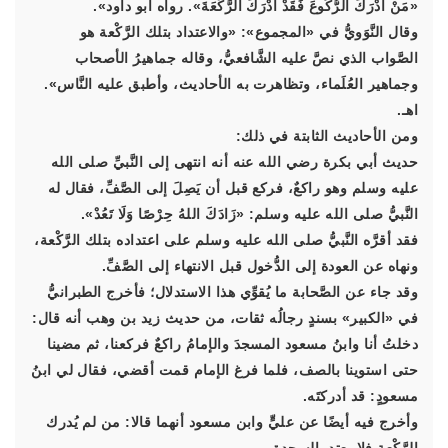
«مَنْ أَدْرَكَ الرُّكُوعَ فَقَدْ أَدْرَكَ الرَّكْعَةَ». رواه أبو داود».
وقال النَّوَويُّ في «المجموع»: «والاعتداد بتلك الرَّكْعة هو
الصَّواب الذي نصَّ عليه الشَّافعيُّ، وقاله جماهيرُ الأصحاب
وجماهير العُلَماء، وتظاهرت به الأحاديث، وأطبق عليه النَّاس».
اهـ.
ومن الأحاديث الثابتة في ذلك:
حديث أبي بكرة رضي الله عنه أنه انتهى إلى النَّبيِّ صلى الله
عليه وسلم وهو راكعٌ، فركع قبل أن يَصِلَ إلى الصَّفِّ، فقال له
النَّبيُّ صلى الله عليه وسلم: «زَادَكَ اللهُ حِرْصًا وَلَا تَعُدْ».
فقد أقرَّه النَّبيُّ صلى الله عليه وسلم على اعتداده بتلك الرَّكْعة،
ونهاه عن العودة إلى الدُّخول قبل الانتهاء إلى الصَّفِّ.
وقد جاء عن الصَّحابة ما يُقوِّي هذا الاستدلال؛ فأخرج الطبرانيُّ
في «الكبير» بسندٍ رجالُه ثقات، من حديث زيد بن وهب أنه قال:
دخلتُ أنا وابنُ مسعود المسجدَ والإمامُ راكعٌ فركعنا، ثم مضينا
حتى استوينا بالصف، فلما فرغ الإمام قمت أقضي، فقال لي ابنُ
مسعودٍ: قد أدركتَه.
وأخرج فيه أيضًا عن عليٍّ وابن مسعود أنهما قالا: من لم يُدرك