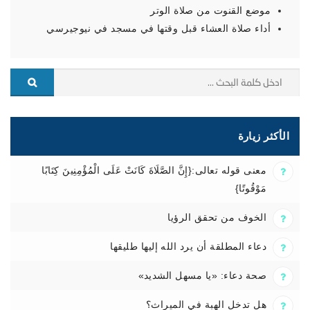
موضع القنوت من صلاة الوتر
أداء صلاة العشاء قبل وقتها في مسجد في نيوجيرسي
الأكثر زيارة
معنى قوله تعالى:{إِنَّ الصَّلَاةَ كَانَتْ عَلَى الْمُؤْمِنِينَ كِتَابًا
مَوْقُوتًا}
الخوف من تحقق الرؤيا
دعاء المطلقة أن يرد الله إليها طليقها
صحة دعاء: «يا مسهل الشديد»
هل تدخل الهبة في الميراث؟