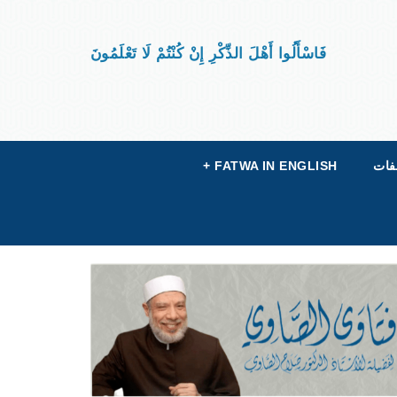
فَاسْأَلُوا أَهْلَ الذِّكْرِ إِنْ كُنْتُمْ لَا تَعْلَمُونَ
فات
FATWA IN ENGLISH
+