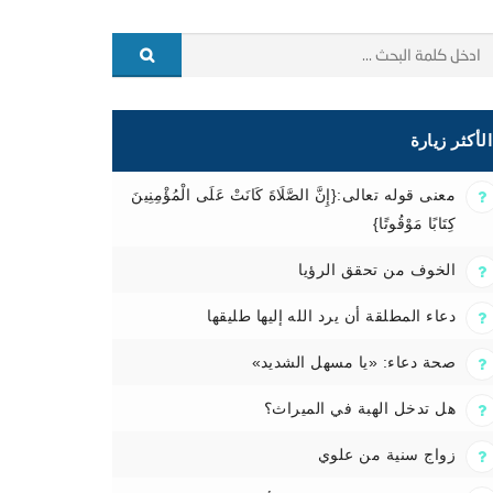
الأكثر زيارة
معنى قوله تعالى:{إِنَّ الصَّلَاةَ كَانَتْ عَلَى الْمُؤْمِنِينَ
كِتَابًا مَوْقُوتًا}
الخوف من تحقق الرؤيا
دعاء المطلقة أن يرد الله إليها طليقها
صحة دعاء: «يا مسهل الشديد»
هل تدخل الهبة في الميراث؟
زواج سنية من علوي