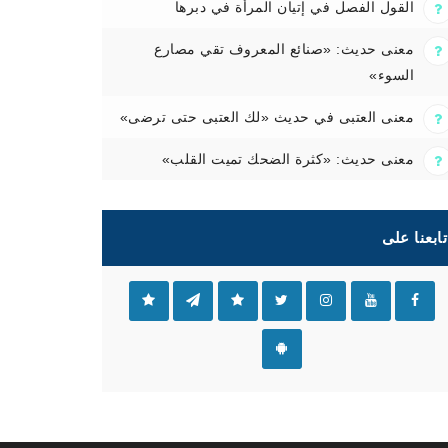
القول الفصل في إتيان المرأة في دبرها
معنى حديث: «صنائع المعروف تقي مصارع
السوء»
معنى العتبى في حديث «لك العتبى حتى ترضى»
معنى حديث: «كثرة الضحك تميت القلب»
تابعنا على