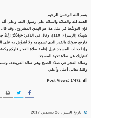
بسم الله الرحمن الرحيم
الحمد لله والصلاة والسلام على رسول الله، وعلى آله و
فإن التوسُّط في مثل هذا هو الهدي المشروع، وقد قال ربّ
سَبِيلًا﴾
[الإسراء: 110]، وقال في الذكر:
﴿وَاذْكُرْ رَبَّكَ فِ
فارفع صوتك بالقدر الذي تسمع به ولا تُشوِّش به على المُ
وإذا دخلت المسجد قبيل إقامة صلاة الفجر فاركع ركعتي 
تُغنيانِك عن صلاة تحية المسجد.
وصلاة الفجر هي صلاة الصبح وهي صلاة الفريضة، وتسمية 
واللهُ تعالى أعلى وأعلم.
Post Views:
1٬472
تاريخ النشر : 26 ديسمبر, 2017