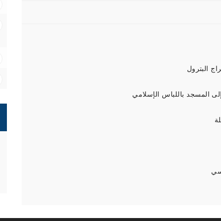
اج البترول
إلى المسجد باللباس الإسلامي
ة
سي