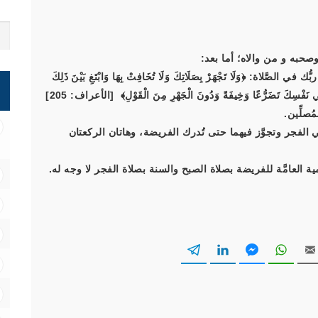
صحبه و من والاه؛ أما بعد:
ُك في الصَّلاة:
﴿وَلَا تَجْهَرْ بِصَلَاتِكَ وَلَا تُخَافِتْ بِهَا وَابْتَغِ بَيْنَ ذَلِكَ
ي نَفْسِكَ تَضَرُّعًا وَخِيفَةً وَدُونَ الْجَهْرِ مِنَ الْقَوْلِ﴾
[الأعراف: 205]
صلِّين.
الفجر وتجوَّز فيهما حتى تُدرك الفريضة، وهاتان الركعتان
العامَّة للفريضة بصلاة الصبح والسنة بصلاة الفجر لا وجه له.