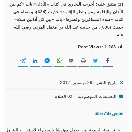
(1) متفق عليه؛ أخرجه البخاري في كتاب «الأذان» باب «كم بين
الأذان والإقامة ومن ينتظر الإقامة» حديث (624)، ومسلم في
كتاب «صلاة المسافرين وقصرها» باب «بين كل أذانين صلاة»
حديث (838)، من حديث عبد الله بن مغفل المزني رضي الله
عنه.
Post Views:
1٬283
تاريخ النشر : 26 ديسمبر, 2017
التصنيفات الموضوعية:
02 الصلاة
فتاوى ذات صلة:
فريضة الجمعة لمن يعمل مهندسًا بالصحراء لاستخراج البترول