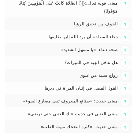
معنى قوله تعالى:{إِنَّ الصَّلَاةَ كَانَتْ عَلَى الْمُؤْمِنِينَ كِتَابًا
مَوْقُوتًا}
الخوف من تحقق الرؤيا
دعاء المطلقة أن يرد الله إليها طليقها
صحة دعاء: «يا مسهل الشديد»
هل تدخل الهبة في الميراث؟
زواج سنية من علوي
القول الفصل في إتيان المرأة في دبرها
معنى حديث: «صنائع المعروف تقي مصارع السوء»
معنى العتبى في حديث «لك العتبى حتى ترضى»
معنى حديث: «كثرة الضحك تميت القلب»