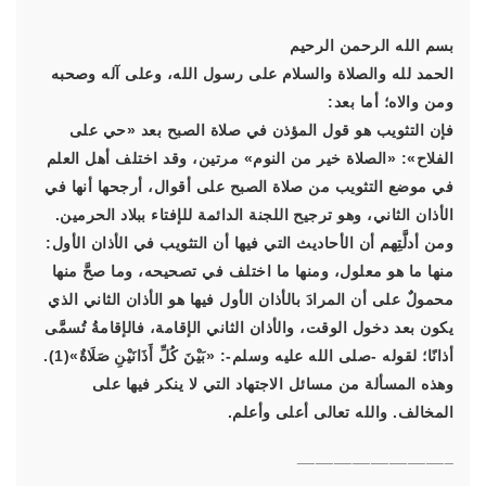
بسم الله الرحمن الرحيم
الحمد لله والصلاة والسلام على رسول الله، وعلى آله وصحبه
ومن والاه؛ أما بعد:
فإن التثويب هو قول المؤذن في صلاة الصبح بعد «حي على
الفلاح»:
«الصلاة خير من النوم»
مرتين، وقد اختلف أهل العلم
في موضع التثويب من صلاة الصبح على أقوال، أرجحها أنها في
الأذان الثاني، وهو ترجيح اللجنة الدائمة للإفتاء ببلاد الحرمين.
ومن أدلَّتِهم أن الأحاديث التي فيها أن التثويب في الأذان الأول:
منها ما هو معلول، ومنها ما اختلف في تصحيحه، وما صحَّ منها
محمولٌ على أن المرادَ بالأذان الأول فيها هو الأذان الثاني الذي
يكون بعد دخول الوقت، والأذان الثاني الإقامة، فالإقامةُ تُسمَّى
أذانًا؛ لقوله -صلى الله عليه وسلم-:
«بَيْنَ كُلِّ أَذَانَيْنِ صَلَاةٌ»
(1).
وهذه المسألة من مسائل الاجتهاد التي لا ينكر فيها على
المخالف. والله تعالى أعلى وأعلم.
_________________