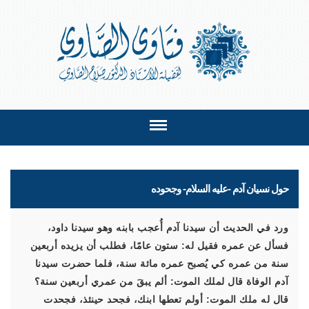
حول نسيان آدم -عليه السلام- وجحوده
ورد في الحديث أن سيدنا آدم أُعجب بابنه وهو سيدنا داود،
فسأل عن عمره فقيل له: ستون عامًا، فطلب أن يزيده أربعين
سنة من عمره كي يُصبح عمره مائة سنة، فلما حضرت سيدنا
آدم الوفاة قال لملك الموت: ألم يبقَ من عمري أربعين سنة؟
قال له ملك الموت: أولم تعطها ابنك، فجحد حينئذ، فجحدت