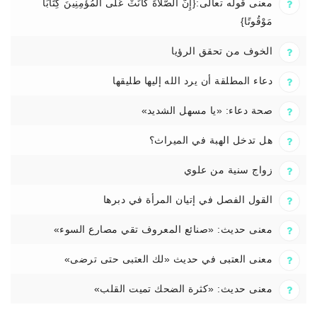
معنى قوله تعالى:{إِنَّ الصَّلَاةَ كَانَتْ عَلَى الْمُؤْمِنِينَ كِتَابًا
مَوْقُوتًا}
الخوف من تحقق الرؤيا
دعاء المطلقة أن يرد الله إليها طليقها
صحة دعاء: «يا مسهل الشديد»
هل تدخل الهبة في الميراث؟
زواج سنية من علوي
القول الفصل في إتيان المرأة في دبرها
معنى حديث: «صنائع المعروف تقي مصارع السوء»
معنى العتبى في حديث «لك العتبى حتى ترضى»
معنى حديث: «كثرة الضحك تميت القلب»