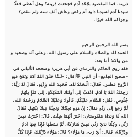
ذريته. فما المقصود بجَحَد آدم فجحدت ذريته؟ وهل أعطى فعلًا
سيدنا آدم لسيدنا داود أم رفض وعاش ألف سنة ولم تنقص؟
وجزاكم الله خيرًا.
بسم الله الرحمن الرحيم
الحمد لله والصلاة والسلام على رسول الله، وعلى آله وصحبه و
من والاه؛ أما بعد:
فقد روى الحاكم والترمذي عن أبي هريرة وصححه الألباني في
«صحيح الجامع» أن النبي ﷺ قال:
«لَـمَّا خَلَقَ اللهُ آدَمَ وَنَفَخَ فيهِ
الرُّوحَ عَطَس، فَقَالَ: الْـحَمْدُ لله، فَحَمِدَ الله بإِذْنِهِ، فَقَالَ لَهُ رَبُّهُ:
رَحِمَكَ اللهُ يَا آدَمُ، اذْهَبْ إلى أولئك المَلَائِكَةِ، إلى مَلَإٍ مِنْهُمْ
جُلُوسٍ، فَقُلِ: السَّلام عَلَيْكُمْ، قَالُوا: وَعَلَيْكَ السَّلامُ وَرَحْمَةُ الله،
ثُمَّ رَجَعَ إلى رَبِّهِ فقالَ: إنَّ هَذِهِ تَحِيَّتُكَ وَتَحِيَّةُ بَنِيكَ بَيْنَهُمْ. فَقَالَ
الله لَهُ وَيَدَاهُ مَقْبُوضَتَانِ: اخْتَرْ أَيَّهُمَا شِئْتَ. قَالَ: اخْتَرْتُ يَمِينَ
رَبِّي، وكِلْتَا يَدَيْ رَبِّي يَمِينٌ مُبَارَكَةٌ، ثُمَّ بَسَطَهَا فَإِذَا فِيهَا آدَمُ
وذُرِّيَّتُهُ، فَقَال: أَيْ رَب، مَا هَؤُلَاءِ؟ قَالَ: هَؤُلَاءِ ذُرِّيَّتُكَ، فَإِذَا كُلُّ