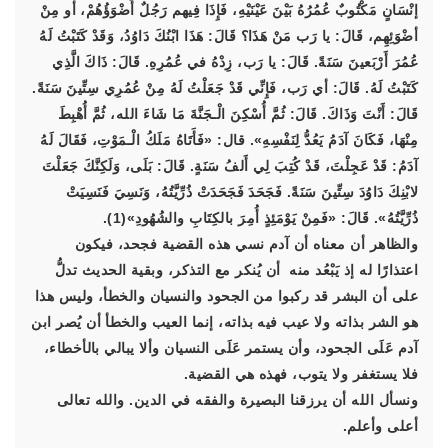
إنْسَانٍ مَكْتُوبٌ عُمُرُهُ بَيْنَ عَيْنَيْهِ، فَإِذَا فِيهم رَجُلٌ أَضْوَؤُهُمْ، أو مِنْ
أضْوَئِهِم، قَالَ: يا رَب مَنْ هَذَا؟ قَالَ: هَذَا ابْنُكَ دَاوُدُ، وَقَدْ كَتَبْتُ لَهُ
عُمُرَ أَرْبَعينَ سَنَةً. قَالَ: يا رَب، زِدْهُ في عُمُرِهِ. قَالَ: ذَاكَ الَّذِي
كَتَبْتُ لَهُ. قَالَ: أي رَب، فَإِنِّي قَدْ جَعَلْتُ لَهُ مِنْ عُمُرِي سِتِّينَ سَنَةً.
قَالَ: أَنْتَ وَذَاكَ. قَالَ: ثُمَّ أُسْكِنَ الْـجَنَّةَ مَا شَاءَ الله، ثُمَّ أُهْبِطَ
مِنْهَا، فَكَانَ آدَمُ يَعُدُّ لِنَفْسِهِ». قال: «فَأَتَاهُ مَلَكُ الْـمَوْتِ، فَقَالَ لَهُ
آدَمُ: قَدْ عَجِلْتَ، قَدْ كُتِبَ لِي أَلفُ سَنَةٍ. قَالَ: بَلَى، وَلَكِنَّكَ جَعَلْتَ
لابْنِكَ دَاوُدَ سِتِّينَ سَنَةً. فَجَحَدَ فَجَحَدَتْ ذُرِّيَّتُهُ، وَنَسِيَ فَنَسِيَتْ
ذُرِّيَّتُهُ». قَالَ: «فَمِنْ يَوْمَئِذٍ أُمِرَ بالكِتَابِ والشُهُودِ»
(1).
والظاهر أن معناه أن آدم نسي هذه القضية فجحد، فيكون
اعتذارًا له إذ يَبْعُد منه أن يُنكر مع التذكر، وبقية الحديث تدلُّ
على أن البشر قد ركبوا من الجحود والنسيان والخطأ، وليس هذا
هو الشر بذاته ولا عيب فيه بذاته، إنما العيب والخطأ أن يُصر ابن
آدم عَلَى الجحود، وأن يستمر عَلَى النسيان وألا يبالي بالأخطاء،
فلا يستغفر ولا يتوب، فهذه هي القضية.
ونسأل الله أن يرزقنا البصيرة والفقه في الدين. والله تعالى
أعلى وأعلم.