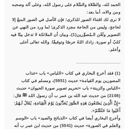
الحمد لله، والصَّلاة والسَّلام على رسول الله، وعلى آله وصحبه
ومن والاه، أما بعد:
لا نرى لك اقتناءَ الصور للذكرى؛ فإن الأصل في الصور المنعُ إلا
لحاجةٍ، وليس من الحاجة مجرد الذكرى؛ لما ورد من النهي عن
التصوير ولَعْن الـمُصوِّرين(1)، وبيان أن الملائكة لا تدخل بيتًا فيه
كلبٌ أو صورة. زادك اللهُ حرصًا وتوفيقًا. والله تعالى أعلى
وأعلم.
__________________
(1) فقد أخرج البخاري في كتاب «اللباس» باب «عذاب
المصورين يوم القيامة» حديث (5951)، ومسلم في كتاب
«اللباس والزينة» باب «تحريم تصوير صورة الحيوان» حديث
(2108) من حديث عبد الله بن عمر ب أن رسول الله ﷺ قال:
«إِنَّ الَّذِينَ يَصْنَعُونَ هَذِهِ الصُّوَرَ يُعَذَّبُونَ يَوْمَ الْقِيَامَةِ، يُقَالُ لَـهُمْ:
أَحْيُوا مَا خَلَقْتُمْ».
وأخرج البخاري أيضا في كتاب «الذبائح والصيد» باب «الوسم
والعلم في الصورة» حديث (5541) من حديث ابن عمر ب أنه