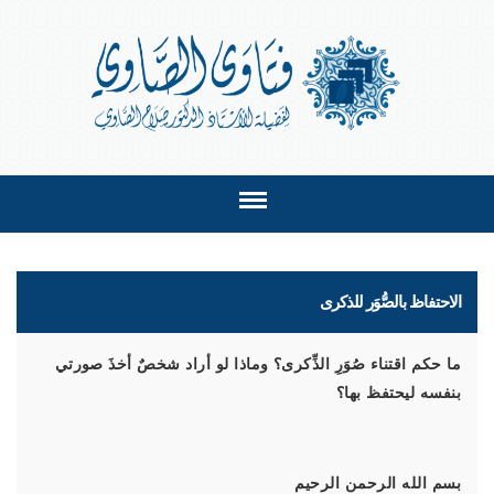
الاحتفاظ بالصُّوَر للذكرى
ما حكم اقتناء صُوَرِ الذِّكرى؟ وماذا لو أراد شخصٌ أخذَ صورتي
بنفسه ليحتفظ بها؟
بسم الله الرحمن الرحيم