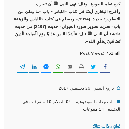
كره تعلم الصورة، وقال: نهى النبي ﷺ أن تضرب.
وأخرج البخاري أيضًا في كتاب «اللباس» باب «ما وطئ من
التصاوير» حديث (5954)، ومسلم في كتاب «اللباس والزينة»
باب «تحريم تصوير صورة الحيوان» حديث (2107) من حديث
عائشة أن النبي ﷺ قال: «أَشَدُّ النَّاسِ عَذَابًا يَوْمَ الْقِيَامَةِ الَّذِينَ
يُضَاهُونَ بِخَلْقِ الله».
Post Views:
751
تاريخ النشر : 26 ديسمبر, 2017
التصنيفات الموضوعية:
02 الصلاة
,
10 متفرقات في
العقيدة.
,
14 متنوعات
فتاوى ذات صلة: