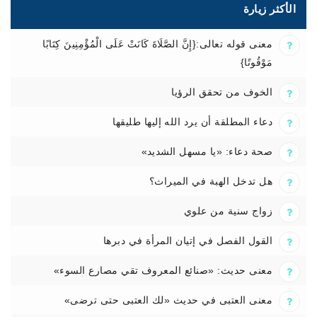
الأكثر زيارة
معنى قوله تعالى:{إِنَّ الصَّلَاةَ كَانَتْ عَلَى الْمُؤْمِنِينَ كِتَابًا
مَوْقُوتًا}
الخوف من تحقق الرؤيا
دعاء المطلقة أن يرد الله إليها طليقها
صحة دعاء: «يا مسهل الشديد»
هل تدخل الهبة في الميراث؟
زواج سنية من علوي
القول الفصل في إتيان المرأة في دبرها
معنى حديث: «صنائع المعروف تقي مصارع السوء»
معنى العتبى في حديث «لك العتبى حتى ترضى»