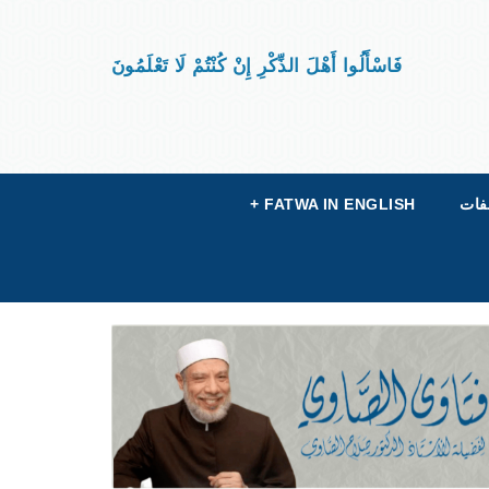
فَاسْأَلُوا أَهْلَ الذِّكْرِ إِنْ كُنْتُمْ لَا تَعْلَمُونَ
فات
FATWA IN ENGLISH
+