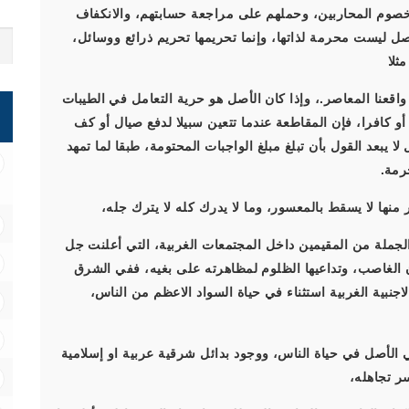
لخصوم المحاربين، وحملهم على مراجعة حسابتهم، والانكفاف
صل ليست محرمة لذاتها، وإنما تحريمها تحريم ذرائع ووسائل،
ثلا
اقعنا المعاصر.، وإذا كان الأصل هو حرية التعامل في الطيبات
 أو كافرا، فإن المقاطعة عندما تتعين سبيلا لدفع صيال أو كف
 يبعد القول بأن تبلغ مبلغ الواجبات المحتومة، طبقا لما تمهد
رمة.
منها لا يسقط بالمعسور، وما لا يدرك كله لا يترك جله،
جملة من المقيمين داخل المجتمعات الغربية، التي أعلنت جل
ن الغاصب، وتداعيها الظلوم لمظاهرته على بغيه، ففي الشرق
نبية الغربية استثناء في حياة السواد الاعظم من الناس،
ي الأصل في حياة الناس، ووجود بدائل شرقية عربية او إسلامية
سر تجاهله،