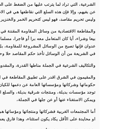
الشرعية، التي تراد لما يترتب عليها من الضغط على ا
عن بغيهم، وإلا فإن هذه السلع التي نقاطعها هي في الا
وليس تحريم مقاصد، فهو ليس كتحريم الخمر والخنزير م
والمقاطعة الاقتصادية من وسائل المقاومة المقننة في و
بيعا وشراء، أيا كان المتعامل معه برا أو فاجرا، مسلما
عدوان فإنها تصبح من الوسائل المشروعة للمقاومة، بل لا
في الشريعة من أن الوسائل تأخذ حكم المقاصد حلا وح
والتكاليف الشرعية في الجملة مناطها القدرة، والمقدور 
والمقيمون في الشرق اقدر على تطبيق المقاطعة في ال
حكوماتها وشركاتها ومؤسساتها العامة عن دعمها للكيا
توجد مؤسسات بديلة، ومنتجات شرقية بديلة، والسلع الاج
ويمكن الاستغناء عنها أو عن جلها في الجملة،
أما المجتمعات الغربية فشركاتها ومنتجاتها ومؤساتها ه
او محايدة على الأقل يكاد يكون استثناء، وهذا فارق يع