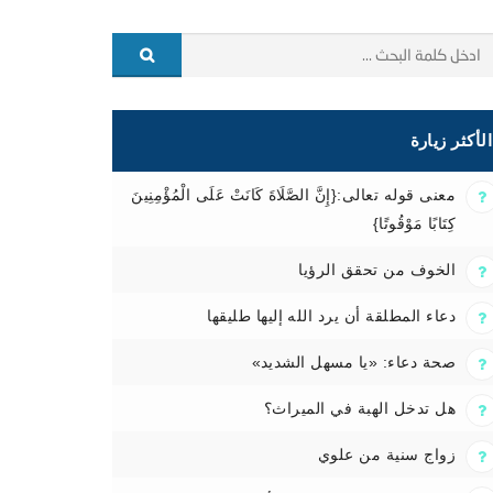
الأكثر زيارة
معنى قوله تعالى:{إِنَّ الصَّلَاةَ كَانَتْ عَلَى الْمُؤْمِنِينَ
كِتَابًا مَوْقُوتًا}
الخوف من تحقق الرؤيا
دعاء المطلقة أن يرد الله إليها طليقها
صحة دعاء: «يا مسهل الشديد»
هل تدخل الهبة في الميراث؟
زواج سنية من علوي