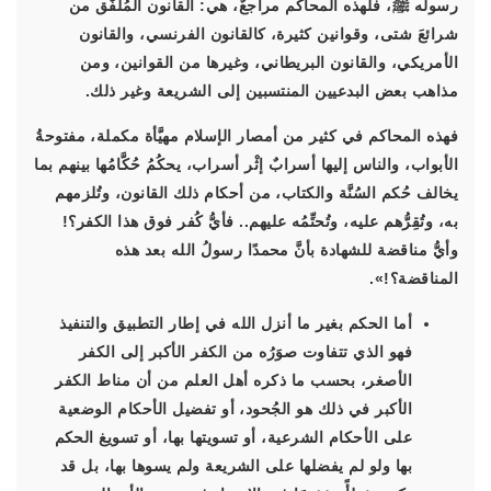
رسوله ﷺ، فلهذه المحاكم مراجعٌ، هي: القانون المُلفَّق من
شرائعَ شتى، وقوانين كثيرة، كالقانون الفرنسي، والقانون
الأمريكي، والقانون البريطاني، وغيرها من القوانين، ومن
مذاهب بعض البدعيين المنتسبين إلى الشريعة وغير ذلك.
فهذه المحاكم في كثير من أمصار الإسلام مهيَّأة مكملة، مفتوحةُ
الأبواب، والناس إليها أسرابٌ إثْر أسراب، يحكُمُ حُكَّامُها بينهم بما
يخالف حُكم السُنَّة والكتاب، من أحكام ذلك القانون، وتُلزمهم
به، وتُقِرُّهم عليه، وتُحتِّمُه عليهم.. فأيُّ كُفر فوق هذا الكفر؟!
وأيُّ مناقضة للشهادة بأنَّ محمدًا رسولُ الله بعد هذه
المناقضة؟!».
أما الحكم بغير ما أنزل الله في إطار التطبيق والتنفيذ
فهو الذي تتفاوت صوَرُه من الكفر الأكبر إلى الكفر
الأصغر، بحسب ما ذكره أهل العلم من أن مناط الكفر
الأكبر في ذلك هو الجُحود، أو تفضيل الأحكام الوضعية
على الأحكام الشرعية، أو تسويتها بها، أو تسويغ الحكم
بها ولو لم يفضلها على الشريعة ولم يسوها بها، بل قد