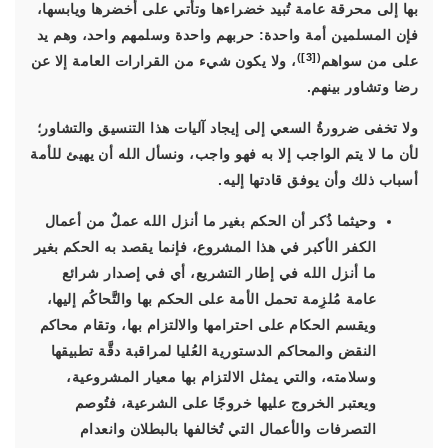
بها إلى محرقة عامة تُبيد خضراءها وتأتي على أخضرها ويابسها،
فإن المسلمين أمة واحدة: حربهم واحدة وسلمهم واحد، وهم يد
)
[3]
(
على من سواهم
، ولا يكون شيء من القرارات العامة إلا عن
رضا وتشاور بينهم.
ولا تخفى ضرورةُ السعي إلى إيجاد آليات هذا التنسيق والتشاور؛
لأن ما لا يتم الواجب إلا به فهو واجب، ونسأل الله أن يهيئ للأمة
أسباب ذلك وأن يوفق قادتها إليه.
وحيثما ذُكر أن الحكم بغير ما أنزل الله عملٌ من أعمال
الكفر الأكبر في هذا المشروع، فإنما يقصد به الحكم بغير
ما أنزل الله في إطار التشريع، أي في إصدار شرائع
عامة مُلزِمة تحمل الأمة على الحكم بها والتَّحاكُم إليها،
ويقسم الحكام على احترامها والالتزام بها، وتقام محاكم
النقض والمحاكم الدستورية العُليا لمراقبة دقَّة تطبيقها
وسلامته، والتي يمثل الالتزام بها معيار المشروعية،
ويعتبر الخروج عليها خروجًا على الشرعية، فتُوصم
التصرفات والأعمال التي تُخالفها بالبطلان وانعدام