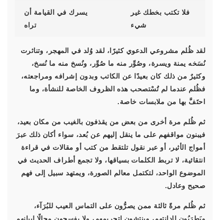
فلا تكتب بخطك غير
يسرك في القيامة أن
شيء
تراه
لقد ظُلم مشروعي الدعوي كثيرًا، لقد وُلد في المهجر، وتناثرت
نُسَخه يمنة ويسرة، وصُوِّر منه ما صُوِّر، ونُسخ منه ما نُسخ،
وكثيرٌ من ذلك كان بعيدًا عن الكاتب وبدون إشرافه ومراجعته،
فظُلم عندما لم تُسْتصحب هذه الظروف الخاصة للنشأة، وما
احتَفَّ بها من ملابسات خاصة.
ثم ظُلم مرة أخرى من بعض من يقذفون بالغيب من مكان بعيد،
فيبنون مواقفهم على ما ينقل إليهم عن بُعد، سواء أكان ذلك عبرَ
أمواج الأثير، أو عبر نقول تلتقط من كتب أو مقالات في قراءة
انتقائية، لا تربط الكلمات بسياقها، ولا تجمع أطراف الحديث في
الموضوع الواحد، لتكتمل معالم الصورة، ويمتهد سبيل إلى فهم
صحيح وعادل.
ثم ظُلم مرةً ثالثة ممن يصرُّون على التماس العيب للبُرَآء،
ويَطرَبُون لإدانتهم، وينتشون لتجريمهم، ولا يفسحون مجالًا لبيانهم