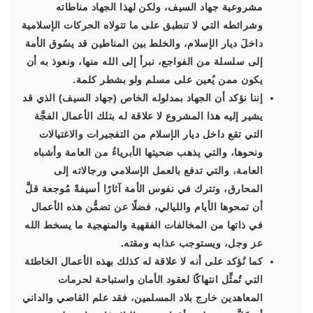
مشروعية جهاد السيف، ولكن لهذا الجهاد مناطاته
وشرائطه التي لا تنطبق على ما تتولاه الحركات الإسلامية
داخلَ ديار الإسلام، والخلط بين المناطين قد يسُوق الأمة
إلى سلسلة من الفواجع، نبرأ إلى الله منها، ونعوذ به أن
يكون ممن يُعين على مسلم ولو بشطر كلمة.
إننا نؤكد أن الجهاد بمدلوله الخاص (جهاد السيف) الذي قد
يشير إليه هذا المشروع لا علاقة له بتلك الأعمال الفجَّة
التي تقع داخل ديار الإسلام من التفجيرات والاغتيالات
ونحوها، والتي يذهب ضحيتها الأبرياءُ من العامة وأشباه
العامة، والتي تدفع بالعمل الإسلامي ورجالاته إلى
المحارق، وتترك في نفوس الأمة آثارًا أسيفةً مُوجعة قلَّ
أن تمحوها الأيام والليالي، فضلًا عن تضمُّن هذه الأعمال
في ذاتها من المخالفات الفقهية والمنهجية ما يسخط الله
عز وجل، ويستوجب عذابه ومقته.
كما نُؤكد على أنه لا علاقة له كذلك بهذه الأعمال الخاطئة
التي تُمثِّل انتهاكًا لعقود الأمان واستباحة لحرمات
المعاهدين خارج بلاد المسلمين، فقد علم القاصي والداني