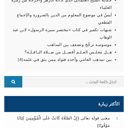
حكاية الشيخ العلماني الذي أدانه الأزهر وأخرجه من زمرة
العلماء
لَبسٌ في موضوع المعلوم من الدين بالضرورة والإجماع
القطعي
شبهات تكفير في كتاب «مختصر سيرة الرسول» لابن عبد
الوهاب
موسوسة ترجِّح وتضعف بين المذاهب
هــل مجلـس العـلـم أفضــل من صــلاة النـافـلـة؟
بين تمذهب العامي وأخذه فتواه ممن يثق في علمه(4)
الأكثر زيارة
معنى قوله تعالى:{إِنَّ الصَّلَاةَ كَانَتْ عَلَى الْمُؤْمِنِينَ كِتَابًا
مَوْقُوتًا}