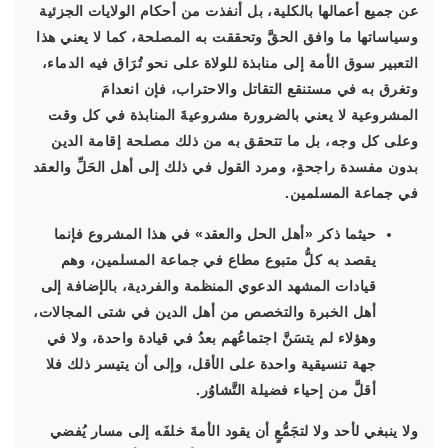
عن جميع أعمالها بالكلية، بل أنفذت من أحكام الولايات الجزئية
وسياساتها ما وافق الحقَّ وتحققت به المصلحة، كما لا يعني هذا
التعبير سوق الأمة إلى منابذة للولاة على نحو تُرَاق فيه الدماء،
وتغرق به في مستنقع التقاتل والاحتراب، فإن انعدامَ
المشروعية لا يعني بالضرورة مشروعيةَ المنابذة في كل وقت
وعلى كل وجه، بل ما تتحقق به من ذلك مصلحة إقامة الدين
بدون مفسدة راجحةٍ، ومرد القول في ذلك إلى أهل الحَلِّ والعقد
في جماعة المسلمين.
حيثما ذكر «أهل الحل والعقد» في هذا المشروع فإنما
يقصد به كلُّ متبوع مطاع في جماعة المسلمين، وهم
قيادات المشهد الدعوي المنظمة والفردية، بالإضافة إلى
أهل الخبرة والتخصص من أهل الدين في شتى المجالات،
وهؤلاء لم يتسَنَّ اجتماعُهم بعدُ في قيادة واحدة، ولا في
جهة تنسيقية واحدة على الأقل، وإلى أن يتيسر ذلك فلا
أقلَّ من إحياء فضيلة التَّشاوُر.
ولا ينبغي لأحد ولا لتجَمُّعٍ أن يقود الأمةَ خلفَه إلى مسار يُفضي