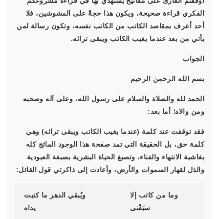
أوقفتم القارئ على مفاتيح يستهدي بها في قراءة مشروعكم
الفكري قراءة صحيحة، ويكون هذا حجةً على المشوشين، فلا
أحد أعرف بمقاصد الكاتب من الكاتب نفسه، وتكون رسالة لمن
يأتي من بعد عندما يغيب الكاتب ويبقى تراثه.
الجواب
بسم الله الرحمن الرحيم
الحمد لله والصلاة والسلام على رسول الله، وعلى آله وصحبه
ومن والاه؛ أما بعد:
فقد توقفت عند كلمة (عندما يغيب الكاتب ويبقى تراثه) وهي
كلمة حق، بل الحقيقة التي تمد صفحة هذا الوجود المائج كله
بغاشية الانتهاء والفناء، وتصبغ الحياة البشرية بصبغة العبودية
والذل لقهار السموات والأرض، وأعادت إلى ذاكرتي قول القائل:
وما من كاتب إلا
ويُبقي الدهر ما كتبت
سيَفْنى
يداه