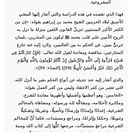
المشروعية.
فهذا الذي نقصده في هذه الدراسة والتي أشار إليها المفتي
الأسبق لبلاد الحرمين الشيخ محمد بن إبراهيم بقوله: «إن من
الكفر الأكبر المستبين تنزيلُ القانون اللعين منزلةَ ما نزل به
الروح الأمين على قلب محمد ﷺ ليكون من المنذرين، بلسان
عربيٍّ مبين، في الحكم به بين العالمين، والرد إليه عند تنازع
المتنازعين، مناقضة ومعاندة لقول الله تعالى: {فَإِنْ تَنَازَعْتُمْ فِي
شَيْءٍ فَرُدُّوهُ إِلَى اللَّهِ وَالرَّسُولِ إِنْ كُنْتُمْ تُؤْمِنُونَ بِاللَّهِ وَالْيَوْمِ
الْآخِرِ ذَلِكَ خَيْرٌ وَأَحْسَنُ تَأْوِيلًا (59)} [النساء: 59]».
والذي أشار إليه عند حديثه عن أنواع الحكم بغير ما أنزل الله،
التي تعتبر من كفر الاعتقاد وليس من كفر العمل بقوله:
«الخامس: وهو أعظمها وأشملها وأظهرها معاندة للشرع،
ومكابرة لأحكامه، ومشاقَّة لله ورسوله، ومضاهاة بالمحاكم
الشرعية، إعدادًا وإمدادًا وإرصادًا وتأصيلًا، وتفريعًا وتشكيلًا
وتنويعًا، وحكمًا وإلزامًا، ومراجع ومستندات، فكما أنَّ للمحاكم
الشرعية مراجعَ مستمدَّات، مرجعها كلُّها إلى كتاب الله وسنة