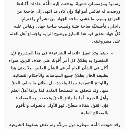
رسميةً ومؤسساتٍ شعبيةً، ودفعت إليه الأُمَّة بفلذات أكبادها،
ورصدت له نفائس أموالها؛ وإن كان قد انتهى إلى فاجعة من
الفواجع بسبب ما غشي ساحة الجهاد من تشرذُمٍ واحترابٍ
داخلي، فأصبحَتْه ساحةَ فتنة وليست ساحةَ جهاد، ويقاس عليه
كلُّ جهاد تحقق فيه هذا التمايز ووضوح الراية واجتماع أهل العلم
على مشروعيته.
حيثما ورَد تعبيرُ «انعدام الشرعية» في هذا المشروع فإن
المقصودَ به بطلانُ كل أمر أُحْدِثَ على خلاف الدين، سواء
أكان في الشأن العام أم في الشأن الخاص، ولا يعني هذا
بطبيعة الحال بطلانَ جميع السياسات والأحكام القضائية
واللوائح التنفيذية جملةً واحدة، بل بطلان ما خالف الحقَّ
منها، ولم تتحقق به المصلحةُ العامة كما يراها أهلُ العلم
وأهل الخبرة، أما ما وافق الحقَّ وتحققت به المصلحة
فإن القول بنفاذه متعيِّنٌ، فهو الأولى بالصواب والأقوم
بالمصالح العامة.
وقد شهدت الأمة سيطرة دول مرتدَّة ولم تقض بسقوط الشرعية