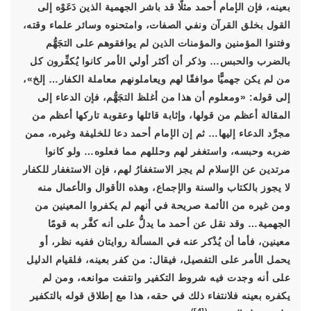
بعينه، فإن الإمام أحمد مثلًا قد باشر الجهمية الذين دَعَوْه إلى
القول بخلق القرآن ونفي الصفات، وامتحنوه وسائر علماء وقته،
وفتنوا المؤمنين والمؤمنات الذين لم يوافقوهم على التجَهُّم
بالضرب والحبس… وذكر أن أكثر أولي الأمر كانوا يُكفِّرون كل
من لم يكن جهميًّا موافقًا لهم ويعاملونهم معاملة الكفار… إلخ»،
إلى قوله: «ومعلوم أن هذا من أغلظ التجَهُّم، فإن الدعاء إلى
المقالة أعظم من قولها، وإثابة قائلها وعقوبة تاركها أعظم من
مجرَّد الدعاء إليها… ثم إن الإمام أحمد دعا للخليفة وغيره، ممن
ضربه وحبسه، واستغفر لهم وحللهم مما فعلوه… ولو كانوا
مرتدين عن الإسلام لم يجز الاستغفارُ لهم، فإن الاستغفار للكفار
لا يجوز بالكتاب والسنة والإجماع، وهذه الأقوال والأعمال منه
ومن غيره من الأئمة صريحة في أنهم لم يكفروا المعينين من
الجهمية… وقد نقل عن أحمد ما يدلُّ على أنه كفَّر به قومًا
معينين، فأما أن يُذْكر عنه في المسألة روايتان ففيه نظر، أو
يحمل الأمر على التفصيل، فيقال: من كفر بعينه، فلقيام الدليل
على أنه وجدت فيه شروط التكفير وانتفت موانعه، ومن لم
يكفره بعينه فلانتفاء ذلك في حقه، هذا مع إطلاق قوله بالتكفير
)
[4]
(