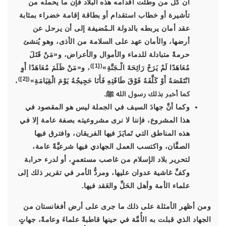
أن كلَّ من وطئت أقدامه هذه البلاد فإن ما يحمله من
تأشيرة أو خطاب استقدام أو بطاقة إقامة خضراء بمثابة
عقد أمان يربطه بالدولة الـمُضيفة إلى أن يرحل عن
أرضها، والأمان عهد على السلامة من الأذى، وهو يُنشئ
حرمةً متبادلة للدماء والأموال والأعراض، و
«مَنْ قَتَلَ
)
[1]
(
مُعَاهَدًا لَمْ يَرَحْ رَائِحَةَ الْـجَنَّةِ»
، و
«مَنْ ظَلَمَ مُعَاهَدًا أَوِ
)
[2]
(
انْتَقَصَهُ أَوْ كَلَّفَهُ فَوْقَ طَاقَتِهِ فَأَنَا حَجِيجُهُ يَوْمَ الْقِيَامَةِ»
،
كما أخبر بذلك رسول الله ﷺ.
وكما أنَّ جهادَ السيف في الجملة ليس هو المقصود في
هذا المشروع، فإننا لا نرى مشروعيته بصفة عامة إلا في
هذه المناطق التي تَمايَزَ فيها الفريقان، وافترق فيها
الصفَّان، واكتسب العمل الجهادي فيها شرعيَّةً عامة،
لتحرير بلاد الإسلام من غاصب مستعمرٍ، أو لدرء حرابة
وكفِّ غاشية عدوان عليها، ومردُّ الأمر في تقرير ذلك إلى
علماء الأمة وأهل الحَلِّ والعَقد فيها.
ومن أظهر الأمثلة على ذلك ما جرى على أرض أفغانستان من
الجهاد الذي قبلت به الأُمَّة في حينها قاطبةً علماءَ وعامةً، جهاتٍ