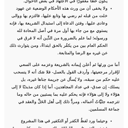
يكون خطأً مغفورًا في الاجتهاد في بعض الأحوال.
ولا يخفى أن من ورث هذه الأحكام الوضعية عن عهود
خلت من قبله ثم رضي بها وتابع عليها، فالتزم بها ووالى
وعادى عليها، وفتن الدعاة إلى استبدال الشريعة بها، فإنه
يستوي مع من جاء بها أول مرة في أصل المحادة لله
ورسوله؛ لما علم بالضرورة من الدِّين أنه لا فرق في
الحكم العام بين من يكفُر بالحق ابتداءً، ومن يتوارث ذلك
عن غيره مع الرضا والمتابعة.
أما من ورثها ثم أعلن إيمانه بالشريعة وعزمه على السعي
لإقرار مرجعيتها، وأردف القول بالعمل- فلا شك أنه لا ينسحب
عليه حكم من سبقه، ولا يُسأل عن جريمة جناها غيره، بل
يسلك- إن صدق- في عداد المجاهدين، أما إذا كان مذبذبًا لا إلى
هؤلاء ولا إلى هؤلاء فإنه يحكم عليه بما يستبين من حاله وما
تترجمه جليَّاتُ أعماله، ومردُّ ذلك إلى أهل الحَلِّ والعقد في
جماعة المسلمين.
وحيثما ورد لفظُ الكفر أو التكفير في هذا المشروع