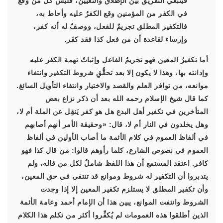
فينبغي التفريقُ بين الإطلاق والتعيين، فليس كل من وقع
في الكفر من المؤمنين وقع الكفرُ عليه وأحاط به،
فالتكفير المطلق تجريمٌ للفعل، ووصفٌ له أنه كفر،
وإرساء لقاعدة أن من فعل كذا فقد كفَر.
أما تكفيرُ المعين فهو تجريمُ الفاعل وإثباتُ تهمة الكفر عليه
وإدانته بها، وهذا لا يكون إلا بعد تحقُّقِ شروط التكفير وانتفاء
موانعه، من توافر العلم والقصد والاختيار وانتفاء التأويل السائغ.
كما قال شيخ الإسلام رحمه الله بعد أن ذكر نزاع بعض
المتأخرين في تكفير أهل البدع هل هو كفر يَنقِل عن الملة أم لا،
وهل يخلدون في النار أم لا، قال: «وحقيقة الأمر أنهم أصابهم
في ألفاظ العموم في كلام الأئمة ما أصاب الأولين في ألفاظ
العموم في نصوص الشارع، كلما رأوهم قالوا: من قال كذا فهو
كافر. اعتقد المستمع أن هذا اللفظ شاملٌ لكل من قاله، ولم
يتدبروا أن التكفير له شروط وموانع قد تنتفي في حق المعين،
وأن تكفير المطلق لا يستلزم تكفير المعين إلا إذا وجدت
الشروط وانتفت الموانع، يبين هذا أن الإمام أحمد وعامة الأئمة
الذين أطلقوا هذه العمومات لم يُكفِّروا أكثر من تكلم هذا الكلام