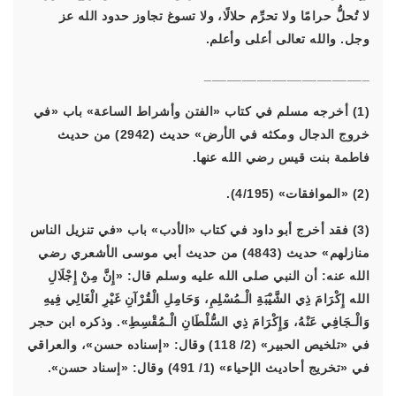
لا تُحلُّ حرامًا ولا تحرِّم حلالًا، ولا تسوغ تجاوز حدود الله عز
وجل. والله تعالى أعلى وأعلم.
______________________
(1) أخرجه مسلم في كتاب «الفتن وأشراط الساعة» باب «في
خروج الدجال ومكثه في الأرض» حديث (2942) من حديث
فاطمة بنت قيس رضي الله عنها.
(2) «الموافقات» (4/195).
(3) فقد أخرج أبو داود في كتاب «الأدب» باب «في تنزيل الناس
منازلهم» حديث (4843) من حديث أبي موسى الأشعري رضي
الله عنه: أن النبي صلى الله عليه وسلم قال: «إِنَّ مِنْ إِجْلَالِ
الله إِكْرَامَ ذِي الشَّيْبَةِ الْـمُسْلِمِ، وَحَامِلِ الْقُرْآنِ غَيْرِ الْغَالِي فِيهِ
وَالْـجَافِي عَنْهُ، وَإِكْرَامَ ذِي السُّلْطَانِ الْـمُقْسِطِ». وذكره ابن حجر
في «تلخيص الحبير» (2/ 118) وقال: «إسناده حسن»، والعراقي
في «تخريج أحاديث الإحياء» (1/ 491) وقال: «إسناد حسن».