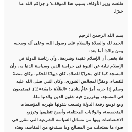
طلعت وزير الأوقاف بسبب هذا الموقف؟ و جزاكم الله عنا
خيرًا.
بسم الله الرحمن الرحيم
الحمد لله والصلاة والسلام على رسول الله، وعلى آله وصحبه
ومن والاه؛ أما بعد:
فلا يخفى أن الإسلام عقيدة وشريعة، وأن رئاسة الدولة في
الإسلام نيابة عن النبوة في حراسة الدين وسياسة الدنيا به، وأن
المسجد كما كان محرابًا للصلاة، كان ديوانًا للحكم، وكان منصةً
للقضاء، ومقرًّا لمجالس الشورى، وكان النبي صلى الله عليه
وسلم إذا حزبه أمرٌ عامٌّ ينادي: «الصَّلَاة جامِعَة»(1). فيجتمعون
في المسجد، ويقررون فيه شئون الدين والدنيا معًا.
ومع توسع رقعة الدولة وتشعب شئونها ظهرت المؤسسات
المتخصصة، والولايات المختلفة، وأصبح تنظيمها وتوزيع
الاختصاصات بينها من مسائل السياسة الشرعية التي تتقرر في
ضوء ما يستجلب من المصالح وما يستدفع من المفاسد، وهذه