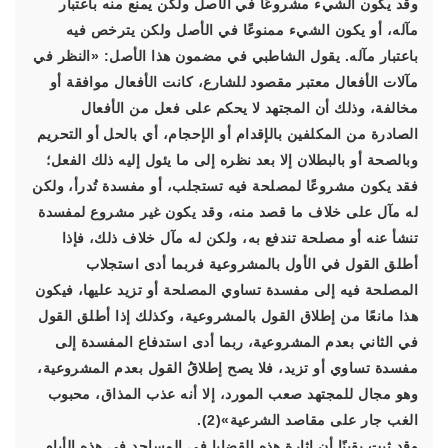
وقد يكون الشيء مشروعًا في الأصل ولكن يمنع منه باعتبار
مآله، أو يكون الشيء ممنوعًا في الأصل ولكن يترخص فيه
باعتبار مآله. يقول الشاطبي في مضمون هذا الأصل: «النظر في
مآلات الأفعال معتبر مقصود للشارع، كانت الأفعال موافقة أو
مخالفة، وذلك أن المجتهد لا يحكم على فعل من الأفعال
الصادرة من المكلفين بالإقدام أو الإحجام، أي بالحل أو التحريم
وبالصحة أو بالبطلان إلا بعد نظره إلى ما يئول إليه ذلك الفعل؛
فقد يكون مشروعًا لمصلحة فيه تستجلب، أو مفسدة تُدرأ، ولكن
له مآل على خلاف ما قصد منه، وقد يكون غير مشروع لمفسدة
تنشأ عنه أو مصلحة تندفع به، ولكن له مآل خلاف ذلك، فإذا
أطلق القول في الأول بالمشروعية فربما أدى استجلاب
المصلحة فيه إلى مفسدة تساوي المصلحة أو تزيد عليها، فيكون
هذا مانعًا من إطلاق القول بالمشروعية، وكذلك إذا أطلق القول
في الثاني بعدم المشروعية، ربما أدى استدفاع المفسدة إلى
مفسدة تساوي أو تزيد، فلا يصح إطلاقُ القول بعدم المشروعية،
وهو مجال للمجتهد صعب المورد، إلا أنه عذب المذاق، محبوب
الغب جار على مقاصد الشرعية»(2).
وقد ثبت يقينًا أن إثارة هذه القضايا في المساجد في هذه الأيام