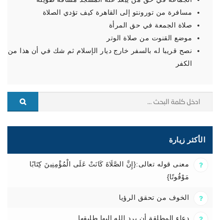
مسافرة من تورونتو إلى القاهرة كيف تؤدي الصلاة
صلاة الجمعة في حق المرأة
موضع القنوت من صلاة الوتر
نصح قريبا له بالسفر خارج ديار الإسلام ثم شك في أن هذا من
الكفر
الأكثر زيارة
معنى قوله تعالى:{إِنَّ الصَّلَاةَ كَانَتْ عَلَى الْمُؤْمِنِينَ كِتَابًا
مَوْقُوتًا}
الخوف من تحقق الرؤيا
دعاء المطلقة أن يرد الله إليها طليقها