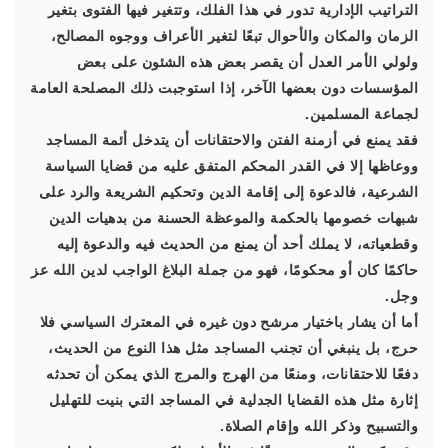
التراتيب الإدارية تدور في هذا الفلك، وتتغير فيها الفتوى بتغير
الزمان والمكان والأحوال تبعًا لتغير الأعراف ووجوه المصالح،
ولولي الأمر العدل أن يقصر بعض هذه الشئون على بعض
المؤسسات دون بعضها الآخر، إذا استوجبت ذلك المصلحة العامة
لجماعة المسلمين.
فقد يمنع في أزمنة الفتن والاحتقانات أن يتدخل أئمة المساجد
ووعاظها إلا في القدر المحكم المتفق عليه من قضايا السياسة
الشرعية، فالدعوة إلى إقامة الدين وتحكيم الشريعة والرد على
شبهات خصومها بالحكمة والموعظة الحسنة من بدهيات الدين
وقطعياته، لا يملك أحد أن يمنع من الحديث فيه والدعوة إليه
حاكمًا كان أو محكومًا، فهو من جملة البلاغ الواجب لدين الله عز
وجل.
أما أن يشار باختيار مرشح دون غيره في المعترك السياسي فلا
حرج، بل ينبغي أن تجنب المساجد مثل هذا النوع من الحديث،
دفعًا للاحتقانات، ومنعًا من الهرج والمرج الذي يمكن أن تحدثه
إثارة مثل هذه القضايا الجدلية في المساجد التي بنيت للتهليل
والتسبيح وذكر الله وإقام الصلاة.