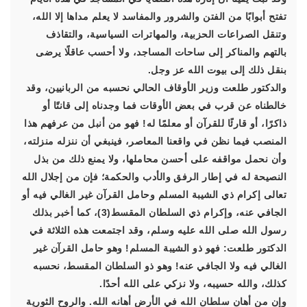
تفتح أبوابًا من الفتن والشرور والمفاسد لا يعلم مداها إلا الله،
وتنقل الصراعات الحزبية، والمهاترات السياسية، والتقاذف
بالتهم والمناكر إلى ساحات المساجد، ولا أحسب عاقلًا يرضى
بنقل ذلك إلى بيوت الله عز وجل.
والدكتور طلعت وزير الأوقاف الحالي نحسبه من الربانيين، وقد
خالطناه عن قرب في بعض الأوقات فما وجدناه إلى قانتًا أو
ذاكرًا، أو قارئًا للقرآن أو معلمًا له! فهو من أنبل من عرفهم هذا
المنصب فيما نظن في واقعنا المعاصر، فينبغي أن ننزله منزلته،
وأن نحمل مواقفه على أحسن محاملها، ولا يمنع ذلك من بذل
النصيحة له في إطار الرفق والأدب والحكمة؛ فإن من إجلال الله
تعالى إكرام ذي الشيبة المسلم وحامل القرآن غير الغالي فيه أو
الجافي عنه، وإكرام ذي السلطان المقسط(3)، كما أخبر بذلك
رسول الله صلى الله عليه وسلم، وقد اجتمعت هذه الثلاثة في
الدكتور طلعت: فهو ذو الشيبة المسلم! وهو حامل القرآن غير
الغالي فيه ولا الجافي عنه! وهو ذو السلطان المقسط، نحسبه
كذلك، والله حسيبه، ولا نزكي على الله أحدًا.
وإن من أهان سلطان الله في الأرض أهانه الله. والروح الثورية