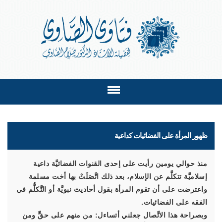
ظهور المرأة على الفضائيات كداعية
منذ حوالي يومين رأيت على إحدى القنوات الفضائيَّة داعية
إسلاميَّة تتكلَّم عن الإسلام، بعد ذلك اتَّصَلَتْ بها أخت مسلمة
واعترضت على أن تقوم المرأة بقول أحاديث نبويَّة أو التَّكلُّم في
الفقه على الفضائيات.
وبصراحة هذا الاتِّصال جعلني أتساءل: من منهم على حقٍّ ومن