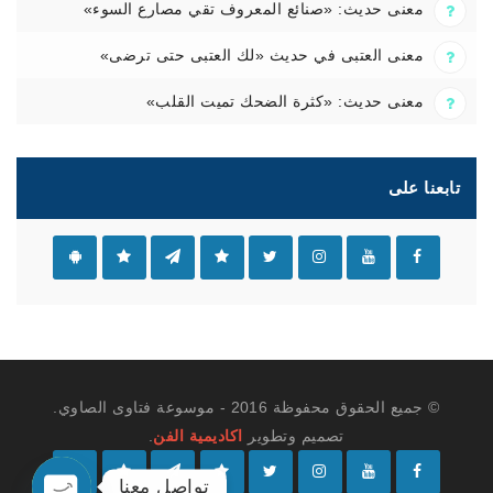
معنى حديث: «صنائع المعروف تقي مصارع السوء»
معنى العتبى في حديث «لك العتبى حتى ترضى»
معنى حديث: «كثرة الضحك تميت القلب»
تابعنا على
© جميع الحقوق محفوظة 2016 - موسوعة فتاوى الصاوي.
تصميم وتطوير
اكاديمية الفن
.
تواصل معنا