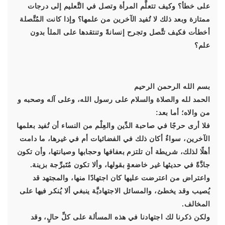
على خطأ؟ وكيف تتعلَّم المرأة وتصل في التَّعليم إلى درجات
ممتازة وبعد ذلك لا تُفيد الآخرين من علمها؟ وإذا كانت المُتَّصلة
أخطأت فكيف تتَّصل وتجرح إنسانةً وتنتقدها على الملأ بدون
علم؟
بسم الله الرحمن الرحيم
الحمد لله والصلاة والسلام على رسول الله، وعلى آله وصحبه و
من والاه؛ أما بعد:
فلا أرى حرجًا في صاحبة الدِّين والعِلْم من النساء أن تُفيد بعلمها
الآخرين، سواءٌ أكان ذلك في الفضائيات أم في غيرها، ما دامت
أهلًا لذلك، شريطة أن تلتزم بعفافها وحجابها وصيانتها، وأن تكون
جادَّةً في حديثها غير خاضعةٍ بقولها، وألا تكون مُتَبرِّجة بزينة.
واعتراض من اعترضت عليها كان اجتهادًا منها، والمجتهد قد
يُصيب وقد يخطئ، والمسائل الاجتهاديَّة ينبغي ألا يُنكر فيها على
المخالف.
ولكن ذكرنا لك اجتهادنا في هذه المسألة على كلِّ حالٍ، وقد