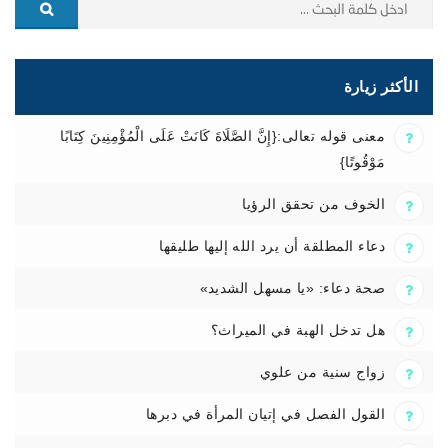
الأكثر زيارة
معنى قوله تعالى:{إِنَّ الصَّلَاةَ كَانَتْ عَلَى الْمُؤْمِنِينَ كِتَابًا
مَوْقُوتًا}
الخوف من تحقق الرؤيا
دعاء المطلقة أن يرد الله إليها طليقها
صحة دعاء: «يا مسهل الشديد»
هل تدخل الهبة في الميراث؟
زواج سنية من علوي
القول الفصل في إتيان المرأة في دبرها