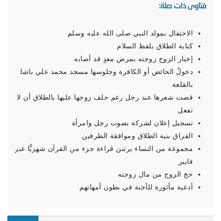
فتاوى ذات صلة:
الاحتفال بمولد النبي صلى الله عليه وسلم
كناية الطلاق بلفظ السلام
إخبار الزوج زوجته بمرض معدٍ قد أصابه
دخولُ الحائض أو الكافرة وجلوسها مسجد محمد علي باشا
بالقلعة
قصت شعرها عند رجل رغم حلف زوجها عليها بالطلاق أن لا
تفعل
تسجيل إعلان لشركة بصوت رجل وامرأة
الفراق بنية الطلاق وموافقة الطرفين
مجموعة من النساء يرتبن قراءة جزء من القرآن شهريًّا عبر
فايبر
حج الزوج من مال زوجته
أدعية مأثورة للأجنة في بطون أمهاتهم