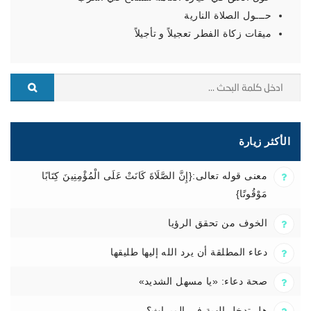
حـــول الصلاة النارية
ميقات زكاة الفطر تعجيلاً و تأجيلاً
الأكثر زيارة
معنى قوله تعالى:{إِنَّ الصَّلَاةَ كَانَتْ عَلَى الْمُؤْمِنِينَ كِتَابًا
مَوْقُوتًا}
الخوف من تحقق الرؤيا
دعاء المطلقة أن يرد الله إليها طليقها
صحة دعاء: «يا مسهل الشديد»
هل تدخل الهبة في الميراث؟