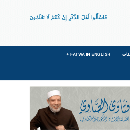
فَاسْأَلُوا أَهْلَ الذِّكْرِ إِنْ كُنْتُمْ لَا تَعْلَمُونَ
فات
FATWA IN ENGLISH
+