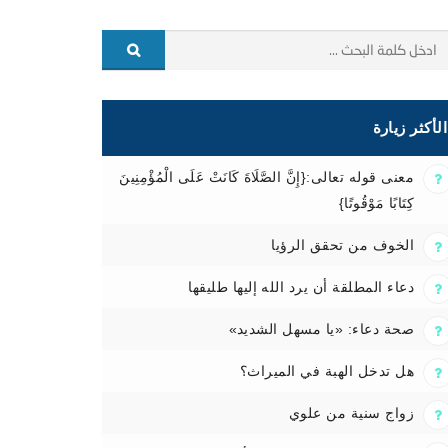
الأكثر زيارة
معنى قوله تعالى:{إِنَّ الصَّلَاةَ كَانَتْ عَلَى الْمُؤْمِنِينَ
كِتَابًا مَوْقُوتًا}
الخوف من تحقق الرؤيا
دعاء المطلقة أن يرد الله إليها طليقها
صحة دعاء: «يا مسهل الشديد»
هل تدخل الهبة في الميراث؟
زواج سنية من علوي