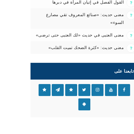
القول الفصل في إتيان المرأة في دبرها
معنى حديث: «صنائع المعروف تقي مصارع
السوء»
معنى العتبى في حديث «لك العتبى حتى ترضى»
معنى حديث: «كثرة الضحك تميت القلب»
تابعنا على