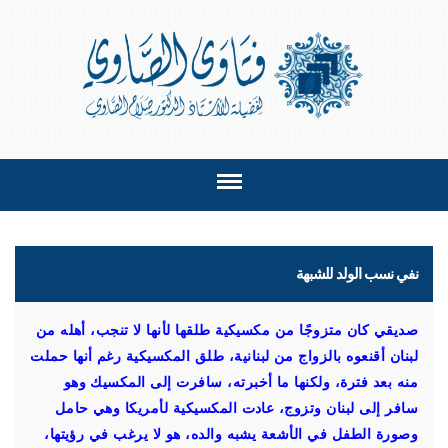
نفي نسب الولد للشبهة
صديقي كان متزوجًا من مكسيكية طلقها لأنها لا تنجب، أهله من
لبنان أقنعوه بالزواج من لبنانية، طلق المكسيكية رغم أنها حملت
منه بعد فترة، ولكنها ما أخبرته، سافرت إلى المكسيك وهو
سافر إلى لبنان وتزوج، عادت المكسيكية لأمريكا وهي حامل
وصورة الطفل في الأشعة يشبه والده، هو لا يرغب في رؤيتها،