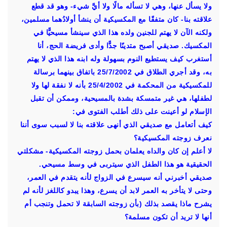
ولا يسأل عنها، وهي لا تسأله مالًا ولا أيَّ شيء- وهو قد قطع
علاقته بنا- كان متفقًا مع المكسيكية أن ينشأ أولادُهما مسلمين،
ولكنه الآن لا يهتم للجنين ولده هذا الذي سينشأ مسيحيًّا في
المكسيك. صديقي أصبح متدينًا جدًّا وأدى فريضة الحج، أنا
أستغرب كيف يستطيع النوم بسهولة وله ابنه هذا الذي لا يهتم
به، وقد أجري الطلاق في 25/7/2002 باتفاق بينهما برسالة
للمكسيكية من المحكمة في 25/4/2002 بأنه لا نفقة لها ولا
لطفلها، هي غير متمسكة بشدة بالمسيحية، وممكن أن تقبل
الإسلام لو أعينت على ذلك أطلب الفتوى في:
كيف أتعامل مع صديقي الذي أنهى علاقته بنا لا لسبب سوى أننا
نعرف زوجته المكسيكية؟
لا أعلم إن كان والداه يعلمان بحمل زوجته المكسيكية- مشكلتي
الحقيقية هو هذا الطفل الذي سيتربى في وسط مسيحي.
صديقي أخبرني أنه سيسرع في الزواج لأنه يتقدم في العمر،
وحتى لا يتأخر به العمر لابد أن يسرع، وهذا يبدو كاللغز لأنه لم
يشرح ماذا يقصد بذلك (بأن زوجته السابقة لا تحمل وتنجب أم
أنها لا تريد أن تكون مسلمة؟