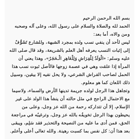
بسم الله الرحمن الرحيم
الحمد لله والصلاة والسلام على رسول الله، وعلى آله وصحبه
ومن والاه، أما بعد:
ليس لأحد أن ينفي نسب ولده بمجرد الشبهة، وللشارع تَشَوُّفٌ
إلى إثبات النسب يعرفه أهل العلم بالشريعة، وقد قال صلى الله
عليه وسلم: «الْوَلَدُ لِلْفِرَاشِ وَلِلْعَاهِرِ الْـحَجَرُ»، وهذا يعني أن
المرأة إذا علقت وهي في عصمة زوجها فالأصل ثبوت نسب هذا
الحمل لصاحب الفراش الشرعي، ولا يحل نفيه إلا بيقين، وسبيل
ذلك اللعان كما هو معلوم.
وتجاهل هذا الرجل لولده جريمة تدينها الأرض والسماء، ولاسيما
مع الاحتمال الراجح في مثل حالته أن ينشأ هذا الولد على غير
الإسلام، إلا أن تتداركه رحمة من الله عز وجل، وعلى من
يحيطون بهذا الرجل تخويفُه بالله عز وجل، وترغيبُه في مراجعة
الحق، فمن أدى ما عليه من النصيحة والتحذير فقد سَلِم، ويبقى
بعد هذا أن: كل نفس بما كسبت رهينة. والله تعالى أعلى وأعلم.