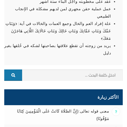
عقد على مخطوبته وأجَّل البناء ستة أشهر
عمل عملية حقن مجهري لمن لديهم مشكلة في الإنجاب
الطبيعي
علة إفراد العم والخال وجمع العمات والخالات في آية: ﴿‌وَبَنَاتِ
‌عَمِّكَ وَبَنَاتِ عَمَّاتِكَ وَبَنَاتِ خَالِكَ وَبَنَاتِ خَالَاتِكَ اللَّاتِي هَاجَرْنَ
مَعَكَ﴾
يريد من زوجته أن تقطع علاقتها بصاحبتها لشكه في خُلقها بغير
دليل
الأكثر زيارة
معنى قوله تعالى:{إِنَّ الصَّلَاةَ كَانَتْ عَلَى الْمُؤْمِنِينَ كِتَابًا
مَوْقُوتًا}