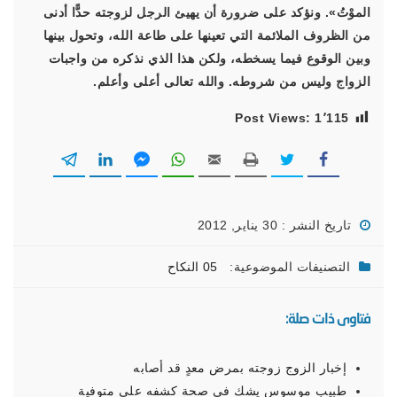
الموْتُ». ونؤكد على ضرورة أن يهيئ الرجل لزوجته حدًّا أدنى
من الظروف الملائمة التي تعينها على طاعة الله، وتحول بينها
وبين الوقوع فيما يسخطه، ولكن هذا الذي نذكره من واجبات
الزواج وليس من شروطه. والله تعالى أعلى وأعلم.
Post Views:
1٬115
تاريخ النشر : 30 يناير, 2012
التصنيفات الموضوعية:
05 النكاح
فتاوى ذات صلة:
إخبار الزوج زوجته بمرض معدٍ قد أصابه
طبيب موسوس يشك في صحة كشفه على متوفية