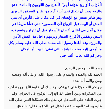
الْغُرَابِ فَأُوَارِيَ سَوْءَةَ أَخِي ۖ فَأَصْبَحَ مِنَ النَّادِمِينَ [المائدة: 31].
واليوم يجب أن نتعلمَ نحن أبناء آدم من طائر العصفور الدوري
وهو طائر يعيش مع الإنسان في كل مكان على الأرض أن نبني
العش أو البيت قبل الزواج لأن العصفورة تبني عشًّا مريحًا في
مكان آمن في أعالي أغصان الأشجار قبل أن تتزاوج وتضع فيه
البيض وتفقس الأفراخ الصغار وتربيهم داخل هذا العش الآمن
والمريح. وقد أبلغنا رسول الله محمد صلى الله عليه وسلم بكل
ما أوحي إليه ومنه «الباءة» التي تعني: البيت أو المكان.
وجزاكم الله تعالى ألف خير.
بسم الله الرحمن الرحيم
الحمد لله والصلاة والسلام على رسول الله، وعلى آله وصحبه
ومن والاه، أما بعد:
جزاكم الله خيرًا على غيرتكم، ولا شك أن خلوة الأخ بزوجة أخيه
من المنكرات ومن أعظم الذرائع إلى الوقوع في الحرام، وقد
جرت العادة على التساهل في مثل ذلك فسمَّاها النبي صلى الله
عليه وسلم: الموت، عندما سُئِل عن الحَمْو، فقال: «الحَمْوُ