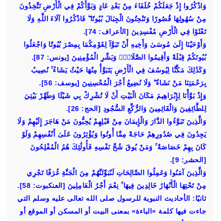
وَاذْكُرُوا إِذْ جَعَلَكُمْ خُلَفَاءَ مِنْ بَعْدِ عَادٍ وَبَوَّأَكُمْ فِي الْأَرْضِ تَتَّخِذُونَ
مِنْ سُهُولِهَا قُصُورًا وَتَنْحِتُونَ الْجِبَالَ بُيُوتًا ۖ فَاذْكُرُوا آلَاءَ اللَّهِ وَلَا
تَعْثَوْا فِي الْأَرْضِ مُفْسِدِينَ [الأعراف: 74].
وَأَوْحَيْنَا إِلَىٰ مُوسَىٰ وَأَخِيهِ أَنْ تَبَوَّآ لِقَوْمِكُمَا بِمِصْرَ بُيُوتًا وَاجْعَلُوا
بُيُوتَكُمْ قِبْلَةً وَأَقِيمُوا الصَّلَاةَۗ وَبَشِّرِ الْمُؤْمِنِينَ [يونس: 87].
وَكَذَٰلِكَ مَكَّنَّا لِيُوسُفَ فِي الْأَرْضِ يَتَبَوَّأُ مِنْهَا حَيْثُ يَشَاءُ ۚ نُصِيبُ
بِرَحْمَتِنَا مَنْ نَشَاءُ ۖ وَلَا نُضِيعُ أَجْرَ الْمُحْسِنِينَ [يوسف: 56].
وَإِذْ بَوَّأْنَا لِإِبْرَاهِيمَ مَكَانَ الْبَيْتِ أَنْ لَا تُشْرِكْ بِي شَيْئًا وَطَهِّرْ بَيْتِيَ
لِلطَّائِفِينَ وَالْقَائِمِينَ وَالرُّكَّعِ السُّجُودِ [الحج: 26].
وَالَّذِينَ تَبَوَّءُوا الدَّارَ وَالْإِيمَانَ مِنْ قَبْلِهِمْ يُحِبُّونَ مَنْ هَاجَرَ إِلَيْهِمْ وَلَا
يَجِدُونَ فِي صُدُورِهِمْ حَاجَةً مِمَّا أُوتُوا وَيُؤْثِرُونَ عَلَىٰ أَنْفُسِهِمْ وَلَوْ
كَانَ بِهِمْ خَصَاصَةٌ ۚ وَمَنْ يُوقَ شُحَّ نَفْسِهِ فَأُولَٰئِكَ هُمُ الْمُفْلِحُونَ
[الحشر: 9].
وَالَّذِينَ آمَنُوا وَعَمِلُوا الصَّالِحَاتِ لَنُبَوِّئَنَّهُمْ مِنَ الْجَنَّةِ غُرَفًا تَجْرِي
مِنْ تَحْتِهَا الْأَنْهَارُ خَالِدِينَ فِيهَا ۚ نِعْمَ أَجْرُ الْعَامِلِينَ [العنكبوت: 58].
ثانيًا: الأحاديث النبوية للرسول صلى الله تعالى عليه وسلم التي
جاءت فيها كلمة «الباءة» بمعنى البيت أو المسكن أو الموقع أو