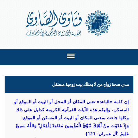
مدى صحة زواج من لا يمتلك بيت زوجية مستقل
إن كلمة «الباءة» تعني المكان أو المحل أو البيت أو الموقع أو
المسكن، وإليكم هذه الآيات القرآنية الكريمة كدليل على ذلك
وكلها جاءت بمعنى المكان أو البيت أو المسكن أو الموقع:
وَإِذْ غَدَوْتَ مِنْ أَهْلِكَ تُبَوِّئُ الْمُؤْمِنِينَ مَقَاعِدَ لِلْقِتَالِ ۗ وَاللَّهُ سَمِيعٌ
عَلِيمٌ [آل عمران: 121].