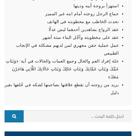
استهزأ بزوجة أبيه ودينها
جماع الرجل زوجته أمام ابنه غير المميز
تحدث الخاطب مع مخطوبته في الهاتف
عقد الزواج بشاهدين أحدهما ليس عدلًا
عقد على مخطوبته وأجَّل البناء ستة أشهر
عمل عملية حقن مجهري لمن لديهم مشكلة في الإنجاب
الطبيعي
علة إفراد العم والخال وجمع العمات والخالات في آية: ﴿‌وَبَنَاتِ
‌عَمِّكَ وَبَنَاتِ عَمَّاتِكَ وَبَنَاتِ خَالِكَ وَبَنَاتِ خَالَاتِكَ اللَّاتِي هَاجَرْنَ
مَعَكَ﴾
يريد من زوجته أن تقطع علاقتها بصاحبتها لشكه في خُلقها بغير
دليل