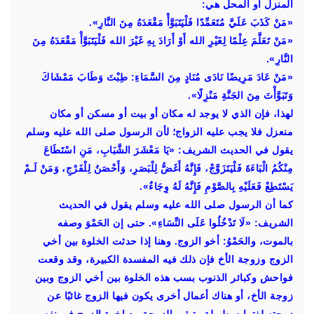
المنزل أو المحل هي:
«مَنْ كَذَبَ عَلَيَّ مُتَعَمِّدًا فَلْيَتَبَوَّأْ مَقْعَدَهُ مِنَ النَّارِ».
«مَنْ تَعَلَّمَ عِلْمًا لِغَيْرِ الله أَوْ أَرَادَ بِهِ غَيْرَ الله فَلْيَتَبَوَّأْ مَقْعَدَهُ مِنَ
النَّارِ».
«مَنْ عَادَ مَرِيضًا نَادَى مُنَادٍ مِنَ السَّمَاءِ: طِبْتَ وَطَابَ مَمْشَاكَ
وَتَبَوَّأْتَ مِنَ الجَنَّةِ مَنْزِلًا».
لهذا، فإن الذي لا يوجد له مكان أو بيت أو مسكن أو مكان
منعزل فلا يجب عليه الزواج؛ لأن الرسول صلى الله عليه وسلم
يقول في الحديث الشريف: «يَا مَعْشَرَ الشَّبَابِ، مَنِ اسْتَطَاعَ
مِنْكُمُ الْبَاءَةَ فَلْيَتَزَوَّجْ، فَإِنَّهُ أَغَضُّ لِلْبَصَرِ، وَأَحْصَنُ لِلْفَرْجِ، وَمَنْ لَـمْ
يَسْتَطِعْ فَعَلَيْهِ بِالصَّوْمِ فَإِنَّهُ لَهُ وِجَاءٌ».
كما أن الرسول صلى الله عليه وسلم يقول في الحديث
الشريف: «لَا تَدْخُلُوا عَلَى النِّسَاءِ». حتى إن الحَمْوَ وصفه
بالموت، والحَمْوُ: أخو الزوج. وهنا إذا حدثت الخلوة بين أخي
الزوج وزوجة الأخ فإن ذلك فيه المفسدة الكبيرة، وقد وقعت
فواحش وكبائر الذنوب بسب هذه الخلوة بين أخي الزوج وبين
زوجة الأخ، أو هناك أعمال أخرى يكون فيها الزوج غائبًا عن