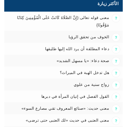
الأكثر زيارة
معنى قوله تعالى:{إِنَّ الصَّلَاةَ كَانَتْ عَلَى الْمُؤْمِنِينَ كِتَابًا
مَوْقُوتًا}
الخوف من تحقق الرؤيا
دعاء المطلقة أن يرد الله إليها طليقها
صحة دعاء: «يا مسهل الشديد»
هل تدخل الهبة في الميراث؟
زواج سنية من علوي
القول الفصل في إتيان المرأة في دبرها
معنى حديث: «صنائع المعروف تقي مصارع السوء»
معنى العتبى في حديث «لك العتبى حتى ترضى»