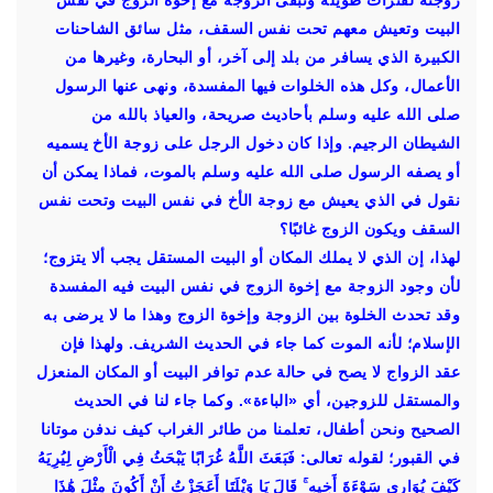
زوجته لفترات طويلة وتبقى الزوجة مع إخوة الزوج في نفس
البيت وتعيش معهم تحت نفس السقف، مثل سائق الشاحنات
الكبيرة الذي يسافر من بلد إلى آخر، أو البحارة، وغيرها من
الأعمال، وكل هذه الخلوات فيها المفسدة، ونهى عنها الرسول
صلى الله عليه وسلم بأحاديث صريحة، والعياذ بالله من
الشيطان الرجيم. وإذا كان دخول الرجل على زوجة الأخ يسميه
أو يصفه الرسول صلى الله عليه وسلم بالموت، فماذا يمكن أن
نقول في الذي يعيش مع زوجة الأخ في نفس البيت وتحت نفس
السقف ويكون الزوج غائبًا؟
لهذا، إن الذي لا يملك المكان أو البيت المستقل يجب ألا يتزوج؛
لأن وجود الزوجة مع إخوة الزوج في نفس البيت فيه المفسدة
وقد تحدث الخلوة بين الزوجة وإخوة الزوج وهذا ما لا يرضى به
الإسلام؛ لأنه الموت كما جاء في الحديث الشريف. ولهذا فإن
عقد الزواج لا يصح في حالة عدم توافر البيت أو المكان المنعزل
والمستقل للزوجين، أي «الباءة». وكما جاء لنا في الحديث
الصحيح ونحن أطفال، تعلمنا من طائر الغراب كيف ندفن موتانا
في القبور؛ لقوله تعالى: فَبَعَثَ اللَّهُ غُرَابًا يَبْحَثُ فِي الْأَرْضِ لِيُرِيَهُ
كَيْفَ يُوَارِي سَوْءَةَ أَخِيهِ ۚ قَالَ يَا وَيْلَتَا أَعَجَزْتُ أَنْ أَكُونَ مِثْلَ هَٰذَا