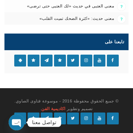
معنى العتبى في حديث «لك العتبى حتى ترضى»
معنى حديث: «كثرة الضحك تميت القلب»
تابعنا على
© جميع الحقوق محفوظة 2016 - موسوعة فتاوى الصاوي.
تصميم وتطوير
اكاديمية الفن
.
تواصل معنا
O