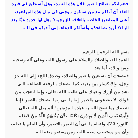
حضراتكم نصائح للصبر خلال هذه الفترة، وهل أستطيع في فترة
العقد أن أتكلم مع من ستكون زوجتي في مثل هذه المواضيع،
أعني المواضيع الخاصة بالعلاقة الزوجية؟ وهل لها حدود عمَّا بعد
البناء؟ أريد نصائحكم وأسألكم الدعاء، إني أحبكم في الله.
بسم الله الرحمن الرحيم
الحمد لله، والصلاة والسلام على رسول الله، وعلى آله وصحبه
ومن والاه، أما بعد:
فننصحك أن تستعين بالصبر والصلاة، وصدق اللجء إلى الله عز
وجل، والانكسار بين يديه، كما ننصحك بالرفقة الصالحة التي
تشد من أزرك وتعينك على طاعة الله تعالى، وإننا لنعجب من
قولك: لا تنصحوني بالصبر. إننا يا بني إنما ننصحك بالصبر فإننا
ننصحك بما نصح الله به عباده المؤمنين! ألم يقل الله تعالى:
وَلْيَسْتَعْفِفِ الَّذِينَ لَا يَجِدُونَ نِكَاحًا حَتَّىٰ يُغْنِيَهُمُ اللَّهُ مِنْ فَضْلِهِ
[النور: 33]، ولتعلم يا بني أن الصبر بالتصبر، وأن الحلم بالتحلم،
وأن من يستعفف يعفه الله، ومن يستغن يغنه الله.