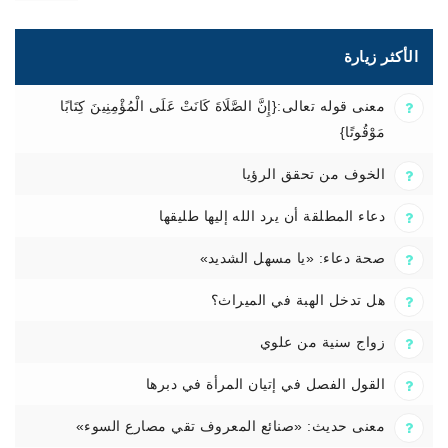
الأكثر زيارة
معنى قوله تعالى:{إِنَّ الصَّلَاةَ كَانَتْ عَلَى الْمُؤْمِنِينَ كِتَابًا
مَوْقُوتًا}
الخوف من تحقق الرؤيا
دعاء المطلقة أن يرد الله إليها طليقها
صحة دعاء: «يا مسهل الشديد»
هل تدخل الهبة في الميراث؟
زواج سنية من علوي
القول الفصل في إتيان المرأة في دبرها
معنى حديث: «صنائع المعروف تقي مصارع السوء»