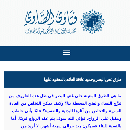
طرق غض البصر وحدود علاقة العاقد بالمعقود عليها
ما هي الطرق المعينة على غض البصر في ظل هذه الظروف من
تبرُّج النساء والفتن المحيطة بنا؟ وكيف يمكن التخلص من العادة
السرية والتخلص من آثارها البدنية والنفسية؟ علمًا بأني خاطب
ومقبل على الزواج، فبإذن الله سوف يتم عقد الزواج قريبًا، أما
بالنسبة للبناء فسيكون بعد حوالي سبعة أشهر، لا أريد من