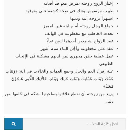
إخبار الزوج زوجته بمرض معدٍ قد أصابه
طبيب موسوس يشك في صحة كشفه على متوفية
استهزأ بزوجة أبيه ودينها
جماع الرجل زوجته أمام ابنه غير المميز
تحدث الخاطب مع مخطوبته في الهاتف
عقد الزواج بشاهدين أحدهما ليس عدلًا
عقد على مخطوبته وأجَّل البناء ستة أشهر
عمل عملية حقن مجهري لمن لديهم مشكلة في الإنجاب
الطبيعي
علة إفراد العم والخال وجمع العمات والخالات في آية: ﴿‌وَبَنَاتِ
‌عَمِّكَ وَبَنَاتِ عَمَّاتِكَ وَبَنَاتِ خَالِكَ وَبَنَاتِ خَالَاتِكَ اللَّاتِي هَاجَرْنَ
مَعَكَ﴾
يريد من زوجته أن تقطع علاقتها بصاحبتها لشكه في خُلقها بغير
دليل