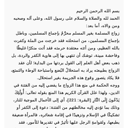
بسم الله الرحمن الرحيم
الحمد لله والصلاة والسلام على رسول الله، وعلى آله وصحبه
ومن والاه، أما بعد:
زواج المسلمة بغير المسلم محرَّمٌ بإجماع المسلمين، وباطل
بإجماع المسلمين، من استحلته فقد خرجت من الملة وكفرت
بالله العظيم، ومن أتته معتقدة حرمته فقد أتت منكرًا غليظًا
وفاحشة مبينة، توشك أن تنتهي بها إلى هاوية الكفر والردة، بل
ذهب بعض أهل العلم إلى القول بردتها من البداية؛ لأن عقد
الزواج بطبيعته يراد به استحلالُ البُضع واستباحة الوطء والتمتع،
فلا يكاد يتصور وقوع هذه الجريمة بغير استحلال.
ووجه الحكمة في منع هذا الزواج ما يفضي إليه من الفتنة في
الدين، ولهذا علل القرآن الكريم هذا المنع بقوله تعالى: أُولَٰئِكَ
يَدْعُونَ إِلَى النَّارِ [البقرة: 221]، أي إلى الأعمال الموجبة للنار،
وذلك بما تؤدي إليه مخالطتهم من الفتنة: دعوة إلى الكفر أو
تشكيكًا في الإسلام وتزهيدًا في إقامة شعائره، فالمرأة ضعيفة
بطبعها، ولقوامةِ الرجل عليها تأثيرٌ في تقديرها للأمور، فقد