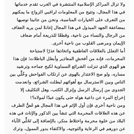
ولا تزال المراكز الإسلامية المنتشرة في الغرب تقدم خدماتها
في هذا المجال، وتتيح من المعلومات لراغبي الزواج ما يمكنهم
من التعرف على الخيارات المناسبة، ونحن من جانبنا نوصيها
بمضاعفة الجهد المبذول في هذا المجال إعانةً لمن يريد العفاف
من الرجال والنساء من ناحية، وقطعًا للذريعة أمام ضعاف
الإيمان ومرضى القلوب من ناحية أخرى.
أما التعلل بالعلاقات العاطفية واتخاذها عذرًا لاستباحة
المحرمات، فإنه من أفحشِ المعاذير وأبطل الباطلات؛ فإن هذا
هو الهوى الذي تنزلت الشرائع السماوية لكبح جماحه وترشيد
مساره، ولو صح الاعتذار بالهوى عن ارتكاب الفواحش وخُلِّي بين
الناس وبين الاسترسال مع أهوائهم لبطلت الشرائع، وانعدمت
الجدوى من إرسال الرسل وإنزال الكتب، وهل التكليف إلا
إخراج المرء عن داعية هواه حتى يكون عبدًا لمولاه؟!
ومن ناحية أخرى فإن أول الإثم في هذا المجال هو غَضُّ الطرف
عن هذه العلاقات المحرمة التي تنشأ بين الذكور والإناث في هذه
البلاد من خلوة محرمة واختلاط منكر، بالإضافة إلى تَخَلِّي الآباء
عن دورهم في الرعاية والتوجيه، والاكتفاء بدور الممول، وترك