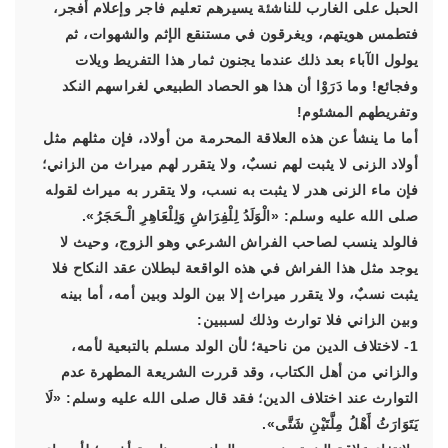
الحبل على الغارب للناشئة يسيرهم تعليم فاجر وإعلام أفجر،
فتطمس هويتهم، ويغرقون في مستنقع الإثم والشهوات، ثم
يولول الآباء بعد ذلك عندما يجنون ثمار هذا التفريط ويلات
وفجائع! وما دَرَوْا أن هذا هو الحصاد الطبيعي لغراسهم النكد
وتفريطهم المشئوم!
أما ما ينشأ عن هذه العلاقة المحرمة من أولاد، فإن مثلهم مثل
أولاد الزنى لا يثبت لهم نسبٌ، ولا يتقرر لهم ميراث من الزاني؛
فإن ماء الزنى هدر لا يثبت به نسب، ولا يتقرر به ميراث لقوله
صلى الله عليه وسلم: «الْوَلَدُ لِلْفِرَاشِ وَلِلْعَاهِرِ الْـحَجَرُ».
فالولد ينسب لصاحب الفراش الشرعي وهو الزوج، وحيث لا
يوجد مثل هذا الفراش في هذه الواقعة لبطلان عقد النكاح فلا
يثبت نسبٌ، ولا يتقرر ميراث إلا بين الولد وبين أمه، أما بينه
وبين الزاني فلا توارث وذلك لسببين:
1- لاختلاف الدين من ناحية؛ لأن الولد مسلم بالتبعية لأمه،
والزاني من أهل الكتاب، وقد قررت الشريعة المطهرة عدم
التوارث عند اختلاف الدين؛ فقد قال صلى الله عليه وسلم: «لَا
يَتَوَارَثُ أَهْلُ مِلَّتَيْنِ شَتَّى».