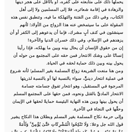
يحملها ذلك على متابعته على كفره، أو بالأقل على هجر دينها
والزهادة في إقامة شعائره، فلا إلى المسلمين ولا إلى أهل
الكتاب، وفي ذلك من الفتنة والتهلكة ما فيه، وتنطبق نفس هذه
المقولة على ما سيتمخض عنه هذا الزواج من الأولاد؛ لأنهم
سينشئون في كنف أبٍ مشرك، فإما أن يدعوهم إلى الكفر أو أن
يزهدهم في الإسلام، وفي ذلك خسران الدنيا والآخرة!
إن من حقوق الإنسان أن يحال بينه وبين ما يهلكه، فإذا رأينا
إنسانًا على وشك الانتحار فمن حقه على المجتمع من حوله أن
يحول بينه وبين ذلك حماية لحقه في الحياة.
ومن هنا منعت الشريعة زواجَ المسلمة بغير المسلم؛ لأنه شروع
في عملية انتحار دينيٍّ، سواء بالنسبة لها أو بالنسبة لذريتها
المرجوة في المستقبل، وهو انتحار تفوق جسامته جسامة
الانتحار الماديِّ بالقتل ونحوه، فمن حقها على المجتمع المسلم
أن يحول بينها وبين هذه النهاية البئيسة حمايةً لحقها في الإيمان
وحقِّها في النجاة في الآخرة.
وإلى حرمة نكاح المسلمة بغير المسلم وبطلان هذا النكاح يشير
قول الله جل وعلا: وَلَا تَنْكِحُوا الْمُشْرِكَاتِ حَتَّىٰ يُؤْمِنَّ ۚ وَلَأَمَةٌ