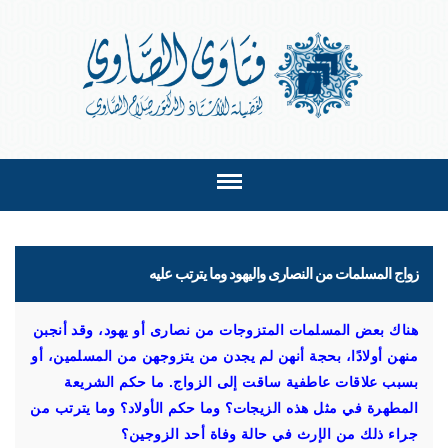
زواج المسلمات من النصارى واليهود وما يترتب عليه
هناك بعض المسلمات المتزوجات من نصارى أو يهود، وقد أنجبن
منهن أولادًا، بحجة أنهن لم يجدن من يتزوجهن من المسلمين، أو
بسبب علاقات عاطفية ساقت إلى الزواج. ما حكم الشريعة
المطهرة في مثل هذه الزيجات؟ وما حكم الأولاد؟ وما يترتب من
جراء ذلك من الإرث في حالة وفاة أحد الزوجين؟