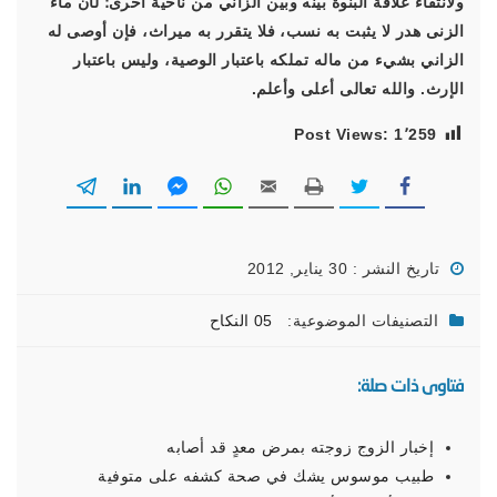
ولانتفاء علاقة البنوة بينه وبين الزاني من ناحية أخرى؛ لأن ماء
الزنى هدر لا يثبت به نسب، فلا يتقرر به ميراث، فإن أوصى له
الزاني بشيء من ماله تملكه باعتبار الوصية، وليس باعتبار
الإرث. والله تعالى أعلى وأعلم.
Post Views:
1٬259
تاريخ النشر : 30 يناير, 2012
التصنيفات الموضوعية:
05 النكاح
فتاوى ذات صلة:
إخبار الزوج زوجته بمرض معدٍ قد أصابه
طبيب موسوس يشك في صحة كشفه على متوفية