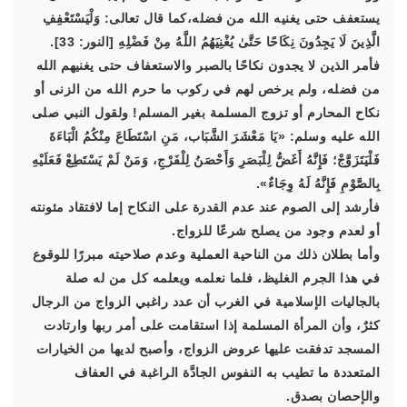
يستعفف حتى يغنيه الله من فضله،كما قال تعالى: وَلْيَسْتَعْفِفِ
الَّذِينَ لَا يَجِدُونَ نِكَاحًا حَتَّىٰ يُغْنِيَهُمُ اللَّهُ مِنْ فَضْلِهِ [النور: 33].
فأمر الذين لا يجدون نكاحًا بالصبر والاستعفاف حتى يغنيهم الله
من فضله، ولم يرخص لهم في ركوب ما حرم الله من الزنى أو
نكاح المحارم أو تزوج المسلمة بغير المسلم! ولقول النبي صلى
الله عليه وسلم: «يَا مَعْشَرَ الشَّبَاب، مَنِ اسْتَطَاعَ مِنْكُمُ الْبَاءَةَ
فَلْيَتَزَوَّجْ؛ فَإِنَّهُ أَغَضُّ لِلْبَصَرِ وَأَحْصَنُ لِلْفَرْجِ، وَمَنْ لَمْ يَسْتَطِعْ فَعَلَيْهِ
بِالصَّوْمِ فَإِنَّهُ لَهُ وِجَاءٌ».
فأرشد إلى الصوم عند عدم القدرة على النكاح إما لافتقاد مئونته
أو لعدم وجود من يصلح شرعًا للزواج.
وأما بطلان ذلك من الناحية العملية وعدم صلاحيته مبررًا للوقوع
في هذا الجرم الغليظ، فلما نعلمه ويعلمه كل من له صلة
بالجاليات الإسلامية في الغرب أن عدد راغبي الزواج من الرجال
كثرٌ، وأن المرأة المسلمة إذا استقامت على أمر ربها وارتادت
المسجد تدفقت عليها عروض الزواج، وأصبح لديها من الخيارات
المتعددة ما تطيب به النفوس الجادَّة الراغبة في العفاف
والإحصان بصدق.