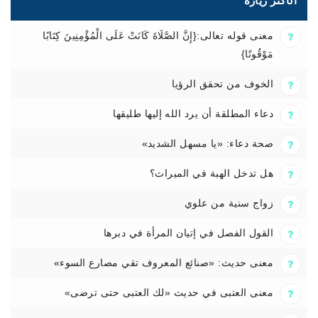
الأكثر زيارة
معنى قوله تعالى:{إِنَّ الصَّلَاةَ كَانَتْ عَلَى الْمُؤْمِنِينَ كِتَابًا
مَوْقُوتًا}
الخوف من تحقق الرؤيا
دعاء المطلقة أن يرد الله إليها طليقها
صحة دعاء: «يا مسهل الشديد»
هل تدخل الهبة في الميراث؟
زواج سنية من علوي
القول الفصل في إتيان المرأة في دبرها
معنى حديث: «صنائع المعروف تقي مصارع السوء»
معنى العتبى في حديث «لك العتبى حتى ترضى»