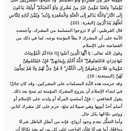
مُؤْمِنَةٌ خَيْرٌ مِنْ مُشْرِكَةٍ وَلَوْ أَعْجَبَتْكُمْ ۗ وَلَا تُنْكِحُوا الْمُشْرِكِينَ حَتَّىٰ
يُؤْمِنُوا ۚ وَلَعَبْدٌ مُؤْمِنٌ خَيْرٌ مِنْ مُشْرِكٍ وَلَوْ أَعْجَبَكُمْ ۗ أُولَٰئِكَ يَدْعُونَ
إِلَى النَّارِ ۖوَاللَّهُ يَدْعُو إِلَى الْجَنَّةِ وَالْمَغْفِرَةِ بِإِذْنِهِ ۖ وَيُبَيِّنُ آيَاتِهِ لِلنَّاسِ
لَعَلَّهُمْ يَتَذَكَّرُونَ [البقرة: 221].
قال القرطبي: أي لا تزوجوا المسلمة من المشرك. وأجمعت
الأمة على أن المشرك لا يطأ المؤمنة بوجه، لما في ذلك من
الغضاضة على الإسلام.
وقول الله تعالى: يَا أَيُّهَا الَّذِينَ آمَنُوا إِذَا جَاءَكُمُ الْمُؤْمِنَاتُ
مُهَاجِرَاتٍ فَامْتَحِنُوهُنَّ ۖ اللَّهُ أَعْلَمُ بِإِيمَانِهِنَّ ۖ فَإِنْ عَلِمْتُمُوهُنَّ
مُؤْمِنَاتٍ فَلَا تَرْجِعُوهُنَّ إِلَى الْكُفَّارِ ۖ لَا هُنَّ حِلٌّ لَهُمْ وَلَا هُمْ يَحِلُّونَ
لَهُنَّ [الممتحنة: 10].
وقد حرمت هذه الآية المسلمات على المشركين، وقد كان جائزًا
في ابتداء الإسلام أن يتزوج المشرك المؤمنة ثم نسخ بعد ذلك.
يقول الشافعي :: فإِنْ أسلمتِ المرأة أو ولدت على الإسلام أو
أسلم أحدُ أبويها وهي صبيةٌ لم تبلغ- حرم على كل مشرك كتابي
ووثني نكاحُها بكل حال.
وأما التعلُّل بعدم وجود أزواج، فإنه من أبطلِ الباطل شرعًا
وواقعًا، أما شرعًا فلأن الواجب على كل من لم يجد نكاحًا أن