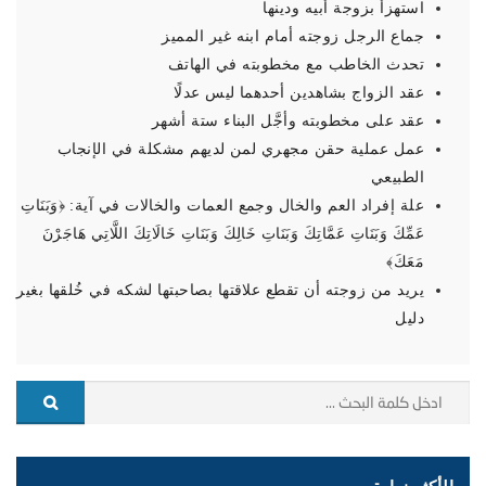
استهزأ بزوجة أبيه ودينها
جماع الرجل زوجته أمام ابنه غير المميز
تحدث الخاطب مع مخطوبته في الهاتف
عقد الزواج بشاهدين أحدهما ليس عدلًا
عقد على مخطوبته وأجَّل البناء ستة أشهر
عمل عملية حقن مجهري لمن لديهم مشكلة في الإنجاب
الطبيعي
علة إفراد العم والخال وجمع العمات والخالات في آية: ﴿‌وَبَنَاتِ
‌عَمِّكَ وَبَنَاتِ عَمَّاتِكَ وَبَنَاتِ خَالِكَ وَبَنَاتِ خَالَاتِكَ اللَّاتِي هَاجَرْنَ
مَعَكَ﴾
يريد من زوجته أن تقطع علاقتها بصاحبتها لشكه في خُلقها بغير
دليل