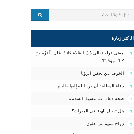
الأكثر زيارة
معنى قوله تعالى:{إِنَّ الصَّلَاةَ كَانَتْ عَلَى الْمُؤْمِنِينَ
كِتَابًا مَوْقُوتًا}
الخوف من تحقق الرؤيا
دعاء المطلقة أن يرد الله إليها طليقها
صحة دعاء: «يا مسهل الشديد»
هل تدخل الهبة في الميراث؟
زواج سنية من علوي