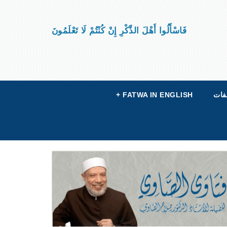
فَاسْأَلُوا أَهْلَ الذِّكْرِ إِنْ كُنْتُمْ لَا تَعْلَمُونَ
فات
FATWA IN ENGLISH
+