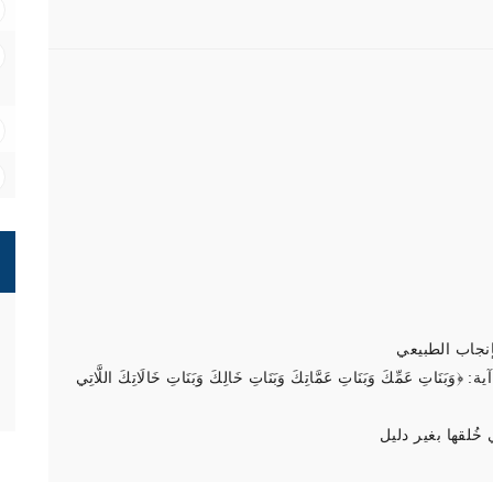
نجاب الطبيعي
‌عَمِّكَ وَبَنَاتِ عَمَّاتِكَ وَبَنَاتِ خَالِكَ وَبَنَاتِ خَالَاتِكَ اللَّاتِي
ُلقها بغير دليل