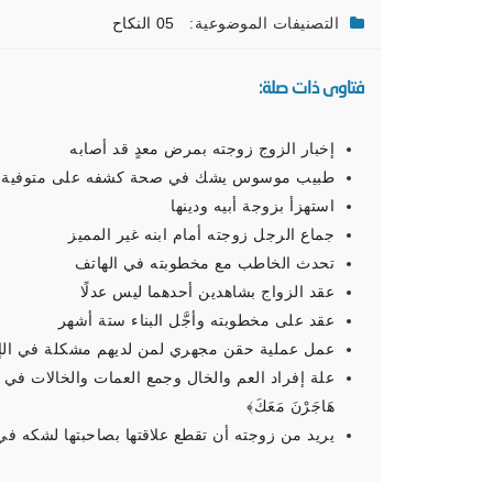
التصنيفات الموضوعية:
05 النكاح
فتاوى ذات صلة:
إخبار الزوج زوجته بمرض معدٍ قد أصابه
طبيب موسوس يشك في صحة كشفه على متوفية
استهزأ بزوجة أبيه ودينها
جماع الرجل زوجته أمام ابنه غير المميز
تحدث الخاطب مع مخطوبته في الهاتف
عقد الزواج بشاهدين أحدهما ليس عدلًا
عقد على مخطوبته وأجَّل البناء ستة أشهر
عمل عملية حقن مجهري لمن لديهم مشكلة في الإ
علة إفراد العم والخال وجمع العمات والخالات في آية: ﴿‌وَبَنَاتِ 
هَاجَرْنَ مَعَكَ﴾
يريد من زوجته أن تقطع علاقتها بصاحبتها لشكه في خ